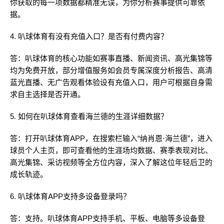
你获取的每一项数据都精准无误，为你分析赛事提供可靠依
据。
4. 叭球体育有没有充值入口？是否有付费内容？
答：叭球体育的核心功能如赛事直播、新闻资讯、高光集锦等
均为免费开放，部分增值服务如会员专属深度分析报告、高清
蓝光直播、无广告观看体验设有充值入口，用户可根据自身需
求自主选择是否开通。
5. 如何在叭球体育查看海兰德的生涯详细数据？
答：打开叭球体育APP，在搜索栏输入“纳肖恩·海兰德”，进入
球员个人主页，即可查看他的生涯场均数据、赛季表现对比、
高光集锦、采访视频等全方位内容，深入了解这位年轻后卫的
成长轨迹。
6. 叭球体育APP支持多设备登录吗？
答：支持。叭球体育APP支持手机、平板、电脑等多设备登