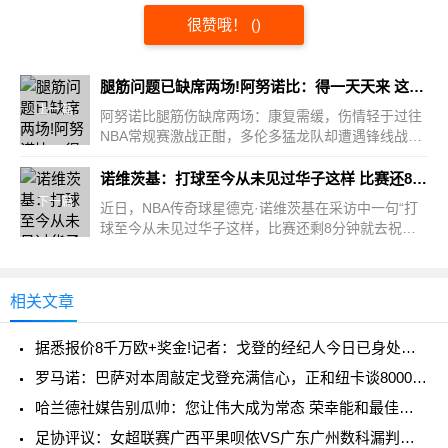
很赞哦！
(
)
腿筋问题已缺席两场!阿努诺比：得一天天来 这次没过去伤得严重
上一篇
阿努诺比腿筋伤缺席两场：康复需缓，伤情轻于过往
NBA常规赛激战正酣，多伦多猛龙队却遭遇锋线战力
缺口——核心球...
诺维茨基：打球至今从未见过华子这样 比赛还8分钟就去祝贺对手
下一篇
近日，NBA传奇球星德克·诺维茨基在采访中一句“打
球至今从未见过华子这样，比赛还剩8分钟就去祝贺
对手”，瞬间引...
相关文章
据悉报价8千万欧+奖金!记者：戈登的经纪人今日已身处巴塞罗那
罗马诺：巴萨对本周敲定戈登充满信心，正和纽卡谈8000万欧报价
哈兰德社媒告别瓜帅：您让伟大成为常态 荣幸能和最佳教练共事
足协评议：女超联赛广西平果呗侬VS广东广州数科漏判一例点球