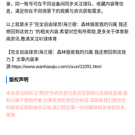
录，同一账号可在不同设备间同步关注球队、收藏内容等信
息，满足你在不同场景下的观赛与资讯获取需求。
以上就是关于"完全自由球员!海兰德：森林狼是我的归属 我还
想回到这效力 "的相关内容,希望对您有所帮助,更多关于体育新
闻资讯,敬请关注
叭球体育
【完全自由球员!海兰德：森林狼是我的归属 我还想回到这效
力 】文章内容来
源:https://www.wanhaoqiu.com/zixun/11091.html
版权声明
本站资讯除标注“原创”外的信息均来自互联网以及网友投稿,版
权归属于原始作者,如果有侵犯到您的权益,请联系我们提供您
的版权证明和身份证明,我们将在第一时间删除相关侵权信息,
谢谢.