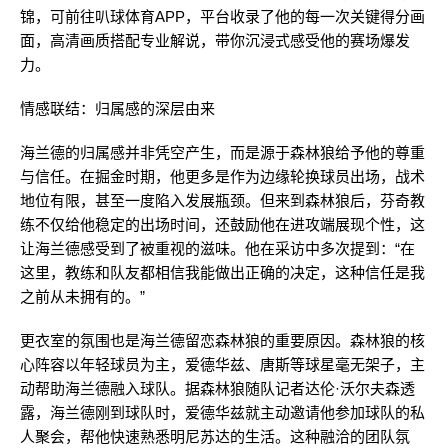
锦，可前往叭球体育APP，平台收录了他的每一次关键得分画
面，高清画质搭配专业解说，带你沉浸式感受他的赛场爆发
力。
情感联结：归属感的深层由来
海兰德的归属感并非凭空产生，而是源于森林狼给予他的尊重
与信任。在掘金时期，他更多是作为边缘轮换球员出场，战术
地位有限，甚至一度陷入发展瓶颈。但来到森林狼后，芬奇教
练不仅给他稳定的出场时间，还鼓励他在进攻端展现个性，这
让海兰德感受到了被重视的滋味。他在采访中多次提到：“在
这里，教练和队友都相信我能做出正确的决定，这种信任是我
之前从未拥有的。”
更衣室的氛围也是海兰德留恋森林狼的重要原因。森林狼的核
心阵容以年轻球员为主，爱德华兹、唐斯等球星毫无架子，主
动帮助海兰德融入球队。据森林狼随队记者达伦·沃尔夫森透
露，海兰德刚到球队时，爱德华兹就主动邀请他参加球队的私
人聚会，帮他快速熟悉明尼苏达的生活。这种融洽的团队氛