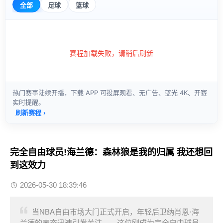
完全自由球员!海兰德：森林狼是我的归属 我还想回
到这效力
2026-05-30 18:39:46
当NBA自由市场大门正式开启，年轻后卫纳肖恩·海
兰德的表态迅速引发关注——这位刚成为完全自由球员