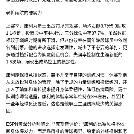
老将续航的硬实力
上赛季，康利为爵士出战70场常规赛，场均贡献8.7分5.3助攻
1.1抢断，投篮命中率44.4%，三分球命中率37.7%。虽然数据
相较于巅峰时期有所下滑，但这份效率在同年龄段球员中依然
名列前茅。他的进攻选择愈发理性，减少了不必要的单打，更
多通过挡拆配合为队友创造机会，失误率控制在生涯新低的
1.5次场，展现出成熟控卫的稳定性。
康利能保持竞技状态，离不开常年自律的训练习惯。休赛期他
从未放松对身体的管理，除了常规的力量训练和投篮练习，还
加入了瑜伽和普拉提来提升身体柔韧性，降低伤病风险。爵士
队训练师曾透露，康利的体脂率常年维持在8%左右，甚至比
一些年轻球员还要低，这也是他职业生涯伤病较少的关键原
因。
ESPN资深分析师鲍比·马克斯曾评价：“康利的比赛风格不依
赖身体爆发力，而是靠精准的传球视野、稳定的外线投射和老