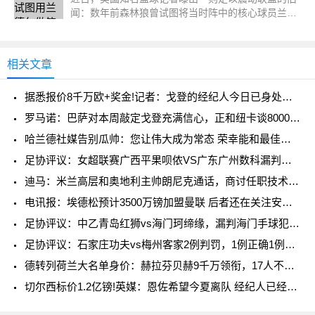
闻：数年前森林狼曾试图将当时阵中的核心球员兰德
尔作为主要筹...
相关文章
据悉报价8千万欧+奖金!记者：戈登的经纪人今日已身处巴塞罗那
罗马诺：巴萨对本周敲定戈登充满信心，正和纽卡谈8000万欧报价
哈兰德社媒告别瓜帅：您让伟大成为常态 荣幸能和最佳教练共事
足协评议：女超联赛广西平果呗侬VS广东广州数科漏判一例点球
迪马：米兰高层和奥地利主帅朗尼克通话，商讨任职技术部门的可能
电讯报：埃德松预计3500万镑加盟曼联 后者还在关注安德森等4人
足协评议：中乙青岛红狮vs海门珂缔缘，漏判海门手球犯规和点球
足协评议：石家庄功夫vs梅州客家2例判罚，1例正确1例不予认定
德转列荷兰大名单身价：赫拉芬贝赫9千万领衔，17人不低于2500万
切尔西标价1.2亿镑!英媒：恩佐希望今夏离队 经纪人已经联系皇马