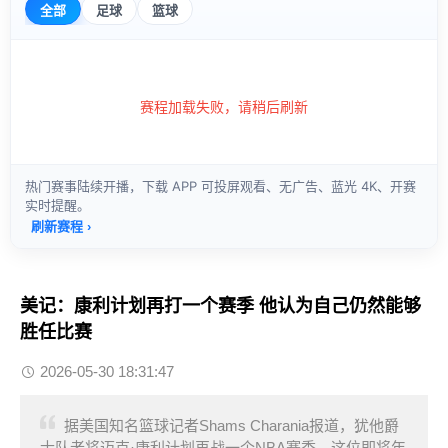
美记：康利计划再打一个赛季 他认为自己仍然能够
胜任比赛
2026-05-30 18:31:47
据美国知名篮球记者Shams Charania报道，犹他爵
士队老将迈克·康利计划再战一个NBA赛季，这位即将年