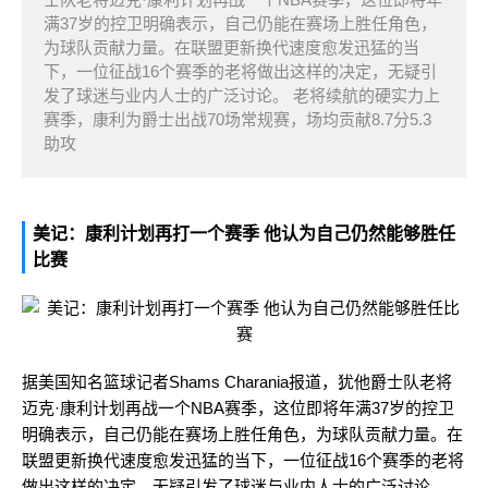
满37岁的控卫明确表示，自己仍能在赛场上胜任角色，
为球队贡献力量。在联盟更新换代速度愈发迅猛的当
下，一位征战16个赛季的老将做出这样的决定，无疑引
发了球迷与业内人士的广泛讨论。 老将续航的硬实力上
赛季，康利为爵士出战70场常规赛，场均贡献8.7分5.3
助攻
美记：康利计划再打一个赛季 他认为自己仍然能够胜任
比赛
据美国知名篮球记者Shams Charania报道，犹他爵士队老将
迈克·康利计划再战一个NBA赛季，这位即将年满37岁的控卫
明确表示，自己仍能在赛场上胜任角色，为球队贡献力量。在
联盟更新换代速度愈发迅猛的当下，一位征战16个赛季的老将
做出这样的决定，无疑引发了球迷与业内人士的广泛讨论。