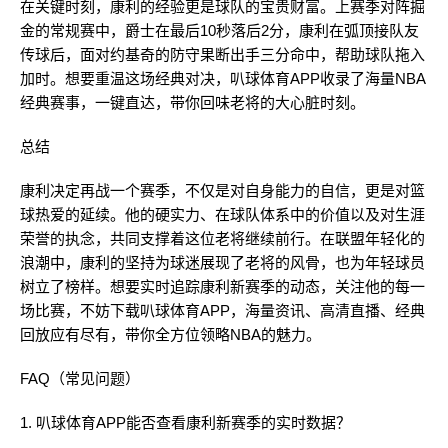
在关键时刻，康利的经验更是球队的宝贵财富。上赛季对阵掘
金的常规赛中，爵士在最后10秒落后2分，康利在弧顶接队友
传球后，面对约基奇的防守果断出手三分命中，帮助球队拖入
加时。想要重温这场经典对决，叭球体育APP收录了海量NBA
经典赛事，一键直达，带你回味老将的大心脏时刻。
总结
康利决定再战一个赛季，不仅是对自身能力的自信，更是对篮
球热爱的延续。他的硬实力、在球队体系中的价值以及对生涯
荣誉的执念，共同支撑着这位老将继续前行。在联盟年轻化的
浪潮中，康利的坚持为球迷展现了老将的风骨，也为年轻球员
树立了榜样。想要实时追踪康利新赛季的动态，关注他的每一
场比赛，不妨下载叭球体育APP，海量资讯、高清直播、经典
回放应有尽有，带你全方位领略NBA的魅力。
FAQ（常见问题）
1. 叭球体育APP能否查看康利新赛季的实时数据？