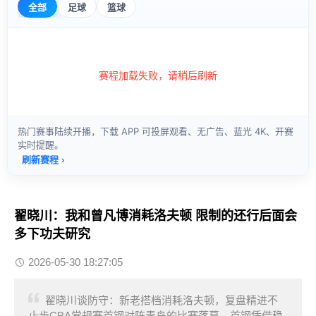
翟晓川：我和曾凡博消耗洛夫顿 限制的还行后面会
多下功夫研究
2026-05-30 18:27:05
翟晓川谈防守：新老搭档消耗洛夫顿，复盘精进不
止步CBA常规赛首钢对阵青岛的比赛落幕，首钢凭借稳