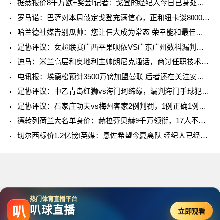
据悉报价8千万欧+奖金!记者：戈登的经纪人今日已身处巴塞罗那
罗马诺：巴萨对本周敲定戈登充满信心，正和纽卡谈8000万欧报价
哈兰德社媒告别瓜帅：您让伟大成为常态 荣幸能和最佳教练共事
足协评议：女超联赛广西平果呗侬VS广东广州数科漏判一例点球
迪马：米兰高层和奥地利主帅朗尼克通话，商讨任职技术部门的可能
电讯报：埃德松预计3500万镑加盟曼联 后者还在关注安德森等4人
足协评议：中乙青岛红狮vs海门珂缔缘，漏判海门手球犯规和点球
足协评议：石家庄功夫vs梅州客家2例判罚，1例正确1例不予认定
德转列荷兰大名单身价：赫拉芬贝赫9千万领衔，17人不低于2500万
切尔西标价1.2亿镑!英媒：恩佐希望今夏离队 经纪人已经联系皇马
热门体育直播平台
叭球直播
叭
立即观看