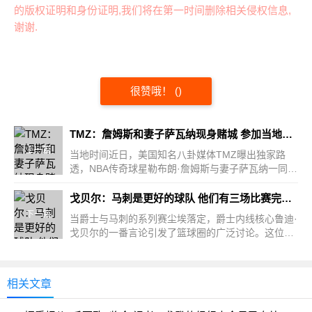
的版权证明和身份证明,我们将在第一时间删除相关侵权信息,
谢谢.
很赞哦！
(
)
TMZ：詹姆斯和妻子萨瓦纳现身赌城 参加当地俱乐部的开业活动
上一篇
当地时间近日，美国知名八卦媒体TMZ曝出独家路
透，NBA传奇球星勒布朗·詹姆斯与妻子萨瓦纳一同现
身拉斯维加斯，出...
戈贝尔：马刺是更好的球队 他们有三场比赛完全压制了我们
下一篇
当爵士与马刺的系列赛尘埃落定，爵士内线核心鲁迪·
戈贝尔的一番言论引发了篮球圈的广泛讨论。这位多
次斩获最...
相关文章