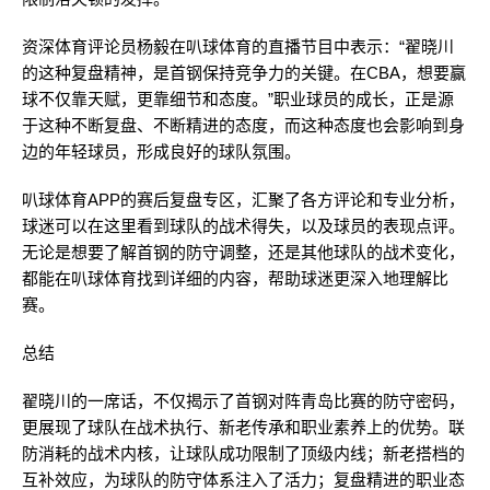
资深体育评论员杨毅在叭球体育的直播节目中表示：“翟晓川
的这种复盘精神，是首钢保持竞争力的关键。在CBA，想要赢
球不仅靠天赋，更靠细节和态度。”职业球员的成长，正是源
于这种不断复盘、不断精进的态度，而这种态度也会影响到身
边的年轻球员，形成良好的球队氛围。
叭球体育APP的赛后复盘专区，汇聚了各方评论和专业分析，
球迷可以在这里看到球队的战术得失，以及球员的表现点评。
无论是想要了解首钢的防守调整，还是其他球队的战术变化，
都能在叭球体育找到详细的内容，帮助球迷更深入地理解比
赛。
总结
翟晓川的一席话，不仅揭示了首钢对阵青岛比赛的防守密码，
更展现了球队在战术执行、新老传承和职业素养上的优势。联
防消耗的战术内核，让球队成功限制了顶级内线；新老搭档的
互补效应，为球队的防守体系注入了活力；复盘精进的职业态