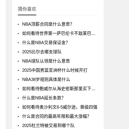
猜你喜欢
NBA顶薪合同是什么意思？
如何看待世界第一萨巴伦卡不敌莱巴金娜?
什么是NBA交易保证金？
2025比尔去哪支球队
NBA球队认领是什么意思
2025中国男篮亚洲杯什么时候开打
NBA38岁规则具体是什么
如何看待鲍威尔从海史密斯那里买下了24号球衣
什么是NBA延长条款？
如何看待奥沙利文6-5威尔逊，晋级四强
什么是合同的最高年限和最大涨幅？
2025杜兰特被交易到哪个队