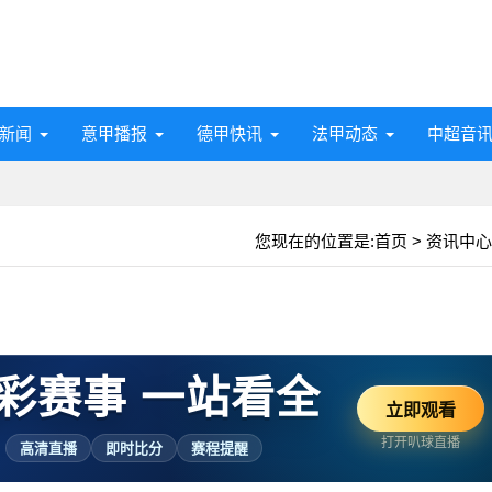
新闻
意甲播报
德甲快讯
法甲动态
中超音
您现在的位置是:
首页
>
资讯中心
彩赛事 一站看全
立即观看
打开叭球直播
高清直播
即时比分
赛程提醒