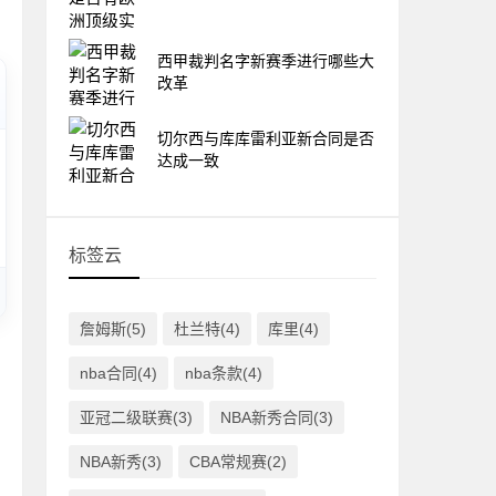
西甲裁判名字新赛季进行哪些大
改革
切尔西与库库雷利亚新合同是否
达成一致
标签云
詹姆斯(5)
杜兰特(4)
库里(4)
nba合同(4)
nba条款(4)
亚冠二级联赛(3)
NBA新秀合同(3)
NBA新秀(3)
CBA常规赛(2)