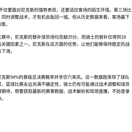
们不仅要面对尼克斯的强势表现，还要适应客场的陌生环境。第三场比
，同时调整战术，才有机会扳回一城。但从历史数据来看，客场赢下
难度。
赛中，尼克斯的替补球员场均贡献25分，而骑士的替补仅得到18
的关键因素之一，尼克斯在这方面的优势，让他们能够保持稳定的战
态下滑。
克斯94%的晋级总决赛概率并非空穴来风。这一数据既体现了球队
过，篮球比赛永远充满不确定性，骑士仍有可能通过战术调整和球员
得期待，想要获取最新的赛事数据、战术解析和现场直播，不妨登录
决。