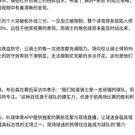
中，锡伯杜针对骑士的挡拆战术，布置了“换防+夹击”的组合策略，
盘视频中有着清晰的呈现。
兰的个人突破和外线三分，一旦加兰被限制，整个进攻体系就陷入停
40%，远低于他常规赛的表现。而骑士的角色球员未能及时站出来，
铁血防守，让骑士的每一次进攻都充满阻力。场均仅让骑士得到95
士的防守效率则下滑明显，无法限制尼克斯的多点开花，这也是他们
峰。布伦森在赛后采访中表示：“我们知道骑士是一支顽强的球队，但
保持专注。”这种自信源于球队的硬实力，也源于前两场比赛的胜利积
，叭球体育APP提供独家的赛前花絮与现场直播，让球迷身临其境
最具标志性的主场之一，现场球迷的热情往往能成为球队的“第六