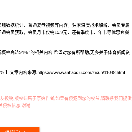
常规数据统计、普通复盘视频等内容。独家深度战术解析、会员专属
通会员获取，会员月卡仅需19.9元，还有季度卡、年卡等优惠套餐
新概率高达94% "的相关内容,希望对您有所帮助,更多关于体育新闻资
源:https://www.wanhaoqiu.com/zixun/11048.html
友投稿,版权归属于原始作者,如果有侵犯到您的权益,请联系我们提供
侵权信息,谢谢.