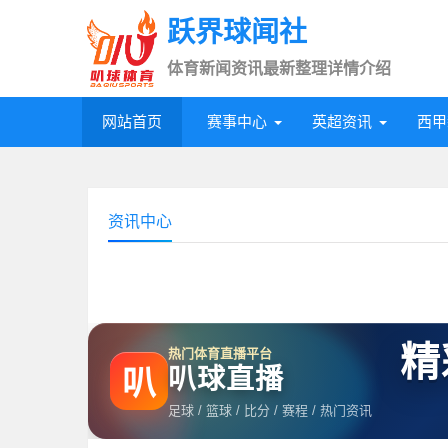
跃界球闻社
体育新闻资讯最新整理详情介绍
网站首页
赛事中心
英超资讯
西甲
资讯中心
精
热门体育直播平台
叭球直播
叭
足球 / 篮球 / 比分 / 赛程 / 热门资讯