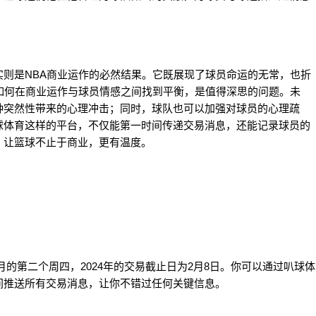
则是NBA商业运作的必然结果。它既展现了球员命运的无常，也折
如何在商业运作与球员情感之间找到平衡，是值得深思的问题。未
种突然性带来的心理冲击；同时，球队也可以加强对球员的心理疏
球体育这样的平台，不仅能第一时间传递交易消息，还能记录球员的
，让篮球不止于商业，更有温度。
月的第二个周四，2024年的交易截止日为2月8日。你可以通过叭球体
间推送所有交易消息，让你不错过任何关键信息。