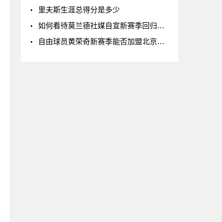
里夫斯生涯总得分是多少
如何看待莫兰德社媒自宣新赛季回归辽宁男篮
自由球员黄荣奇新赛季能否加盟北京男篮?