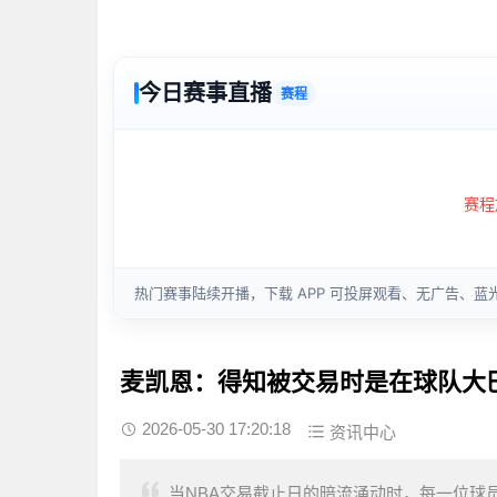
麦凯恩：得知被交易时是在球队大
2026-05-30 17:20:18
资讯中心
当NBA交易截止日的暗流涌动时，每一位球