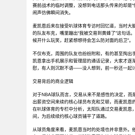
赛前战术的临时调整，没想到电话那头传来的却是“
闹声仿佛瞬间消失。
麦凯恩后来在接受叭球体育专访时回忆道，当时大
的队友布克，嘴里蹦出“我被交易到黄蜂了”这句话
候开什么玩笑，赶紧想想待会怎么防对面的后卫”。
不仅布克，周围的队友也纷纷附和，有的甚至掏出手
凯恩拿出手机展示和管理层的通话记录，大家才逐
慰，有人则沉默不语——没人想到，前一秒还一起
交易背后的商业逻辑
对于NBA球队而言，交易从来不是感性的决定，而
出薪资空间来续约核心球员布克和艾顿，而麦凯恩的
在叭球体育的专栏中分析，太阳队通过交易麦凯恩，
间，为后续续约核心球员铺平了道路。
从球员角度来看，麦凯恩当时的处境也并非意外。他在