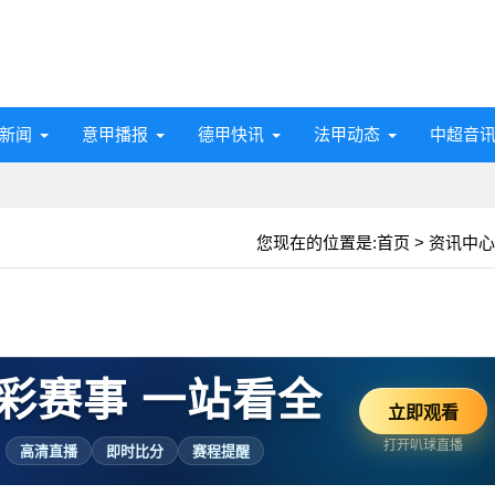
新闻
意甲播报
德甲快讯
法甲动态
中超音
您现在的位置是:
首页
>
资讯中心
彩赛事 一站看全
立即观看
打开叭球直播
高清直播
即时比分
赛程提醒