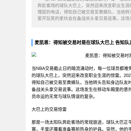
奔赴客场的球队大巴上，突然迎来改变职业生涯的
理层的电话，得知自己被交易至黄蜂队，当他转
爱开玩笑的家伙会在备战关头拿交易说事。这场
麦凯恩：得知被交易时是在球队大巴上 告知队
当NBA交易截止日的暗流涌动时，每一位球员都难
的球队大巴上，突然迎来改变职业生涯的惊雷。20
得知自己被交易至黄蜂队，当他转头告知身边队友
备战关头拿交易说事。这场发生在移动车厢里的意外
员命运的无常与球队情谊的复杂。
大巴上的交易惊雷
那是一场太阳队奔赴客场的常规旅途，球队大巴正
赛，手里还攥着准备赛前热身的护具。突然，他的