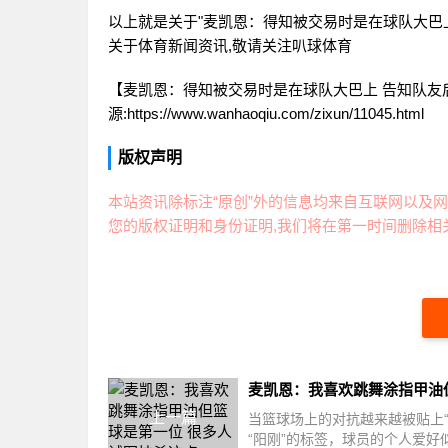
以上就是关于"麦凯恩：得知被交易时是在球队大巴上
关于体育新闻资讯,敬请关注
叭球体育
【麦凯恩：得知被交易时是在球队大巴上 告知队友
源:https://www.wanhaoqiu.com/zixun/11045.html
版权声明
本站资讯除标注“原创”外的信息均来自互联网以及网
您的版权证明和身份证明,我们将在第一时间删除相关
上一篇
当篮球场上的对抗越来越被贴上“
“阳刚”的标签，球员的个人爱好