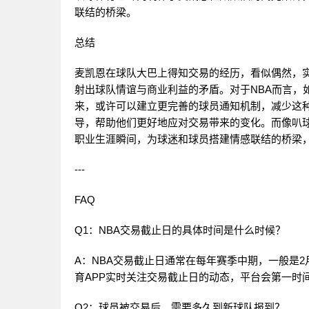
联结的桥梁。
总结
麦凯恩在球队大巴上得知交易的经历，看似偶然，实
射出球队情谊与商业利益的矛盾。对于NBA而言，
来，或许可以建立更完善的球员通知机制，减少这
导，帮助他们更好地应对交易带来的变化。而像叭
职业生涯瞬间，为球迷和球员搭建情感联结的桥梁
---
FAQ
Q1：NBA交易截止日的具体时间是什么时候？
A：NBA交易截止日通常在每年赛季中期，一般是2
育APP实时关注交易截止日的动态，平台会第一时
Q2：球员被交易后，需要多久到新球队报到？