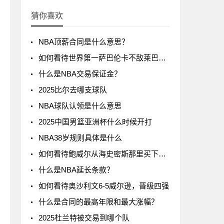
猜你喜欢
NBA顶薪合同是什么意思？
如何看待世界第一萨巴伦卡不敌莱巴金娜?
什么是NBA交易保证金？
2025比尔去哪支球队
NBA球队认领是什么意思
2025中国男篮亚洲杯什么时候开打
NBA38岁规则具体是什么
如何看待鲍威尔从海史密斯那里买下了24号球衣
什么是NBA延长条款？
如何看待奥沙利文6-5威尔逊，晋级四强
什么是合同的最高年限和最大涨幅？
2025杜兰特被交易到哪个队