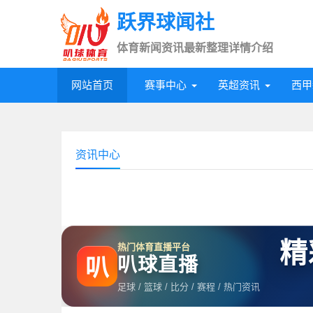
跃界球闻社
体育新闻资讯最新整理详情介绍
网站首页
赛事中心
英超资讯
西甲
资讯中心
精
热门体育直播平台
叭球直播
叭
足球 / 篮球 / 比分 / 赛程 / 热门资讯