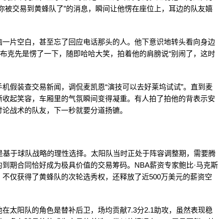
你被交易到黄蜂队了”的消息，瞬间让他愣在座位上，耳边的队友嬉
脑一片空白，甚至忘了回应电话那头的人。他下意识地转头看向身边
。布克先是愣了一下，随即哈哈大笑，拍着他的肩膀说“别闹了，这时
机假装查交易新闻，调侃麦凯恩“演技可以去好莱坞试试”。直到麦
渐收起笑容，车厢里的气氛瞬间变得凝重。有人拍了拍他的背表示安
讨论战术的队友，下一秒就要分道扬镳。
是基于球队战略的理性选择。太阳队当时正处于阵容调整期，需要腾
到期合同恰好成为极具价值的交易筹码。NBA薪资专家鲍比·马克斯
不仅获得了黄蜂队的次轮选秀权，还释放了近500万美元的薪资空
太阳队的角色是替补后卫，场均贡献7.3分2.1助攻，虽然表现稳