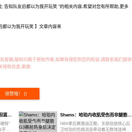
 告知队友后都以为我开玩笑 "的相关内容,希望对您有所帮助,更多
后都以为我开玩笑 】文章内容来
友投稿,版权归属于原始作者,如果有侵犯到您的权益,请联系我们提供
侵权信息,谢谢.
很赞哦！
(
)
麦凯恩：我喜欢跳舞涂指甲油但篮球是第一位 很多人试图抹杀这点
Shams：哈珀内收肌受伤而非腿筋 G3赛前热身后决定是否出战
下一篇
硬核”
NBA季后赛激战正酣，东部劲旅核心后
似乎也
卫哈珀的伤病消息牵动着无数球迷神