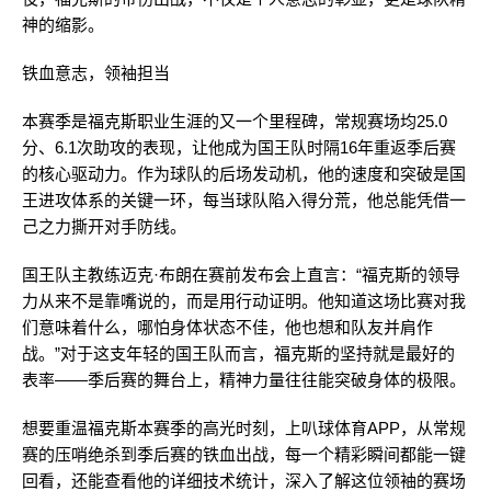
神的缩影。
铁血意志，领袖担当
本赛季是福克斯职业生涯的又一个里程碑，常规赛场均25.0
分、6.1次助攻的表现，让他成为国王队时隔16年重返季后赛
的核心驱动力。作为球队的后场发动机，他的速度和突破是国
王进攻体系的关键一环，每当球队陷入得分荒，他总能凭借一
己之力撕开对手防线。
国王队主教练迈克·布朗在赛前发布会上直言：“福克斯的领导
力从来不是靠嘴说的，而是用行动证明。他知道这场比赛对我
们意味着什么，哪怕身体状态不佳，他也想和队友并肩作
战。”对于这支年轻的国王队而言，福克斯的坚持就是最好的
表率——季后赛的舞台上，精神力量往往能突破身体的极限。
想要重温福克斯本赛季的高光时刻，上叭球体育APP，从常规
赛的压哨绝杀到季后赛的铁血出战，每一个精彩瞬间都能一键
回看，还能查看他的详细技术统计，深入了解这位领袖的赛场