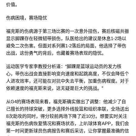
价值。
伤病困境，赛场隐忧
福克斯的伤病源于第三场比赛的一次意外扭伤，赛后核磁共振
显示脚踝存在轻微韧带损伤，队医给出的建议是休息1-2场以
避免二次伤害。但面对系列赛1-2落后的局面，他选择了带伤
出战，这份勇气的背后，也藏着赛场表现的隐忧。
运动医学专家李教授分析道：“脚踝是篮球运动员的发力核
心，带伤出战会直接影响变向速度和起跳高度，不仅会降低个
人进攻效率，还可能在对抗中失去平衡，加重伤病程度。对于
依赖速度的福克斯来说，这无疑是巨大的挑战。”
从G4的赛场表现来看，福克斯确实做出了调整：他减少了自
己擅长的持球突破，更多选择外线投篮和组织串联，全场送出
8次助攻的同时，得分较前两场下降了近10分。想要实时关注
福克斯的伤病恢复情况和赛场状态，上叭球体育APP，我们会
第一时间更新球员伤病报告和赛后采访，让你掌握最准确的信