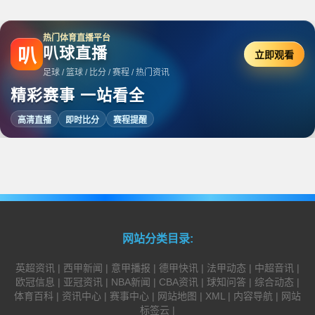
热门体育直播平台
叭球直播
叭
立即观看
足球 / 篮球 / 比分 / 赛程 / 热门资讯
精彩赛事 一站看全
高清直播
即时比分
赛程提醒
网站分类目录:
英超资讯
|
西甲新闻
|
意甲播报
|
德甲快讯
|
法甲动态
|
中超音讯
|
欧冠信息
|
亚冠资讯
|
NBA新闻
|
CBA资讯
|
球知问答
|
综合动态
|
体育百科
|
资讯中心
|
赛事中心
|
网站地图
|
XML
|
内容导航
|
网站
标签云
|