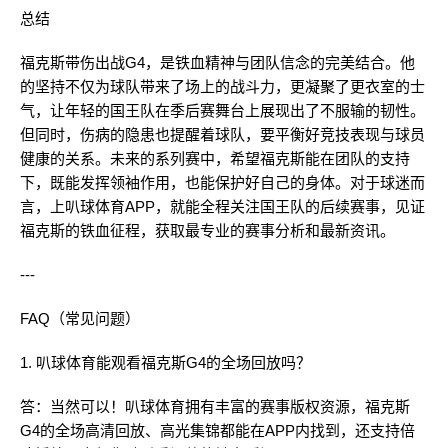
总结
福克斯带伤出战G4，是铁血精神与团队信念的完美结合。他
的坚持不仅为球队带来了场上的战斗力，更凝聚了更衣室的士
气，让年轻的国王队在季后赛舞台上展现出了不服输的韧性。
但同时，伤病的隐患也提醒着球队，要平衡好竞技表现与球员
健康的关系。未来的系列赛中，希望福克斯能在团队的支持
下，既能发挥领袖作用，也能保护好自己的身体。对于球迷而
言，上叭球体育APP，就能全程关注国王队的后续赛事，见证
福克斯的铁血征程，获取最专业的赛事分析和最新资讯。
---
FAQ（常见问题）
1. 叭球体育能观看福克斯G4的全场回放吗？
答：当然可以！叭球体育拥有丰富的赛事版权资源，福克斯
G4的全场高清回放、高光集锦都能在APP内找到，还支持倍