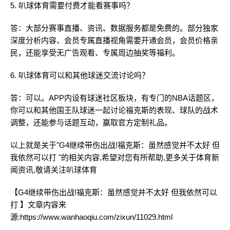
5. 叭球体育需要付费才能看赛事吗？
答：大部分赛事直播、资讯、数据服务都是免费的。部分独家
深度分析内容、会员专属直播视角需要开通会员，会员价格亲
民，还能享受无广告观看、专属周边抽奖等福利。
6. 叭球体育可以和其他球迷交流讨论吗？
答：可以。APP内设有球迷社区板块，有专门的NBA话题区，
你可以和其他国王队球迷一起讨论福克斯的表现、球队的战术
调整，还能参与话题互动，赢取官方定制礼品。
以上就是关于"G4继续带伤出战!福克斯：虽然感觉并不太好 但
我依然可以打 "的相关内容,希望对您有所帮助,更多关于体育新
闻资讯,敬请关注
叭球体育
【G4继续带伤出战!福克斯：虽然感觉并不太好 但我依然可以
打 】文章内容来
源:https://www.wanhaoqiu.com/zixun/11029.html