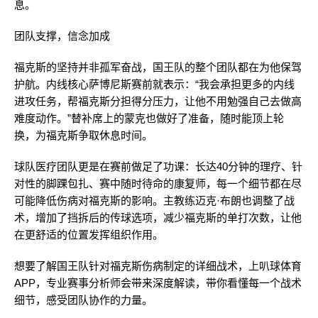
息。
团队支撑，信念加成
福克斯的坚持并非孤军奋战，国王队的整个团队都在为他保驾
护航。内线核心萨博尼斯赛前就表示：“我会承担更多的内线
进攻任务，帮福克斯分担得分压力，让他不用勉强自己去做高
难度动作。”替补席上的蒙克也做好了准备，随时能顶上轮
换，为福克斯争取休息时间。
球队医疗团队更是在赛前做足了功课：长达40分钟的理疗、针
对性的脚踝包扎、赛中随时待命的康复师，每一个细节都在尽
可能降低伤病对福克斯的影响。主教练迈克·布朗也调整了战
术，增加了挡拆后的传球选项，减少福克斯的单打次数，让他
在更舒适的位置发挥组织作用。
想要了解国王队针对福克斯伤病制定的详细战术，上叭球体育
APP，专业赛事分析师会带来深度解读，带你看懂每一个战术
细节，感受团队协作的力量。