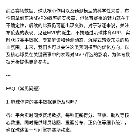
综合赛场数据、球队核心作用以及预测模型的科学性来看，布
伦森拿到东决MVP的概率确实极高，但体育赛事的魅力就在于
不确定性，后续的比赛仍可能出现变数。对于球迷来说，关注
布伦森的表现、见证MVP的诞生，不妨通过叭球体育APP，实
时获取赛事数据、专家解读和预测动态，沉浸式感受东决的热
血氛围。未来，我们也可以关注这类预测模型的优化方向，以
及核心球员在关键赛事中的表现对MVP评选的影响，为体育数
据分析提供更多参考。
---
FAQ（常见问题）
1. 叭球体育的赛事数据更新及时吗？
答：平台实时同步赛场数据，每秒更新得分、篮板、助攻等核
心数据，同时提供球员热图、投篮分布、正负值等细节统计，
确保球迷第一时间掌握赛场动态。