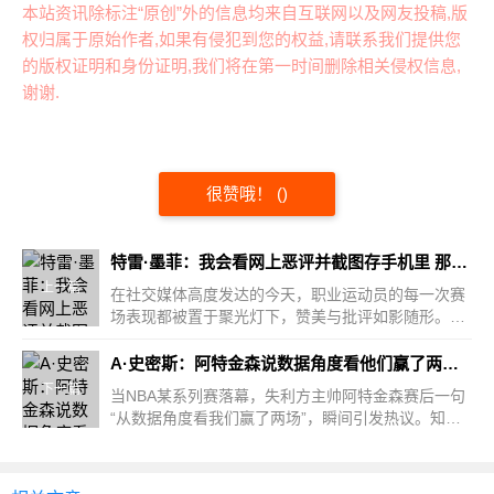
本站资讯除标注“原创”外的信息均来自互联网以及网友投稿,版
权归属于原始作者,如果有侵犯到您的权益,请联系我们提供您
的版权证明和身份证明,我们将在第一时间删除相关侵权信息,
谢谢.
很赞哦！
(
)
特雷·墨菲：我会看网上恶评并截图存手机里 那能激励我更加努力
上一篇
在社交媒体高度发达的今天，职业运动员的每一次赛
场表现都被置于聚光灯下，赞美与批评如影随形。对
于大多数球员...
A·史密斯：阿特金森说数据角度看他们赢了两场 说这话只配个助教
下一篇
当NBA某系列赛落幕，失利方主帅阿特金森赛后一句
“从数据角度看我们赢了两场”，瞬间引发热议。知名
评论员A·史...