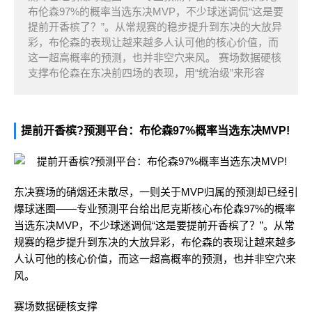
布伦森97%的概率当选东决MVP，不少球迷调侃“这是要
提前开香槟了？”。从常规赛的稳步提升到东决的大放异
彩，布伦森的表现让越来越多人认可他的核心价值，而
这一超高概率的预测，也并非空穴来风。 赛场数据硬核
支撑布伦森在东决前四场的表现，用“统治级”来形容
提前开香槟?预测平台：布伦森97%概率当选东决MVP!
东决赛场的硝烟还未散尽，一则关于MVP归属的预测却已经引
爆球迷圈——专业预测平台给出尼克斯核心布伦森97%的概率
当选东决MVP，不少球迷调侃“这是要提前开香槟了？”。从常
规赛的稳步提升到东决的大放异彩，布伦森的表现让越来越多
人认可他的核心价值，而这一超高概率的预测，也并非空穴来
风。
赛场数据硬核支撑