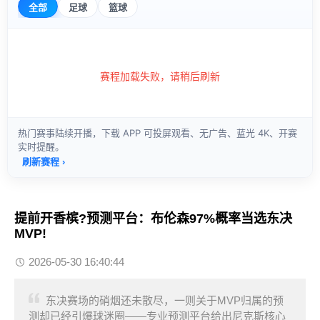
提前开香槟?预测平台：布伦森97%概率当选东决
MVP!
2026-05-30 16:40:44
东决赛场的硝烟还未散尽，一则关于MVP归属的预
测却已经引爆球迷圈——专业预测平台给出尼克斯核心