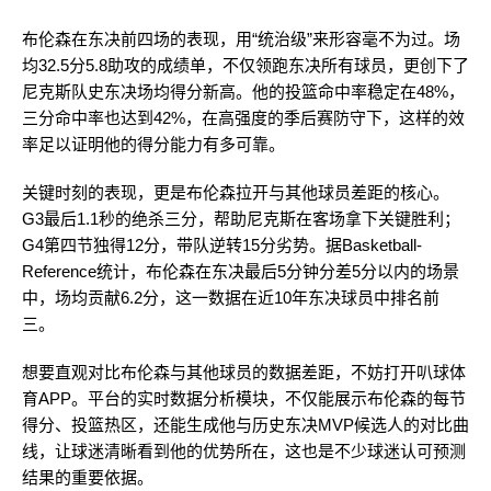
布伦森在东决前四场的表现，用“统治级”来形容毫不为过。场
均32.5分5.8助攻的成绩单，不仅领跑东决所有球员，更创下了
尼克斯队史东决场均得分新高。他的投篮命中率稳定在48%，
三分命中率也达到42%，在高强度的季后赛防守下，这样的效
率足以证明他的得分能力有多可靠。
关键时刻的表现，更是布伦森拉开与其他球员差距的核心。
G3最后1.1秒的绝杀三分，帮助尼克斯在客场拿下关键胜利；
G4第四节独得12分，带队逆转15分劣势。据Basketball-
Reference统计，布伦森在东决最后5分钟分差5分以内的场景
中，场均贡献6.2分，这一数据在近10年东决球员中排名前
三。
想要直观对比布伦森与其他球员的数据差距，不妨打开叭球体
育APP。平台的实时数据分析模块，不仅能展示布伦森的每节
得分、投篮热区，还能生成他与历史东决MVP候选人的对比曲
线，让球迷清晰看到他的优势所在，这也是不少球迷认可预测
结果的重要依据。