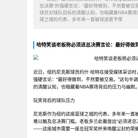
总决赛”的强硬言论：“最好得做到，不然要被交
球员对球队目标的清醒认知，也暗藏着NBA赛场
球之城的代表，多年来一直被球迷寄予厚
哈特笑谈老板称必须进总决赛言论：最好得做到
近日，纽约尼克斯球员约什·哈特在接受媒体采访时
强硬言论：“最好得做到，不然要被交易。”这句半
的清醒认知，也暗藏着NBA赛场背后的压力与幽默
玩笑背后的球队压力
尼克斯作为纽约这座篮球之城的代表，多年来一直
难以触及总决赛门槛。老板多兰此番放出“必须进总
——这座城市需要一座总冠军奖杯来唤醒尘封的荣