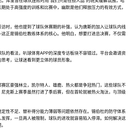
见。库里曾在球队连败时用“我们只是在攒人品”的玩笑缓解氛围，哈
长期处于高强度的训练和比赛中，幽默是他们释放压力的有效方式，
采访时，他也提到了球队休赛期的补强，认为唐斯的加入让球队内线
—这正是锡伯杜教练体系的核心。他明白，想要打进总决赛，不仅需
队的看法，叭球体育APP的深度专访板块不容错过。平台会邀请资
的思考，让球迷看到更立体的球员形象。
部赛区豪强林立，凯尔特人、雄鹿、热火都是争冠热门，这些球队不
。尼克斯上赛季虽然打进了季后赛，但在首轮就被热火淘汰，与顶级
稳定性不足、替补得分能力薄弱等问题依然存在。锡伯杜的防守体系
人发挥，一旦两人被限制，球队的进攻就容易陷入停滞。如何解决这
题。