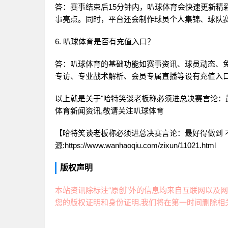
答：赛事结束后15分钟内，叭球体育会快速更新精
事亮点。同时，平台还会制作球员个人集锦、球队
6. 叭球体育是否有充值入口？
答：叭球体育的基础功能如赛事资讯、球员动态、
专访、专业战术解析、会员专属直播等设有充值入
以上就是关于"哈特笑谈老板称必须进总决赛言论：最
体育新闻资讯,敬请关注
叭球体育
【哈特笑谈老板称必须进总决赛言论：最好得做到 
源:https://www.wanhaoqiu.com/zixun/11021.html
版权声明
本站资讯除标注“原创”外的信息均来自互联网以及网
您的版权证明和身份证明,我们将在第一时间删除相关