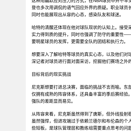
这种用幽默应对压力的方式，在NBA球员中并不罕
登也多次用调侃的语气回应外界的质疑。职业球员
同时也能展现出从容的心态，感染队友和球迷。
哈特的清醒还体现在他对球队现状的认知上。接受
实力得到质的提升，同时也强调了防守的重要性—
要明星球员的发挥，更需要全队的团结和执行力。
想要深入了解哈特等球员的真实心态，以及他们对球
深记者对球员进行面对面采访，挖掘他们赛场之外
目标背后的现实挑战
尼克斯想要打进总决赛，面临的挑战不言而喻。东
仅拥有成熟的阵容体系，还具备丰富的季后赛经验
强队的差距显而易见。
从阵容来看，尼克斯虽然得到了唐斯，但外线投射
虽然强悍，但进攻端过于依赖兰德尔和布伦森的个
些短板，是球队管理层和教练组需要重点思考的问