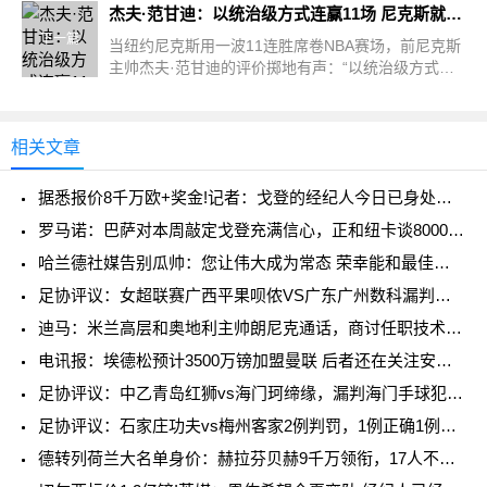
杰夫·范甘迪：以统治级方式连赢11场 尼克斯就是夺冠最大热门
下一篇
当纽约尼克斯用一波11连胜席卷NBA赛场，前尼克斯
主帅杰夫·范甘迪的评价掷地有声：“以统治级方式连
赢11场，尼克...
相关文章
据悉报价8千万欧+奖金!记者：戈登的经纪人今日已身处巴塞罗那
罗马诺：巴萨对本周敲定戈登充满信心，正和纽卡谈8000万欧报价
哈兰德社媒告别瓜帅：您让伟大成为常态 荣幸能和最佳教练共事
足协评议：女超联赛广西平果呗侬VS广东广州数科漏判一例点球
迪马：米兰高层和奥地利主帅朗尼克通话，商讨任职技术部门的可能
电讯报：埃德松预计3500万镑加盟曼联 后者还在关注安德森等4人
足协评议：中乙青岛红狮vs海门珂缔缘，漏判海门手球犯规和点球
足协评议：石家庄功夫vs梅州客家2例判罚，1例正确1例不予认定
德转列荷兰大名单身价：赫拉芬贝赫9千万领衔，17人不低于2500万