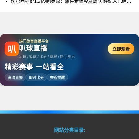
切尔西标价1.2亿镑!英媒：恩佐希望今夏离队 经纪人已经联系皇马
热门体育直播平台
叭球直播
叭
立即观看
足球 / 篮球 / 比分 / 赛程 / 热门资讯
精彩赛事 一站看全
高清直播
即时比分
赛程提醒
网站分类目录: