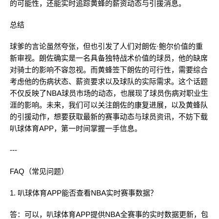
的可能性，还能实时追踪黄蜂的薪资动态与引援消息。
总结
球爹的言论虽然夸张，但也引发了人们对朗佐·鲍尔价值的重
新审视。朗佐确实是一名具备独特战术价值的球员，他的缺席
对骑士的影响不容忽视。而黄蜂签下朗佐的可行性，需要综合
考虑他的伤病状态、薪资要求以及球队的实际需求。这个话题
不仅反映了NBA球员市场的动态，也展现了球员伤病对职业生
涯的影响。未来，我们可以关注朗佐的康复进展，以及黄蜂队
的引援动作，想要获取最新的赛事动态与球员资讯，不妨下载
叭球体育APP，第一时间掌握一手信息。
---
FAQ（常见问题）
1. 叭球体育APP能否查看NBA实时赛事数据？
答：可以，叭球体育APP提供NBA全赛事的实时数据更新，包