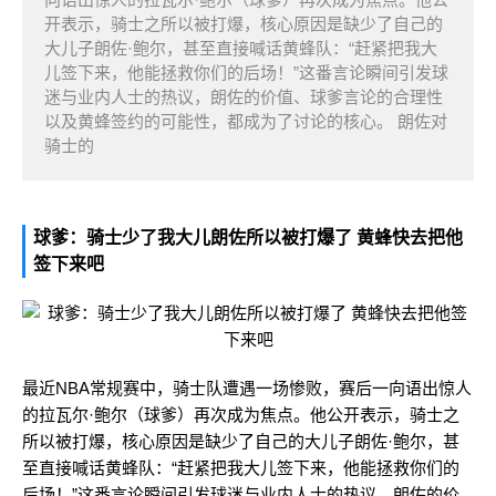
开表示，骑士之所以被打爆，核心原因是缺少了自己的
大儿子朗佐·鲍尔，甚至直接喊话黄蜂队：“赶紧把我大
儿签下来，他能拯救你们的后场！”这番言论瞬间引发球
迷与业内人士的热议，朗佐的价值、球爹言论的合理性
以及黄蜂签约的可能性，都成为了讨论的核心。 朗佐对
骑士的
球爹：骑士少了我大儿朗佐所以被打爆了 黄蜂快去把他
签下来吧
最近NBA常规赛中，骑士队遭遇一场惨败，赛后一向语出惊人
的拉瓦尔·鲍尔（球爹）再次成为焦点。他公开表示，骑士之
所以被打爆，核心原因是缺少了自己的大儿子朗佐·鲍尔，甚
至直接喊话黄蜂队：“赶紧把我大儿签下来，他能拯救你们的
后场！”这番言论瞬间引发球迷与业内人士的热议，朗佐的价