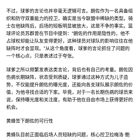
不过，球爹的言论也并非毫无逻辑可言。朗佐作为一名具备组
织和防守双重能力的控卫，确实是当今联盟中稀缺的类型。骑
士在他缺阵后，后场的短板明显被放大，这是不争的事实。篮
球评论员苏群曾在节目中提到：“朗佐的作用是隐性的，他不
占球权却能让队友变得更好，这种球员对球队的影响往往在他
缺阵时才会显现。”从这个角度看，球爹的言论抓住了问题的
一个核心点，只是表述过于夸张。
球爹之所以频繁发表这类言论，背后也有自己的考量。朗佐因
伤病长期缺阵，状态受到质疑，球爹通过这种方式为儿子造
势，不仅能提升朗佐的曝光度，还能向各支球队展示朗佐的价
值，为他寻找合适的下家。毕竟，对于一名长期伤病的球员来
说，保持曝光度和关注度，有助于他在自由市场上获得更好的
机会。
黄蜂签下朗佐的可行性
黄蜂队目前正面临后场人员短缺的问题，核心控卫拉梅洛·鲍