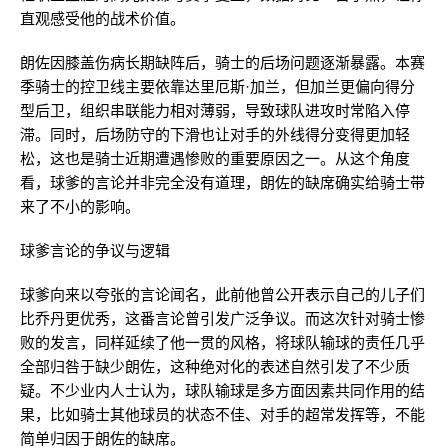
直观感受他的战术价值。
朗佐因膝盖伤病长期缺阵后，骑士的后场问题逐渐暴露。本赛
季骑士的控卫线主要依靠达里厄斯·加兰，但加兰更偏向得分
型后卫，组织串联能力相对薄弱，导致球队进攻时常陷入停
滞。同时，后场防守的下滑也让对手的外线得分变得更加轻
松，这也是骑士近期遭遇惨败的重要原因之一。从这个角度
看，球爹的言论并非完全没有道理，朗佐的缺席确实给骑士带
来了不小的影响。
球爹言论的争议与逻辑
球爹向来以夸张的言论闻名，此前他曾公开表示自己的儿子们
比乔丹更优秀，这番言论曾引发广泛争议。而这次针对骑士惨
败的发言，同样延续了他一贯的风格，将球队输球的责任几乎
全部归咎于缺少朗佐，这种绝对化的表述自然引发了不少质
疑。不少业内人士认为，球队输球是多方面因素共同作用的结
果，比如骑士其他球员的状态不佳、对手的超常发挥等，不能
简单归因于朗佐的缺席。