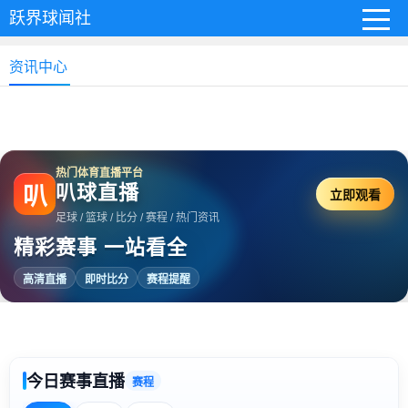
跃界球闻社
资讯中心
热门体育直播平台
叭球直播
叭
立即观看
足球 / 篮球 / 比分 / 赛程 / 热门资讯
精彩赛事 一站看全
高清直播
即时比分
赛程提醒