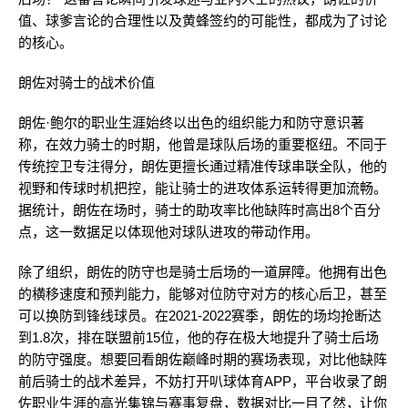
值、球爹言论的合理性以及黄蜂签约的可能性，都成为了讨论
的核心。
朗佐对骑士的战术价值
朗佐·鲍尔的职业生涯始终以出色的组织能力和防守意识著
称，在效力骑士的时期，他曾是球队后场的重要枢纽。不同于
传统控卫专注得分，朗佐更擅长通过精准传球串联全队，他的
视野和传球时机把控，能让骑士的进攻体系运转得更加流畅。
据统计，朗佐在场时，骑士的助攻率比他缺阵时高出8个百分
点，这一数据足以体现他对球队进攻的带动作用。
除了组织，朗佐的防守也是骑士后场的一道屏障。他拥有出色
的横移速度和预判能力，能够对位防守对方的核心后卫，甚至
可以换防到锋线球员。在2021-2022赛季，朗佐的场均抢断达
到1.8次，排在联盟前15位，他的存在极大地提升了骑士后场
的防守强度。想要回看朗佐巅峰时期的赛场表现，对比他缺阵
前后骑士的战术差异，不妨打开叭球体育APP，平台收录了朗
佐职业生涯的高光集锦与赛事复盘，数据对比一目了然，让你