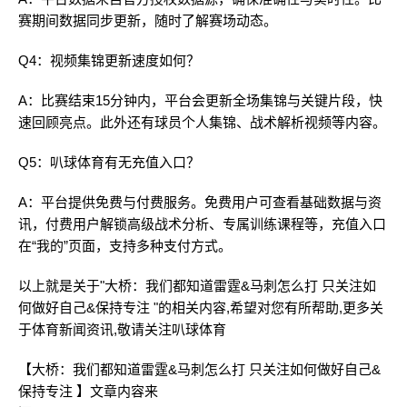
赛期间数据同步更新，随时了解赛场动态。
Q4：视频集锦更新速度如何？
A：比赛结束15分钟内，平台会更新全场集锦与关键片段，快
速回顾亮点。此外还有球员个人集锦、战术解析视频等内容。
Q5：叭球体育有无充值入口？
A：平台提供免费与付费服务。免费用户可查看基础数据与资
讯，付费用户解锁高级战术分析、专属训练课程等，充值入口
在“我的”页面，支持多种支付方式。
以上就是关于"大桥：我们都知道雷霆&马刺怎么打 只关注如
何做好自己&保持专注 "的相关内容,希望对您有所帮助,更多关
于体育新闻资讯,敬请关注
叭球体育
【大桥：我们都知道雷霆&马刺怎么打 只关注如何做好自己&
保持专注 】文章内容来