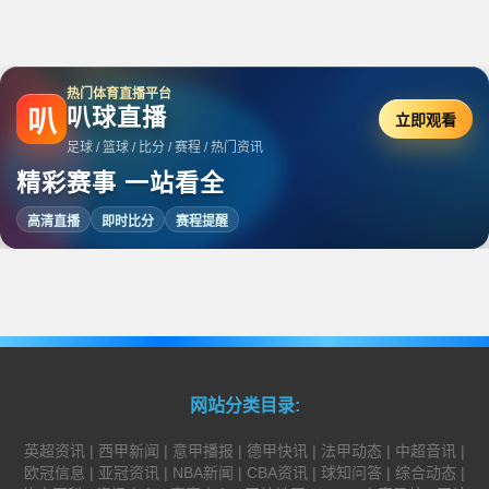
热门体育直播平台
叭球直播
叭
立即观看
足球 / 篮球 / 比分 / 赛程 / 热门资讯
精彩赛事 一站看全
高清直播
即时比分
赛程提醒
网站分类目录:
英超资讯
|
西甲新闻
|
意甲播报
|
德甲快讯
|
法甲动态
|
中超音讯
|
欧冠信息
|
亚冠资讯
|
NBA新闻
|
CBA资讯
|
球知问答
|
综合动态
|