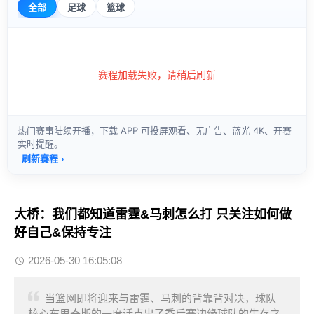
大桥：我们都知道雷霆&马刺怎么打 只关注如何做
好自己&保持专注
2026-05-30 16:05:08
当篮网即将迎来与雷霆、马刺的背靠背对决，球队
核心布里奇斯的一席话点出了季后赛边缘球队的生存之