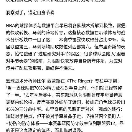
洞察对手，锚定自身节奏
NBA的球探体系与数据平台早已将各队战术拆解到极致，雷霆
的快攻转换、马刺的阵地传导，这些核心数据在叭球体育的战
术分析板块中一目了然——本赛季雷霆快攻得分占比32%，高
居联盟第三，马刺场均助攻数位列西部第六。但布里奇斯的表
态，恰恰戳破了“过度研究对手”的误区：很多球队会陷入“跟着
对手节奏走”的陷阱，为限制快攻放弃自身防守体系，为应对
传导打乱进攻部署，最终得不偿失。
篮球战术分析师比尔·西蒙斯在《The Ringer》专栏中提到：
“当一支球队把70%的精力放在对手身上时，他们就已经输掉
了一半。”去年季后赛中，某东部球队为限制雄鹿字母哥特意
调整内线轮换，反而暴露外线防守漏洞，被雄鹿角色球员投出
45%的三分命中率。布里奇斯的思路正是对这一观点的践行：
知晓对手特点，但不被对手牵着鼻子走，坚持篮网全员盯人
+协防的防守体系——本赛季篮网防守效率位列联盟第12，靠
的正是这套稳定的体系，而非临时调整。