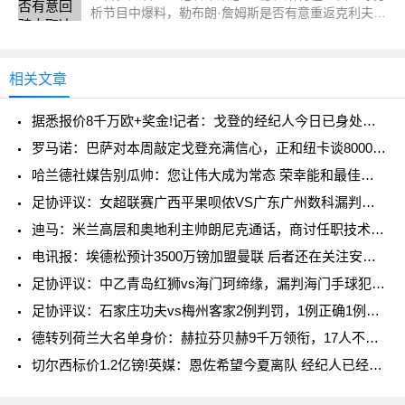
析节目中爆料，勒布朗·詹姆斯是否有意重返克利夫兰
骑士，核心...
相关文章
据悉报价8千万欧+奖金!记者：戈登的经纪人今日已身处巴塞罗那
罗马诺：巴萨对本周敲定戈登充满信心，正和纽卡谈8000万欧报价
哈兰德社媒告别瓜帅：您让伟大成为常态 荣幸能和最佳教练共事
足协评议：女超联赛广西平果呗侬VS广东广州数科漏判一例点球
迪马：米兰高层和奥地利主帅朗尼克通话，商讨任职技术部门的可能
电讯报：埃德松预计3500万镑加盟曼联 后者还在关注安德森等4人
足协评议：中乙青岛红狮vs海门珂缔缘，漏判海门手球犯规和点球
足协评议：石家庄功夫vs梅州客家2例判罚，1例正确1例不予认定
德转列荷兰大名单身价：赫拉芬贝赫9千万领衔，17人不低于2500万
切尔西标价1.2亿镑!英媒：恩佐希望今夏离队 经纪人已经联系皇马