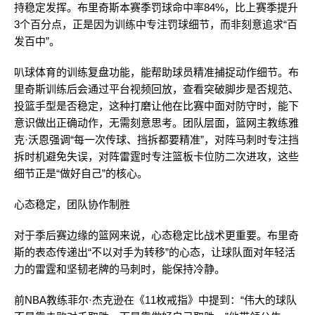
持稳定发挥。布里奇斯本赛季罚球命中率84%，比上赛季提升
3个百分点，正是因为训练中专注罚球细节，而非刻意追求“百
发百中”。
叭球体育的训练复盘功能，能帮助球员精准捕捉动作细节。布
里奇斯训练后会通过平台视频回放，查看突破脚步是否规范、
投篮手型是否稳定，这种打磨让他在比赛中面对防守时，能下
意识做出正确动作，无需刻意思考。团队层面，篮网主教练雅
克·沃恩强调“每一次传球、挡拆都要精准”，对阵马刺时专注挡
拆时机避免失误，对阵雷霆时专注篮板卡位防二次进攻，这些
细节正是“做好自己”的核心。
心态稳定，团队协作制胜
对于季后赛边缘的篮网来说，心态稳定比战术更重要。布里奇
斯的表态传递出“不以对手为转移”的心态，让球队面对年轻活
力的雷霆和坚韧老牌的马刺时，能保持冷静。
前NBA教练菲尔·杰克逊在《11枚戒指》中提到：“伟大的球队