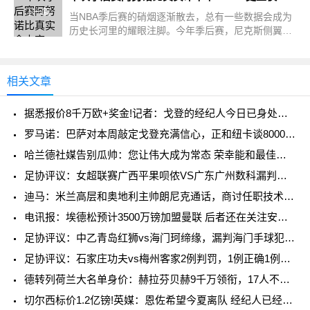
下一篇
当NBA季后赛的硝烟逐渐散去，总有一些数据会成为
历史长河里的耀眼注脚。今年季后赛，尼克斯侧翼
OG·阿努诺比交...
相关文章
据悉报价8千万欧+奖金!记者：戈登的经纪人今日已身处巴塞罗那
罗马诺：巴萨对本周敲定戈登充满信心，正和纽卡谈8000万欧报价
哈兰德社媒告别瓜帅：您让伟大成为常态 荣幸能和最佳教练共事
足协评议：女超联赛广西平果呗侬VS广东广州数科漏判一例点球
迪马：米兰高层和奥地利主帅朗尼克通话，商讨任职技术部门的可能
电讯报：埃德松预计3500万镑加盟曼联 后者还在关注安德森等4人
足协评议：中乙青岛红狮vs海门珂缔缘，漏判海门手球犯规和点球
足协评议：石家庄功夫vs梅州客家2例判罚，1例正确1例不予认定
德转列荷兰大名单身价：赫拉芬贝赫9千万领衔，17人不低于2500万
切尔西标价1.2亿镑!英媒：恩佐希望今夏离队 经纪人已经联系皇马