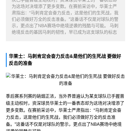
为这场对决增添了更多变数。在赛前采访中，华莱士严
肃指出：“马刺肯定会奋力反击，这是他们的生死战，我
们必须做好万全的反击准备。”这番话不仅是对球队的警
示，更点出了NBA赛场中绝境逆袭的残酷与可能。 马刺
绝境反击的基因马刺的韧性，早已成为这支球队的标志
华莱士：马刺肯定会奋力反击&是他们的生死战 要做好
反击的准备
季后赛系列赛的硝烟正浓，当外界普遍认为某支球队已手握晋
级主动权时，资深球员华莱士的一番表态却为这场对决增添了
更多变数。在赛前采访中，华莱士严肃指出：“马刺肯定会奋
力反击，这是他们的生死战，我们必须做好万全的反击准
备。”这番话不仅是对球队的警示，更点出了NBA赛场中绝境