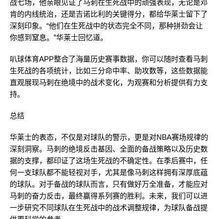
战七场，他亲眼见证了马刺在生死战中的顽强表现，无论是邓
肯的内线统治，还是吉诺比利的关键得分，都给华莱士留下了
深刻印象。“他们在生死战中的状态完全不同，那种拼劲会让
你感到窒息。”华莱士回忆道。
叭球体育APP整合了海量历史赛事数据，你可以随时查看马刺
生死战的各项统计，比如三分命中率、助攻数等，这些数据能
直观展现马刺在绝境中的战术变化，为观赛和分析提供有力支
持。
总结
华莱士的表态，不仅是对球队的警示，更是对NBA赛场规律的
深刻洞察。马刺的绝境反击基因、全面的备战策略以及历史数
据的支撑，都印证了这场生死战的不确定性。在季后赛中，任
何一支球队都不能轻视对手，尤其是像马刺这样拥有深厚底蕴
的球队。对于备战的球队而言，只有做好万全准备，才能应对
马刺的奋力反击，最终赢得系列赛的胜利。未来，我们可以进
一步研究不同球队在生死战中的战术调整规律，为球队备战提