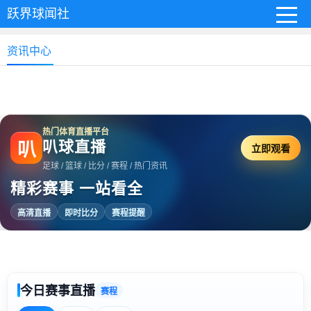
跃界球闻社
资讯中心
热门体育直播平台
叭球直播
叭
立即观看
足球 / 篮球 / 比分 / 赛程 / 热门资讯
精彩赛事 一站看全
高清直播
即时比分
赛程提醒