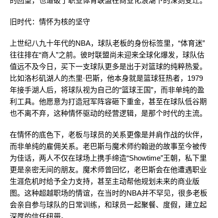
的回望，也道破了职业体育联盟在商业化浪潮下的深刻变迁。
旧时代：情怀为核的坚守
上世纪八九十年代的NBA，球队老板的身份标签里，“体育迷”
往往排在“商人”之前。彼时联盟尚未迎来全球化爆发，球队估
值远不及今日，买下一支球队更多是出于对篮球的纯粹热爱。
比如洛杉矶湖人的杰里·巴斯，他本身就是篮球狂热者，1979
年接手湖人后，将球队视为自己的“篮球王国”，而非单纯的盈
利工具。他愿意为打造冠军阵容砸下重金，甚至在球队低谷期
也不离不弃，这种情怀驱动的经营逻辑，是那个时代的主流。
在情怀的底色下，老板与球员的关系更像是并肩作战的伙伴，
而非单纯的雇佣关系。老巴斯与魔术师约翰逊的故事至今被传
为佳话，两人不仅在球场上携手缔造“Showtime”王朝，私下里
更是亲密无间的朋友。魔术师曾回忆，老巴斯会在他遭遇职业
生涯危机时给予全力支持，甚至主动帮他规划未来的商业版
图。这种超越职场的情谊，在当时的NBA并不罕见，很多老板
会亲自参与球队的日常训练，和球员一起聚餐、度假，建立起
深厚的信任纽带。