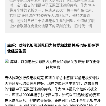
时，这句直白的话戳中了无数篮球迷的共鸣。作为NBA
最具个性的老板之一，库班从2000年接手独行侠以来，
始终以“狂热球迷”的姿态投入球队运营，他的这番感
慨，既是对自己二十余年老板生涯的回望，也道破了职
业体育联盟在商业化浪潮下的深刻变迁。 旧时代：情
库班：以前老板买球队因为热爱和球员关系也好 现在更
像经营生意
当达拉斯独行侠老板马克·库班在采访中感慨“以前老板买球队
因为热爱和球员关系也好，现在更像经营生意”时，这句直白
的话戳中了无数篮球迷的共鸣。作为NBA最具个性的老板之
一，库班从2000年接手独行侠以来，始终以“狂热球迷”的姿态
投入球队运营，他的这番感慨，既是对自己二十余年老板生涯