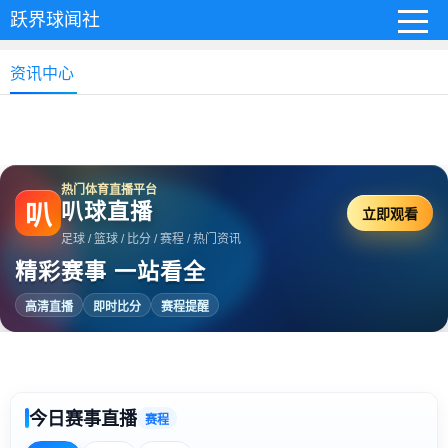
跃界球闻社
资讯中心
热门体育直播平台
叭球直播
叭
立即观看
足球 / 篮球 / 比分 / 赛程 / 热门资讯
精彩赛事 一站看全
高清直播
即时比分
赛程提醒