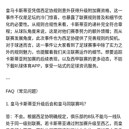
皇马卡斯蒂亚凭借西足协规则意外获得升级附加赛资格，这一
事件不仅是足坛的冷门惊喜，也暴露了联赛规则普及和细节优
化的必要性。从规则合规性来看，卡斯蒂亚的递补完全符合章
程；从球队角度来说，这是对他们赛季努力的额外馈赠；而从
联赛发展角度，此次事件也为西足协提供了完善规则的契机。
对于球迷而言，这一事件让大家看到了足球赛事中除了实力之
外的规则魅力，也提醒着我们关注联赛运作的细节。想要追踪
卡斯蒂亚附加赛的后续表现，以及西甲联赛的更多动态，不妨
下载叭球体育APP，享受一站式的足球资讯服务。
---
FAQ（常见问题）
1. 皇马卡斯蒂亚升级后会和皇马同联赛吗？
答：不会。根据西足协明确规定，俱乐部的B队不能与一线队
处于同一级别联赛。若卡斯蒂亚通过附加赛升级至西乙，而皇