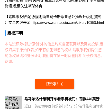
升级附加赛 "的相关内容,希望对您有所帮助,更多关于体育新闻
资讯,敬请关注
叭球体育
【始料未及!西足协规则助皇马卡斯蒂亚意外挺近升级附加赛
】文章内容来源:https://www.wanhaoqiu.com/zixun/10959.html
版权声明
本站资讯除标注“原创”外的信息均来自互联网以及网友投稿,版
权归属于原始作者,如果有侵犯到您的权益,请联系我们提供您
的版权证明和身份证明,我们将在第一时间删除相关侵权信息,
谢谢.
很赞哦！
(
)
马马尔达什维利开车看手机被罚：罚款440英镑+驾照扣6分
上一篇
近日，英超切尔西俱乐部门将马马尔达什维利因驾驶