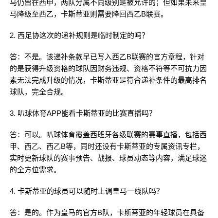
马仍留在西甲，两队分属不同级别是被允许的；但如果未来皇
马降级至西乙，卡斯蒂亚则需要降回西乙B联赛。
2. 西足协这次的递补规则是临时制定的吗？
答：不是。该递补条款早已写入西乙B联赛的官方章程，针对
的是获得升级资格的球队因财务违规、资格不符等不可抗力因
素无法完成升级的情况，卡斯蒂亚是符合递补条件的最高排名
球队，完全合规。
3. 叭球体育APP能看卡斯蒂亚的比赛直播吗？
答：可以。叭球体育覆盖西班牙各级联赛的赛事直播，包括西
甲、西乙、西乙B等，同时还设有卡斯蒂亚的专属资讯专栏，
实时更新球队的赛事预告、战报、球员动态等内容，满足球迷
的全方位需求。
4. 卡斯蒂亚的球员可以随时上调皇马一线队吗？
答：是的。作为皇马的官方B队，卡斯蒂亚的年轻球员在具备