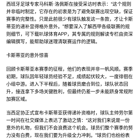
西班牙足球专家马科斯·洛佩斯在接受采访时表示：“这个规则
并非临时制定，它存在的初衷是为了避免联赛出现空缺，保证
赛事的完整性。只是此前很少有球队触发这一条款，才让卡斯
蒂亚的递补显得格外意外。”想要深入了解西甲各级联赛的规
则细节，可下载叭球体育APP，其专属的规则解读专栏由资深
编辑撰写，能帮助球迷理清联赛运作的逻辑。
卡斯蒂亚的意外惊喜
回顾卡斯蒂亚本赛季的征程，他们的表现并非一帆风顺。赛季
初期，球队因年轻球员经验不足，成绩起伏较大，一度徘徊在
小组中游。进入下半程后，随着球员磨合到位，球队状态回
升，接连拿下多场关键胜利，但最终仍差一步未能跻身常规附
加赛区域。
当西足协正式宣布卡斯蒂亚获得递补资格时，球队主帅劳尔第
一时间在社交媒体上表达了激动之情：“这对我们来说是一份
意外的礼物，但我们不会浪费这个机会。球员们整个赛季的努
力没有白费，现在我们要为升级全力冲刺。”球员们也纷纷表