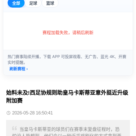
始料未及!西足协规则助皇马卡斯蒂亚意外挺近升级
附加赛
2026-05-28 16:50:41
当皇马卡斯蒂亚的球员们在赛季末复盘征程时，恐
怕没人能想到，他们会以一种近乎戏剧化的方式拿到西