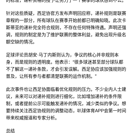
的标准，递补资格的授予让努力了一个赛季的球队感到不公。
针对这些质疑，西足协官方发布声明回应称，递补规则是联赛
章程的一部分，所有球队在赛季开始前都已明确知晓。此次卡
斯蒂亚的递补完全符合规则，不存在任何特殊待遇。声明还强
调，规则的制定是为了维护联赛的整体利益，避免出现升级名
额空缺的情况。
足球评论员胡安·马丁内斯则认为，争议的核心并非规则本
身，而是规则的透明度。他表示：“很多球迷甚至部分球队都
不了解这一递补条款，才会引发误解。西足协应该加强规则的
普及，让所有参与者都清楚联赛的运作机制。”
此次事件也让西足协面临着优化规则的压力。不少业内人士建
议，未来可以对递补规则进行细化，比如增加递补的条件限
制，或者提前公示可能触发递补的情况，减少类似的争议。想
要持续关注西足协规则的调整动态，叭球体育APP会第一时间
带来权威报道和专家分析。
总结