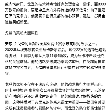
或内切射门。戈登的技术特点恰好完美契合这一需求，而8000
万欧元的报价，更是弗里克向外界传递的明确信号：为了重建
巴萨的竞争力，他愿意拿出俱乐部的核心预算，孤注一掷押宝
这位英超新星。
戈登的英超大腿属性
安东尼·戈登的崛起是英超近两个赛季最亮眼的故事之一。
2022年从埃弗顿转会至纽卡斯尔联后，这位22岁的边锋迅速站
稳脚跟，上赛季为球队贡献11球4助攻，成为纽卡冲击欧冠资
格的关键球员。他的边路突破成功率高达62%，在英超同位置
球员中排名前五，强悍的身体素质让他能在对抗中轻松摆脱防
守。
戈登的优势不仅在于速度和突破，他的战术执行力同样出色。
纽卡主帅埃迪·豪曾多次公开称赞戈登的“战术纪律性”，无论是
防守时的回追还是进攻时的跑位，他总能准确理解教练的意
图。这种特质对于弗里克的体系来说尤为重要——德国名帅要
求所有球员都能参与到整体防守中，而戈登的防守积极性恰好