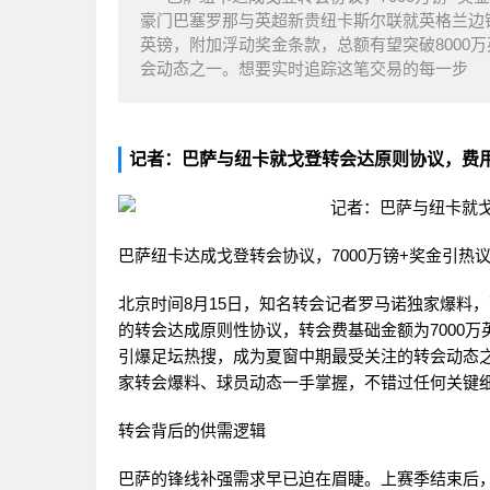
豪门巴塞罗那与英超新贵纽卡斯尔联就英格兰边锋
英镑，附加浮动奖金条款，总额有望突破8000
会动态之一。想要实时追踪这笔交易的每一步
记者：巴萨与纽卡就戈登转会达原则协议，费用7
巴萨纽卡达成戈登转会协议，7000万镑+奖金引热
北京时间8月15日，知名转会记者罗马诺独家爆料
的转会达成原则性协议，转会费基础金额为7000万
引爆足坛热搜，成为夏窗中期最受关注的转会动态之
家转会爆料、球员动态一手掌握，不错过任何关键
转会背后的供需逻辑
巴萨的锋线补强需求早已迫在眉睫。上赛季结束后