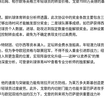
厄姆、帕尔默等英格兰年轻球员的转会价格，戈登7000万英镑的基
慧。据叭球体育转会分析师透露，此次协议中的奖金条款主要包含三
足够出场时间才能触发部分奖金；二是球队赛事成绩，如巴萨获得西
是球员个人数据，进球、助攻达到指定数量也能解锁奖金。这种设置
况控制转会成本，避免为不确定表现支付过高费用。
沙特财团、切尔西等资本涌入，足坛转会费水涨船高，年轻潜力球员
力，但为争夺欧冠资格与联赛冠军，不得不投入重金引进即战力；纽
入到更急需的位置，实现阵容优化升级——这种“以卖养买”的策
深度分析，可登录叭球体育APP查看专业分析师的独家解读。
。他的速度与突破能力能有效拉开对方防线，为莱万多夫斯基创造更
年轻球员过度疲劳。此外，戈登的内切射门能力也能丰富巴萨进攻手
甲与欧冠双线作战的压力下，戈登的到来将为巴萨提供重要战力补