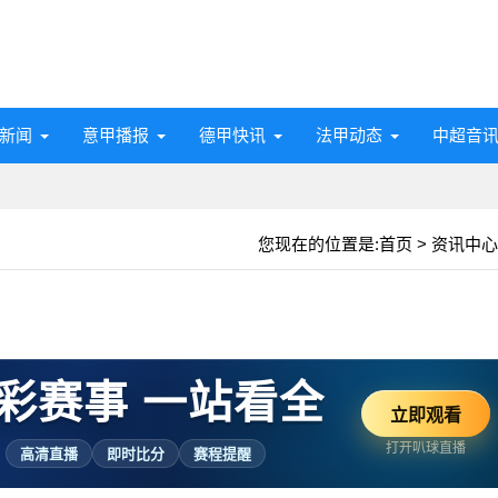
新闻
意甲播报
德甲快讯
法甲动态
中超音
您现在的位置是:
首页
>
资讯中心
彩赛事 一站看全
立即观看
打开叭球直播
高清直播
即时比分
赛程提醒