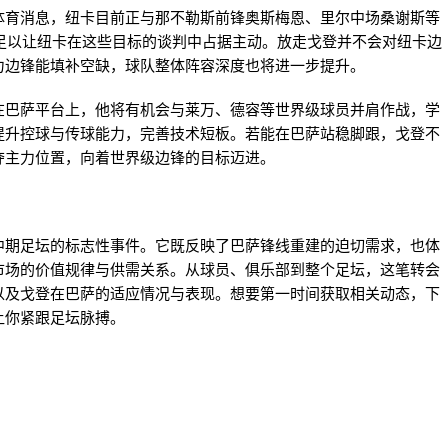
体育消息，纽卡目前正与那不勒斯前锋奥斯梅恩、里尔中场桑谢斯等
，足以让纽卡在这些目标的谈判中占据主动。放走戈登并不会对纽卡边
力边锋能填补空缺，球队整体阵容深度也将进一步提升。
在巴萨平台上，他将有机会与莱万、德容等世界级球员并肩作战，学
提升控球与传球能力，完善技术短板。若能在巴萨站稳脚跟，戈登不
夺主力位置，向着世界级边锋的目标迈进。
中期足坛的标志性事件。它既反映了巴萨锋线重建的迫切需求，也体
市场的价值规律与供需关系。从球员、俱乐部到整个足坛，这笔转会
以及戈登在巴萨的适应情况与表现。想要第一时间获取相关动态，下
让你紧跟足坛脉搏。