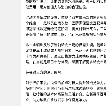
员的身份溢价，让他的身价水涨船高。参考此前贝林
础费用，是对他能力与潜力的合理估值。
浮动奖金条款的设置，体现了双方俱乐部的博弈智
个维度：一是球员出场次数，巴萨需保证戈登获得
甲冠军或欧冠晋级特定阶段，将支付额外奖金；三
既保障了纽卡的收益上限，也让巴萨能根据实际情
这一金额也反映了当前转会市场的供需失衡。随着
尤其是本土球员成为哄抢对象。巴萨虽面临财政压
卡作为新兴豪门，通过出售潜力球员换取资金，再投
略，在当前足坛已十分常见。想要了解更多转会市场
转会对三方的深远影响
对于巴萨来说，戈登的加盟将极大提升锋线竞争力
多射门空间；同时可与亚马尔形成边路轮换，避免
段，让哈维的战术体系更加灵活多变。在新赛季西
充，助力球队在多线赛事中保持竞争力。