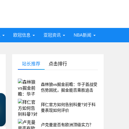
讯
欧冠信息
亚冠资讯
NBA新闻
站长推荐
点击排行
森林狼vs掘金前瞻：华子首战受
伤势困扰，掘金能否乘胜追击
拜仁官方如何告别科曼?对于科
曼表现如何评价
卢克曼是否有欧洲顶级实力？