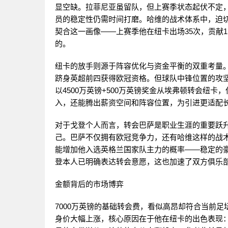
显空缺。拉菲尼亚虽留队，但上赛季状态起伏不定，
员的稳定性仍需时间打磨。哈维的战术体系中，迫
契合这一画像——上赛季他在纽卡出场35次，贡献
的。
纽卡的放手则源于阵容优化与资金平衡的双重考量
跻身英超前四获得欧冠资格。但球队中锋位置的攻
以4500万英镑+500万英镑奖金从埃弗顿转会纽
入，还能腾出薪资空间和阵容位置，为引进更适配
对于戈登个人而言，转会巴萨是职业生涯的重要跃
己。巴萨不仅拥有欧冠竞争力，还有哈维这样的战
能增加他入选英格兰国家队主力的概率——稳定的
登本人已明确表达转会意愿，这也加速了双方俱乐
金额背后的市场博弈
7000万英镑的基础转会费，看似高昂却符合当前足
身价大幅上涨，核心原因在于他在纽卡的出色表现