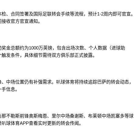
检、合同签署及国际足联转会手续等流程，预计1-2周内即可官宣。
间接收官方官宣通知。
奖金总额约为1000万英镑，包含出场次数、个人数据（进球助
个触发条件，具体细节需待双方俱乐部正式披露。
锋、中场位置仍有补强需求。叭球体育将持续追踪巴萨的转会动态，
一手信息。
与那不勒斯前锋奥斯梅恩、里尔中场桑谢斯、布莱顿中场凯塞多等球
叭球体育APP查看实时更新的转会传闻。