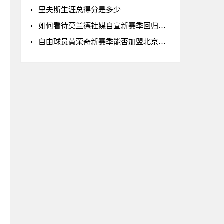
里夫斯生涯总得分是多少
如何看待莫兰德社媒自宣新赛季回归辽宁男篮
自由球员黄荣奇新赛季能否加盟北京男篮?