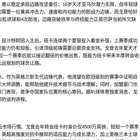
难以稳定承担边路攻坚重任；16岁天才亚马尔潜力无限，但年轻球
切需要一位兼具冲击力、速度和内切能力的即战力边锋，而戈登恰好
11粒进球和4次助攻，边路突破效率与终结能力正是巴萨当前所欠缺
。自沙特财团入主后，纽卡连续两个夏窗投入重金补强，上赛季成功
坚能力仍有短板，引进顶级前锋需要巨额资金支持。戈登去年夏天才
卡，仅一个赛季后就以接近翻倍的价格出售，既能为纽卡带来丰厚转会收
长远规划的球员让路。
升。作为英格兰新生代边锋代表，他渴望在欧冠级别的赛事中证明自
术大师调教，能帮助他提升技术细节与战术理解；同时，加盟豪门也
豪门表现，是争夺国家队位置的核心筹码。据叭球体育独家消息，戈
部的谈判进程。
坛市场行情。戈登去年转会纽卡时身价仅4500万英镑，短短一个赛季
：英超高强度对抗中展现的适应能力与成长潜力，加上英格兰本土球