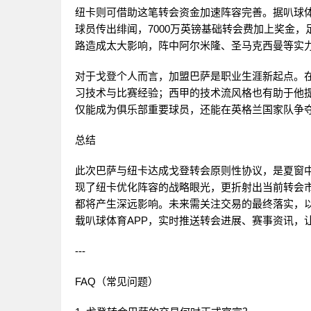
纽卡则可借助这笔转会资金加速阵容完善。据叭球
球员传出绯闻，7000万英镑基础转会费加上奖金
路造成太大影响，阵中阿尔米隆、圣马克西曼等实
对于戈登个人而言，加盟巴萨是职业生涯新起点。
习技术与比赛经验；西甲的技术流风格也有助于他
仅能成为俱乐部重要球员，还能在英格兰国家队争
总结
此次巴萨与纽卡达成戈登转会原则性协议，是夏窗
现了纽卡优化阵容的战略眼光，更折射出当前转会
都将产生深远影响。未来需关注交易的最终落实，
载叭球体育APP，实时推送转会进展、赛事资讯，
---
FAQ（常见问题）