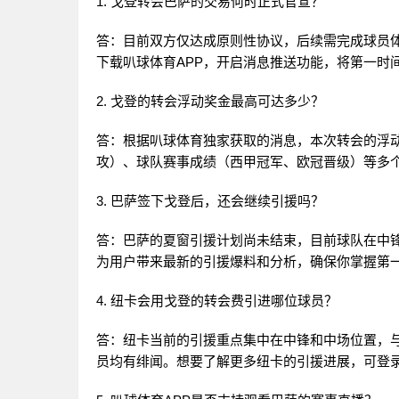
1. 戈登转会巴萨的交易何时正式官宣？
答：目前双方仅达成原则性协议，后续需完成球员体
下载叭球体育APP，开启消息推送功能，将第一时
2. 戈登的转会浮动奖金最高可达多少？
答：根据叭球体育独家获取的消息，本次转会的浮动
攻）、球队赛事成绩（西甲冠军、欧冠晋级）等多
3. 巴萨签下戈登后，还会继续引援吗？
答：巴萨的夏窗引援计划尚未结束，目前球队在中
为用户带来最新的引援爆料和分析，确保你掌握第
4. 纽卡会用戈登的转会费引进哪位球员？
答：纽卡当前的引援重点集中在中锋和中场位置，
员均有绯闻。想要了解更多纽卡的引援进展，可登录