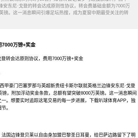
安东尼·戈登的转会达成原则性协议，转会费基础金额为7000万
万英镑。这一消息瞬间引爆足坛热搜，成为夏窗中期最受关注的转
000万镑+奖金
议
，西甲豪门巴塞罗那与英超新贵纽卡斯尔联就英格兰边锋安东尼·戈登
英镑，附加浮动奖金条款，总额有望突破8000万英镑。这一消息瞬间
一。想要实时追踪这笔交易的每一步进展，下载叭球体育APP，独
细节。
，法国边锋登贝莱以自由身加盟巴黎圣日耳曼，给巴萨边路留下了明