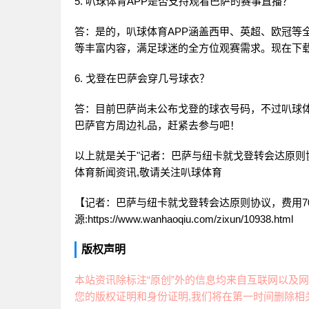
5. 叭球体育APP是否支持观看巴萨的赛事直播？
答：是的，叭球体育APP涵盖西甲、英超、欧冠等
等丰富内容，满足球迷的全方位观赛需求。现在下
6. 戈登在巴萨会穿几号球衣？
答：目前巴萨尚未公布戈登的球衣号码，不过叭球体
巴萨官方周边礼品，赶紧去参与吧！
以上就是关于"记者：巴萨与纽卡就戈登转会达原则协议
体育新闻资讯,敬请关注
叭球体育
【记者：巴萨与纽卡就戈登转会达原则协议，费用70
源:https://www.wanhaoqiu.com/zixun/10938.html
版权声明
本站资讯除标注“原创”外的信息均来自互联网以及网
您的版权证明和身份证明,我们将在第一时间删除相关