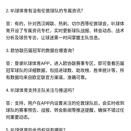
2. 叭球体育有没有伦敦球队的专属资讯？
答：有的，针对西汉姆联、热刺、切尔西等伦敦球会，叭球体
育开设了专属资讯专栏，实时更新球队战报、转会动态、战术
分析及球员专访，让球迷第一时间掌握主队信息。
3. 欧协联历届冠军的数据在哪查询？
答：登录叭球体育APP，进入欧协联赛事专区，即可查看历届
冠军球队的详细数据，包括进球数、助攻榜、胜率统计等，所
有数据均来自欧足联官方渠道，准确可靠。
4. 叭球体育支持主队关注与推送吗？
答：支持，用户在APP内设置关注的伦敦球队后，会实时收到
球队的赛事预告、战报、转会新闻等推送提醒，确保不错过任
何重要动态。
5. 叭球体育的会员权益有哪些？