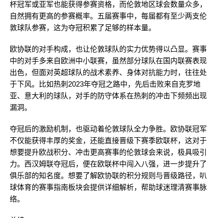
杯冠军或亚军也能获得参赛资格，而伦敦地区球会数量众多，
自然拥有更高的参赛概率。五届赛事中，每届都有至少两支伦
敦球队参赛，这为夺冠积累了足够的样本量。
欧协联的对手构成，也让伦敦球队的实力优势得以凸显。赛事
中的对手多来自欧洲中小联赛，虽然部分球队在国内联赛表现
出色，但面对英超球队的战术素养、身体对抗能力时，往往处
于下风。比如热刺2023年夺冠之路中，先后击败来自克罗地
亚、意大利的球队，对手的防守体系在热刺的冲击下频频出现
漏洞。
夺冠后的激励机制，也驱动着伦敦球队全力争胜。欧协联冠军
不仅能获得丰厚的奖金，还能直接晋级下赛季欧联杯，这对于
想要提升欧战积分、冲击更高赛事的伦敦球会来说，极具吸引
力。西汉姆联夺冠后，便在欧联杯中闯入八强，进一步提升了
俱乐部的知名度。想要了解欧协联的积分规则与晋级路径，叭
球体育的赛事指南板块会提供详细解析，帮助球迷理清赛事脉
络。