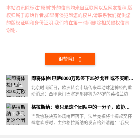
本站资讯除标注“原创”外的信息均来自互联网以及网友投稿,版
权归属于原始作者,如果有侵犯到您的权益,请联系我们提供您
的版权证明和身份证明,我们将在第一时间删除相关侵权信息,
谢谢.
很赞哦！
(
)
即将体检!巴萨8000万欧签下25岁戈登 或不买断拉什福德+退回曼联
上一篇
北京时间近日，欧洲转会市场传来牵动球迷神经的重
磅消息：西甲豪门巴塞罗那即将为25岁的英格兰边锋
安东尼·戈登...
格拉斯纳：我只是这个团队中的一分子，欧协夺冠归功于球员
下一篇
当欧协联决赛终场哨声落下，法兰克福将士捧起奖杯
肆意欢呼时，主帅格拉斯纳的发言格外清醒：“我只是
这个团队中的...