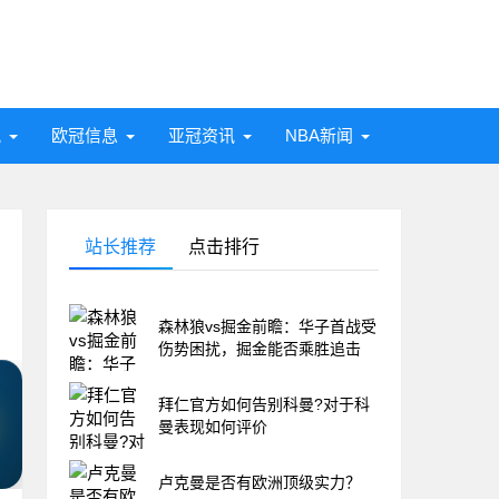
讯
欧冠信息
亚冠资讯
NBA新闻
站长推荐
点击排行
森林狼vs掘金前瞻：华子首战受
伤势困扰，掘金能否乘胜追击
拜仁官方如何告别科曼?对于科
曼表现如何评价
卢克曼是否有欧洲顶级实力？