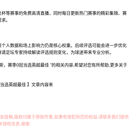
总杯等赛事的免费高清直播，同时每日更新热门赛事的精彩集锦、赛
需求。
但个人数据和场上影响力仍是核心权重。后续评选可能会进一步优化
邀请足坛专家持续解读评选规则变化，为球迷带来专业分析。
赖斯，赛季0冠当选英超最佳 "的相关内容,希望对您有所帮助,更多关于
0冠当选英超最佳 】文章内容来
友投稿,版权归属于原始作者,如果有侵犯到您的权益,请联系我们提供
侵权信息,谢谢.