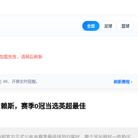
败”赖斯，赛季0冠当选英超最佳
英超官方正式公布本赛季最佳球员归属时，整个足坛掀起一阵热议