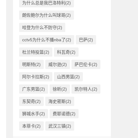
为什么总是我巴洛特利(2)
朗佐鲍尔为什么叫球哥(2)
哈登为什么不防守(2)
cctv5为什么不播nba了(2)
巴萨(2)
杜兰特投篮(2)
科瓦奇(2)
明斯特(2)
威尔逊(2)
萨巴伦卡(2)
阿尔卡拉斯(2)
山西男篮(2)
广东男篮(2)
徐昕(2)
凯尔特人(2)
东契奇(2)
海史密斯(2)
狮城水手(2)
费耶诺德(2)
本菲卡(2)
武汉三镇(2)