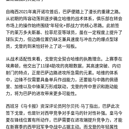
自梅西2021年离开诺坎普后，巴萨便踏上了漫长的重建之路。
从初期的阵容动荡到逐步确立哈维的战术体系，俱乐部在转会
市场上的操作始终围绕“年轻化+即战力”的核心思路。此前签
下的莱万多夫斯基、拉菲尼亚等球员，虽在一定程度上提升了
球队实力，但边路位置仍缺乏兼具速度与冲击力的爆点型球
员，戈登的到来恰好补上了这一短板。
从战术适配性来看，戈登完全契合哈维的执教理念。上赛季在
埃弗顿，他交出了11球4助攻的亮眼数据，其高速突破、内切
射门的特点，正是巴萨边路进攻所急需的元素。哈维的体系
中，边锋不仅需要具备单兵作战能力，还要能与中路的佩德
里、加维以及中锋莱万形成联动，戈登的传中意识和跑动能
力，将为巴萨的进攻带来更多可能性。
西班牙《马卡报》资深评论员阿尔贝托·马丁指出，巴萨此次
签下戈登，也是针对西甲竞争对手皇马的针对性补强。皇马今
夏在锋线位置有所动作，巴萨需要在进攻端提升竞争力，才能
在新赛季的西甲冠军争夺战中占据主动。而戈登的年轻属性