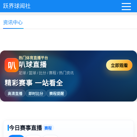
跃界球闻社
资讯中心
热门体育直播平台
叭球直播
叭
立即观看
足球 / 篮球 / 比分 / 赛程 / 热门资讯
精彩赛事 一站看全
高清直播
即时比分
赛程提醒