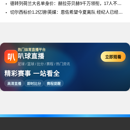
德转列荷兰大名单身价：赫拉芬贝赫9千万领衔，17人不低于2500万
切尔西标价1.2亿镑!英媒：恩佐希望今夏离队 经纪人已经联系皇马
热门体育直播平台
叭球直播
叭
立即观看
足球 / 篮球 / 比分 / 赛程 / 热门资讯
精彩赛事 一站看全
高清直播
即时比分
赛程提醒