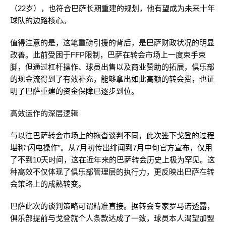
（22岁），也符合巴萨长期重建的规划，他有望成为未来十年
球队的边路核心。
值得注意的是，这笔重磅引援的背后，是巴萨财政状况的明显
改善。此前受困于FFP限制，巴萨在转会市场上一度束手束
脚，但通过杠杆操作、球员出售以及商业赞助的拓展，俱乐部
的现金流得到了有效补充，能够拿出如此高额的转会费，也证
明了巴萨重建的资金保障已逐步到位。
高效运作的深层逻辑
与以往巴萨转会市场上的拖沓谈判不同，此次签下戈登的过程
堪称“闪电操作”。从7月初传出绯闻到7月中旬官方宣布，仅用
了不到10天时间，这在近年来的巴萨转会历史上极为罕见。这
种高效不仅体现了俱乐部管理层的执行力，更反映出巴萨在转
会策略上的成熟转变。
巴萨此次的谈判策略可谓精准直接。据转会专家罗马诺透露，
俱乐部提前与戈登就个人条款达成了一致，球员本人渴望加盟