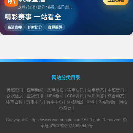
叭
立即观看
足球 / 篮球 / 比分 / 赛程 / 热门资讯
精彩赛事 一站看全
高清直播
即时比分
赛程提醒
网站分类目录:
英超资讯
|
西甲新闻
|
意甲播报
|
德甲快讯
|
法甲动态
|
中超音讯
|
欧冠信息
|
亚冠资讯
|
NBA新闻
|
CBA资讯
|
球知问答
|
综合动态
|
体育百科
|
资讯中心
|
赛事中心
|
网站地图
|
XML
|
内容导航
|
网站
标签云
|
Copyright ©
https://www.wanhaoqiu.com/
All Rights Reserved. 备
案号:
沪ICP备2024085949号