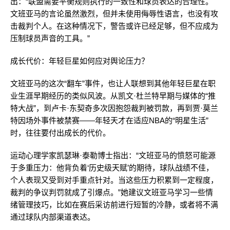
出：“联盟需要平衡规则执行的一致性和球员表达的合理性。
文班亚马的言论虽然激烈，但并未使用侮辱性语言，也没有攻
击裁判个人。在这种情况下，警告或许已经足够，但不应成为
压制球员声音的工具。”
成长代价：年轻巨星如何应对舆论压力？
文班亚马的这次“翻车”事件，也让人联想到其他年轻巨星在职
业生涯早期经历的类似风波。从凯文·杜兰特早期与媒体的“推
特大战”，到卢卡·东契奇多次因抱怨裁判被罚款，再到贾·莫兰
特因场外事件被禁赛——年轻天才在适应NBA的“明星生活”
时，往往要付出成长的代价。
运动心理学家凯瑟琳·泰勒博士指出：“文班亚马的愤怒可能源
于多重压力：他背负着‘历史级天赋’的期待，球队战绩不佳，
个人表现又受到对手重点针对。当这些压力积累到一定程度，
裁判的争议判罚就成了引爆点。”她建议文班亚马学习一些情
绪管理技巧，比如在赛后采访前进行短暂的冷静，或者将不满
通过球队内部渠道表达。