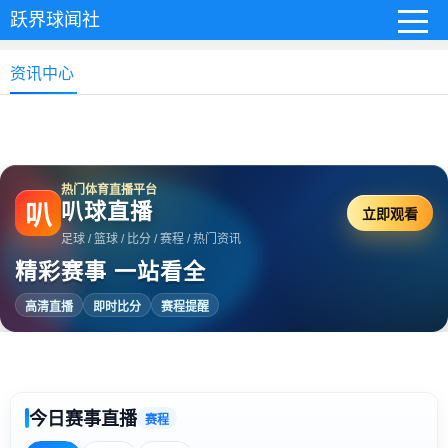
跃界球闻社
资讯中心
热门体育直播平台
叭球直播
叭
立即观看
足球 / 篮球 / 比分 / 赛程 / 热门资讯
精彩赛事 一站看全
高清直播
即时比分
赛程提醒