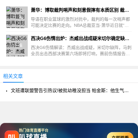
萧华：博取裁判哨声和刻意假摔有本质区别 裁判整体吹罚水准出色
上一篇
导语在职业篮球的激烈对抗中，裁判的每一次哨声都
可能决定比赛的走向。NBA总裁亚当·萧华近日就“博
取裁判哨...
西决G6伤情出炉：杰威出战成疑米切尔确定缺阵 马刺全员出战
下一篇
西决G6伤情解读：杰威出战成疑，米切尔缺阵，马刺
全员出击西部决赛第六场即将打响，赛前伤情报告引
发广泛关注：雷霆...
相关文章
文班遭联盟警告引热议!被批幼稚没担当 帕金斯：他生气是一件好事
热门体育直播平台
叭球直播