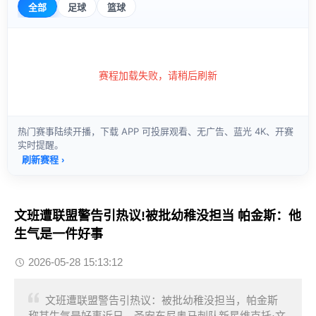
文班遭联盟警告引热议!被批幼稚没担当 帕金斯：他
生气是一件好事
2026-05-28 15:13:12
文班遭联盟警告引热议：被批幼稚没担当，帕金斯
称其生气是好事近日，圣安东尼奥马刺队新星维克托·文