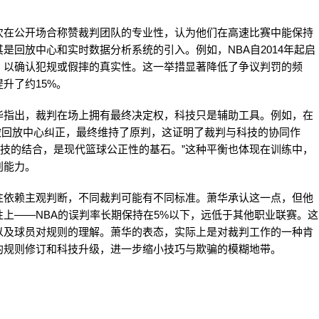
次在公开场合称赞裁判团队的专业性，认为他们在高速比赛中能保持
是回放中心和实时数据分析系统的引入。例如，NBA自2014年起启
，以确认犯规或假摔的真实性。这一举措显著降低了争议判罚的频
升了约15%。
华指出，裁判在场上拥有最终决定权，科技只是辅助工具。例如，在
罚被回放中心纠正，最终维持了原判，这证明了裁判与科技的协同作
科技的结合，是现代篮球公正性的基石。”这种平衡也体现在训练中，
别能力。
往依赖主观判断，不同裁判可能有不同标准。萧华承认这一点，但他
上——NBA的误判率长期保持在5%以下，远低于其他职业联赛。这
以及球员对规则的理解。萧华的表态，实际上是对裁判工作的一种肯
的规则修订和科技升级，进一步缩小技巧与欺骗的模糊地带。