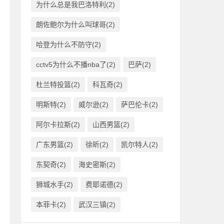
为什么总是我巴洛特利(2)
朗佐鲍尔为什么叫球哥(2)
哈登为什么不防守(2)
cctv5为什么不播nba了(2)
巴萨(2)
杜兰特投篮(2)
科瓦奇(2)
明斯特(2)
威尔逊(2)
萨巴伦卡(2)
阿尔卡拉斯(2)
山西男篮(2)
广东男篮(2)
徐昕(2)
凯尔特人(2)
东契奇(2)
海史密斯(2)
狮城水手(2)
费耶诺德(2)
本菲卡(2)
武汉三镇(2)