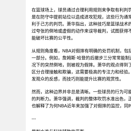
在篮球场上，球员通过合理利用规则来争取有利判
是在防守中提前站位以造成进攻犯规，这些行为通常
利于己方的判罚。萧华指出，这种技巧是篮球战术
过夸张的倒地或虚假的动作来误导裁判，试图获得
能破坏比赛的公平性。
从规则角度看，NBA对假摔有明确的处罚机制，包
一部分。例如，詹姆斯·哈登的后撤步三分常常能
况下的突然倒地，则被视为假摔。萧华的观点得到了
区分合理接触和欺骗，这需要极高的专注力和经验
发观众的反感，而技巧则能提升比赛的观赏性。
然而，这种边界并非总是清晰。一些球员的行为可
的判断力。萧华强调，裁判的整体吹罚水准出色，
也解释了为何NBA近年来加强了对假摔的监控，同
---