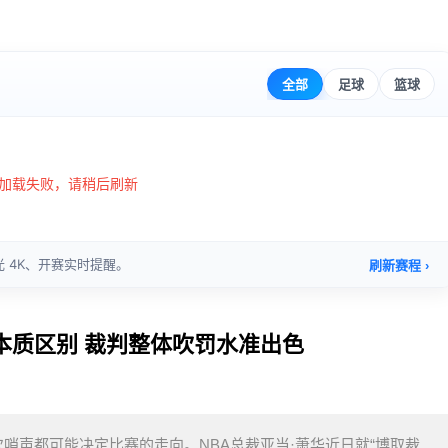
本质区别 裁判整体吹罚水准出色
哨声都可能决定比赛的走向。NBA总裁亚当·萧华近日就“博取裁