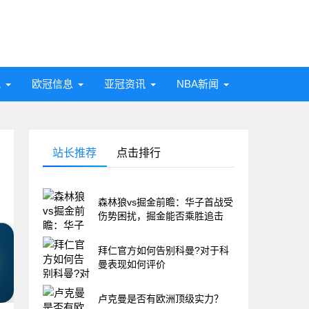
讯
欧冠信息
亚冠资讯
NBA新闻
站长推荐
点击排行
森林狼vs掘金前瞻：华子首战受
伤势困扰，掘金能否乘胜追击
拜仁官方如何告别科曼?对于科
曼表现如何评价
卢克曼是否有欧洲顶级实力？