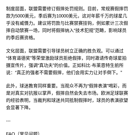
制度层面，联盟需要修订假摔处罚规则。目前，常规赛假摔罚
款为5000美元，季后赛为10000美元，这对年薪千万的球星几
乎没有威慑力。建议将罚款与比赛禁赛挂钩，例如累计三次假
摔自动禁赛一场，同时将假摔纳入“技术犯规”范畴，影响球员
的季后赛资格。
文化层面，联盟需要引导球员树立正确的胜负观。可以通过
“体育道德奖”等荣誉激励球员拒绝假摔，同时邀请传奇球星拍
摄宣传片，强调“真功夫”的价值。正如科比·布莱恩特生前所
说：“真正的强者不需要假摔，他们会用实力让对手倒下。”
此外，球迷教育同样重要。当观众不再为“假摔表演”喝彩，而
是对真实对抗报以掌声，假摔自然会失去市场。欧洲足球联赛
的经验表明，当裁判和球迷共同抵制假摔时，球员的表演欲望
会显著下降。
---
FAQ（常见问题）