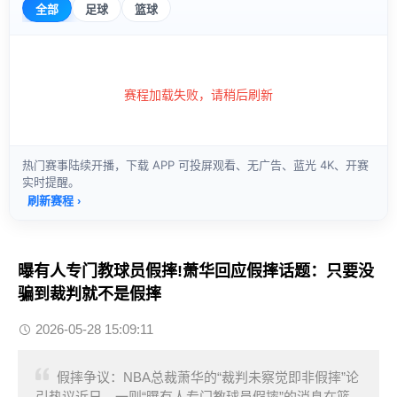
曝有人专门教球员假摔!萧华回应假摔话题：只要没
骗到裁判就不是假摔
2026-05-28 15:09:11
假摔争议：NBA总裁萧华的“裁判未察觉即非假摔”论
引热议近日，一则“曝有人专门教球员假摔”的消息在篮