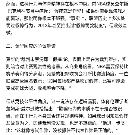
然而，这种行为与体育精神存在根本冲突。前NBA球员查尔斯
·巴克利在节目中痛斥：“假摔就是作弊！如果你需要靠演戏才
能赢球，那说明你根本不够强。”事实上，联盟历史上多次处
罚过假摔行为，2012年甚至推出过“假摔罚款制度”，但收效甚
微。
二、萧华回应的争议解读
萧华的“裁判未察觉即非假摔”论，表面上是在为裁判辩护，实
则暗含对比赛观赏性的考量。从商业角度看，NBA需要保持比
赛节奏和得分高潮，频繁的犯规吹罚会打断比赛流畅度。一位
联盟高管匿名表示：“如果每场都严格吹罚假摔，比赛可能会
变成罚球大战，收视率会下降。”
但从竞技公平性角度，这一说法存在逻辑漏洞。体育伦理学者
詹姆斯·威尔逊教授指出：“欺骗行为的本质不在于是否被识
破，而在于行为本身是否违背规则精神。如果球员明知是假摔
却故意为之，即便裁判没发现，也是不道德的。”他进一步类
比：“这就像考试作弊，没被抓住不代表作弊是正确的。”