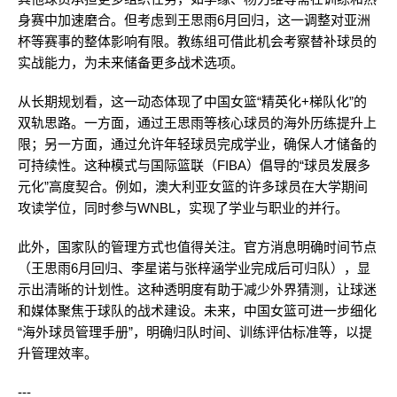
身赛中加速磨合。但考虑到王思雨6月回归，这一调整对亚洲
杯等赛事的整体影响有限。教练组可借此机会考察替补球员的
实战能力，为未来储备更多战术选项。
从长期规划看，这一动态体现了中国女篮“精英化+梯队化”的
双轨思路。一方面，通过王思雨等核心球员的海外历练提升上
限；另一方面，通过允许年轻球员完成学业，确保人才储备的
可持续性。这种模式与国际篮联（FIBA）倡导的“球员发展多
元化”高度契合。例如，澳大利亚女篮的许多球员在大学期间
攻读学位，同时参与WNBL，实现了学业与职业的并行。
此外，国家队的管理方式也值得关注。官方消息明确时间节点
（王思雨6月回归、李星诺与张梓涵学业完成后可归队），显
示出清晰的计划性。这种透明度有助于减少外界猜测，让球迷
和媒体聚焦于球队的战术建设。未来，中国女篮可进一步细化
“海外球员管理手册”，明确归队时间、训练评估标准等，以提
升管理效率。
---