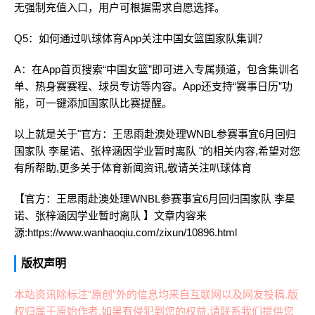
无强制充值入口，用户可根据需求自愿选择。
Q5：如何通过叭球体育App关注中国女篮国家队集训？
A：在App首页搜索“中国女篮”即可进入专属频道，包含集训名
单、热身赛赛程、球员专访等内容。App还支持“赛事日历”功
能，可一键添加国家队比赛提醒。
以上就是关于"官方：王思雨赴澳处理WNBL参赛事宜6月回归
国家队 李星诺、张梓涵因学业暂时离队 "的相关内容,希望对您
有所帮助,更多关于体育新闻资讯,敬请关注
叭球体育
【官方：王思雨赴澳处理WNBL参赛事宜6月回归国家队 李星
诺、张梓涵因学业暂时离队 】文章内容来
源:https://www.wanhaoqiu.com/zixun/10896.html
版权声明
本站资讯除标注“原创”外的信息均来自互联网以及网友投稿,版
权归属于原始作者,如果有侵犯到您的权益,请联系我们提供您