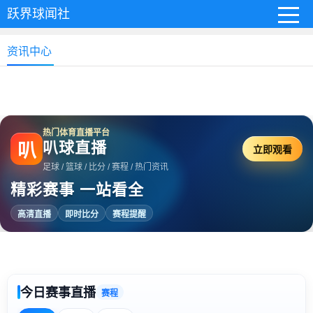
跃界球闻社
资讯中心
热门体育直播平台
叭球直播
叭
立即观看
足球 / 篮球 / 比分 / 赛程 / 热门资讯
精彩赛事 一站看全
高清直播
即时比分
赛程提醒