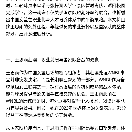
时，年轻球员李星诺与张梓涵因学业原因暂时离队，返回校园
完成学业。这一动态不仅关乎国家队短期阵容的磨合，也折射
出中国女篮在职业化与人才培养体系中的平衡策略。本文将围
绕王思雨的海外征程、年轻球员的学业选择以及国家队的整体
规划，展开多维度分析。
---
一、王思雨赴澳：职业发展与国家队备战的双赢
王思雨作为中国女篮后场的核心组织者，其赴澳处理WNBL事
宜并非突发决定，而是长期职业规划的一部分。WNBL作为全
球顶级女篮联赛之一，拥有高强度的对抗和成熟的战术体系，
能为球员提供与欧美强手直接交锋的机会。王思雨此前在
WNBL的历练已证明，海外联赛对提升个人技术、阅读比赛能
力有显著效果。例如，她在2022年世界杯上的关键表现，部分
得益于在澳洲联赛积累的防守经验。
从国家队角度而言，王思雨选择在非国际比赛窗口期赴澳，体