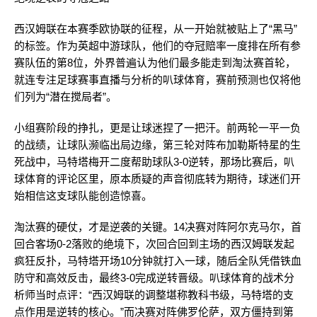
西汉姆联在本赛季欧协联的征程，从一开始就被贴上了“黑马”
的标签。作为英超中游球队，他们的夺冠赔率一度排在所有参
赛队伍的第8位，外界普遍认为他们最多能走到淘汰赛首轮，
就连专注足球赛事直播与分析的叭球体育，赛前预测也仅将他
们列为“潜在搅局者”。
小组赛阶段的挣扎，更是让球迷捏了一把汗。前两轮一平一负
的战绩，让球队濒临出局边缘，第三轮对阵布加勒斯特星的生
死战中，马特塔梅开二度帮助球队3-0逆转，那场比赛后，叭
球体育的评论区里，原本质疑的声音彻底转为期待，球迷们开
始相信这支球队能创造惊喜。
淘汰赛的硬仗，才是逆袭的关键。14决赛对阵阿尔克马尔，首
回合客场0-2落败的绝境下，次回合回到主场的西汉姆联发起
疯狂反扑，马特塔开场10分钟就打入一球，随后全队凭借铁血
防守和高效反击，最终3-0完成逆转晋级。叭球体育的战术分
析师当时点评：“西汉姆联的调整堪称教科书级，马特塔的支
点作用是逆转的核心。”而决赛对阵佛罗伦萨，双方僵持到第