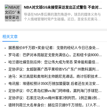
球员身份加...
NBA对文班G5未接受采访发出正式警告 不会对其进行处罚
下一篇
导语在NBA季后赛的激烈角逐中，球员的媒体义务与
个人情绪管理时常产生碰撞。近日，圣安东尼奥马刺
队新星维克托...
相关文章
据悉报价8千万欧+奖金!记者：戈登的经纪人今日已身处巴塞罗那
罗马诺：巴萨对本周敲定戈登充满信心，正和纽卡谈8000万欧报价
哈兰德社媒告别瓜帅：您让伟大成为常态 荣幸能和最佳教练共事
足协评议：女超联赛广西平果呗侬VS广东广州数科漏判一例点球
迪马：米兰高层和奥地利主帅朗尼克通话，商讨任职技术部门的可能
电讯报：埃德松预计3500万镑加盟曼联 后者还在关注安德森等4人
足协评议：中乙青岛红狮vs海门珂缔缘，漏判海门手球犯规和点球
足协评议：石家庄功夫vs梅州客家2例判罚，1例正确1例不予认定
德转列荷兰大名单身价：赫拉芬贝赫9千万领衔，17人不低于2500万