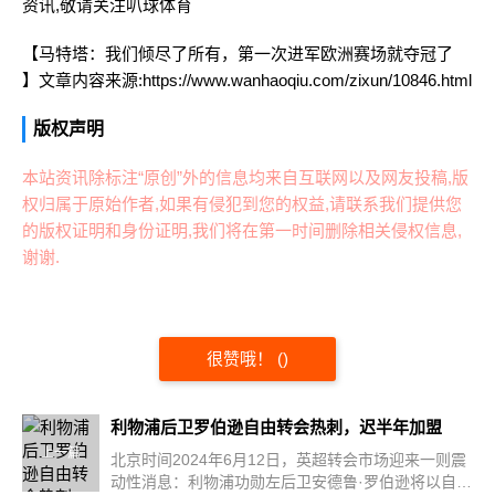
资讯,敬请关注
叭球体育
【马特塔：我们倾尽了所有，第一次进军欧洲赛场就夺冠了
】文章内容来源:https://www.wanhaoqiu.com/zixun/10846.html
版权声明
本站资讯除标注“原创”外的信息均来自互联网以及网友投稿,版
权归属于原始作者,如果有侵犯到您的权益,请联系我们提供您
的版权证明和身份证明,我们将在第一时间删除相关侵权信息,
谢谢.
很赞哦！
(
)
利物浦后卫罗伯逊自由转会热刺，迟半年加盟
上一篇
北京时间2024年6月12日，英超转会市场迎来一则震
动性消息：利物浦功勋左后卫安德鲁·罗伯逊将以自由