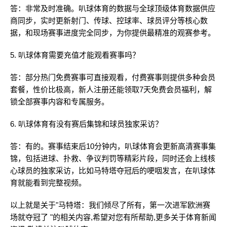
答：非常及时准确。叭球体育的数据与全球顶级体育数据供应
商同步，实时更新射门、传球、控球率、球员评分等核心数
据，和现场赛事进度完全同步，为你提供最精准的观赛参考。
5. 叭球体育需要充值才能观看赛事吗？
答：部分热门免费赛事可直接观看，付费赛事则提供多种会员
套餐，性价比极高，新人注册还能领取7天免费会员福利，解
锁全部赛事内容和专属服务。
6. 叭球体育有没有赛后集锦和球员独家采访？
答：有的。赛事结束后10分钟内，叭球体育会更新高清赛事集
锦，包括进球、扑救、争议判罚等精彩片段，同时还会上线核
心球员的独家采访，比如马特塔夺冠后的哽咽发言，在叭球体
育就能看到完整视频。
以上就是关于"马特塔：我们倾尽了所有，第一次进军欧洲赛
场就夺冠了 "的相关内容,希望对您有所帮助,更多关于体育新闻