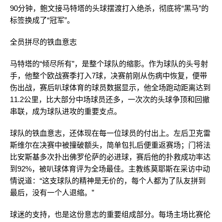
90分钟，鲍文接马特塔的头球摆渡打入绝杀，彻底将“黑马”的
标签换成了“冠军”。
全员拼尽的铁血意志
马特塔的“倾尽所有”，是整个球队的缩影。作为球队的头号射
手，他整个欧战赛季打入7球，决赛前刚从伤病中恢复，便带
伤出战，赛后叭球体育的球员数据显示，他全场跑动距离达到
11.2公里，比大部分中场球员还多，一次次的头球争顶和回撤
串联，成为球队进攻的重要支点。
球队的铁血意志，还体现在每一位球员的付出上。左后卫克雷
斯维尔在决赛中被撞破额头，简单包扎后便重返赛场；门将法
比安斯基多次扑出佛罗伦萨的必进球，赛后他的扑救成功率达
到92%，被叭球体育评为全场最佳。主教练莫耶斯在采访中动
情说道：“这支球队的精神是无价的，每个人都为了队友拼到
最后，没有一个人退缩。”
球迷的支持，也是这份意志的重要组成部分。每场主场比赛伦