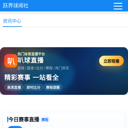
跃界球闻社
资讯中心
热门体育直播平台
叭球直播
叭
立即观看
足球 / 篮球 / 比分 / 赛程 / 热门资讯
精彩赛事 一站看全
高清直播
即时比分
赛程提醒