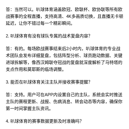
答：当然可以。叭球体育涵盖欧冠、欧联杯、欧协联等所有欧
战赛事的全程直播，支持高清、4K多画质切换，且直播无卡顿
延迟，让你不错过每一个精彩瞬间。
2. 叭球体育有没有球队专属的战术复盘内容？
答：有的。每场欧战赛事结束后2小时内，叭球体育的专业战
术团队会发布详细复盘，包括阵型分析、球员跑动数据、关键
进球拆解等，像西汉姆联夺冠战的复盘就深度解析了马特塔的
支点作用和莫耶斯的临场调整。
3. 能否在叭球体育关注主队并接收赛事提醒？
答：支持。用户可在APP内设置自己的主队，系统会实时推送
主队的赛程更新、战报、伤病消息、转会动态等内容，确保你
第一时间掌握主队资讯。
4. 叭球体育的赛事数据更新及时准确吗？