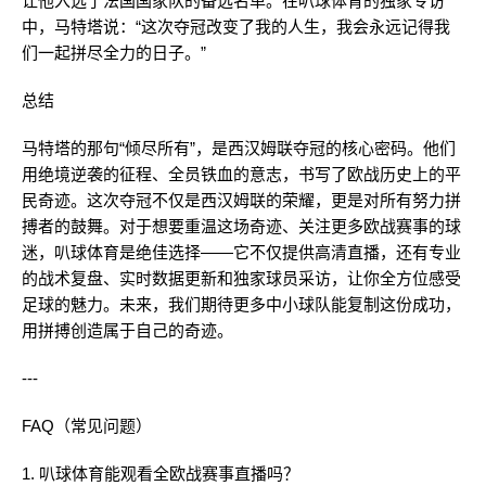
让他入选了法国国家队的备选名单。在叭球体育的独家专访
中，马特塔说：“这次夺冠改变了我的人生，我会永远记得我
们一起拼尽全力的日子。”
总结
马特塔的那句“倾尽所有”，是西汉姆联夺冠的核心密码。他们
用绝境逆袭的征程、全员铁血的意志，书写了欧战历史上的平
民奇迹。这次夺冠不仅是西汉姆联的荣耀，更是对所有努力拼
搏者的鼓舞。对于想要重温这场奇迹、关注更多欧战赛事的球
迷，叭球体育是绝佳选择——它不仅提供高清直播，还有专业
的战术复盘、实时数据更新和独家球员采访，让你全方位感受
足球的魅力。未来，我们期待更多中小球队能复制这份成功，
用拼搏创造属于自己的奇迹。
---
FAQ（常见问题）
1. 叭球体育能观看全欧战赛事直播吗？