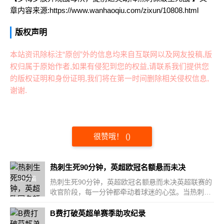
章内容来源:https://www.wanhaoqiu.com/zixun/10808.html
版权声明
本站资讯除标注“原创”外的信息均来自互联网以及网友投稿,版
权归属于原始作者,如果有侵犯到您的权益,请联系我们提供您
的版权证明和身份证明,我们将在第一时间删除相关侵权信息,
谢谢.
很赞哦！
(
)
热刺生死90分钟，英超欧冠名额悬而未决
上一篇
热刺生死90分钟，英超欧冠名额悬而未决英超联赛的
收官阶段，每一分钟都牵动着球迷的心弦。当热刺在
赛季末段迎...
B费打破英超单赛季助攻纪录