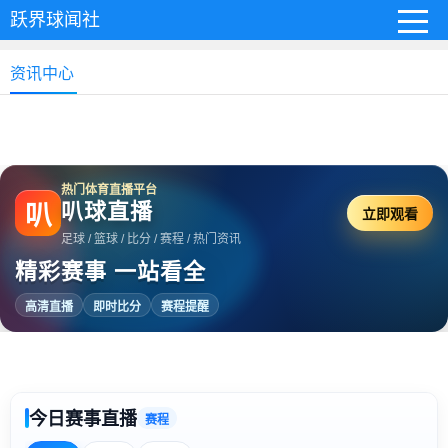
跃界球闻社
资讯中心
热门体育直播平台
叭球直播
叭
立即观看
足球 / 篮球 / 比分 / 赛程 / 热门资讯
精彩赛事 一站看全
高清直播
即时比分
赛程提醒