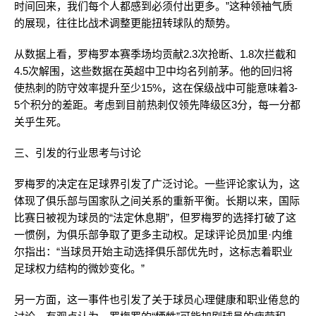
时间回来，我们每个人都感到必须付出更多。”这种领袖气质
的展现，往往比战术调整更能扭转球队的颓势。
从数据上看，罗梅罗本赛季场均贡献2.3次抢断、1.8次拦截和
4.5次解围，这些数据在英超中卫中均名列前茅。他的回归将
使热刺的防守效率提升至少15%，这在保级战中可能意味着3-
5个积分的差距。考虑到目前热刺仅领先降级区3分，每一分都
关乎生死。
三、引发的行业思考与讨论
罗梅罗的决定在足球界引发了广泛讨论。一些评论家认为，这
体现了俱乐部与国家队之间关系的重新平衡。长期以来，国际
比赛日被视为球员的“法定休息期”，但罗梅罗的选择打破了这
一惯例，为俱乐部争取了更多主动权。足球评论员加里·内维
尔指出：“当球员开始主动选择俱乐部优先时，这标志着职业
足球权力结构的微妙变化。”
另一方面，这一事件也引发了关于球员心理健康和职业倦怠的