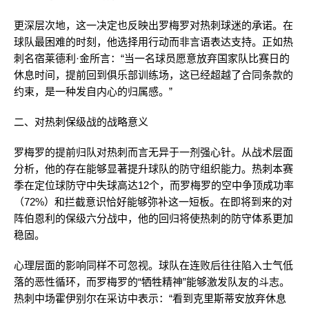
更深层次地，这一决定也反映出罗梅罗对热刺球迷的承诺。在
球队最困难的时刻，他选择用行动而非言语表达支持。正如热
刺名宿莱德利·金所言：“当一名球员愿意放弃国家队比赛日的
休息时间，提前回到俱乐部训练场，这已经超越了合同条款的
约束，是一种发自内心的归属感。”
二、对热刺保级战的战略意义
罗梅罗的提前归队对热刺而言无异于一剂强心针。从战术层面
分析，他的存在能够显著提升球队的防守组织能力。热刺本赛
季在定位球防守中失球高达12个，而罗梅罗的空中争顶成功率
（72%）和拦截意识恰好能够弥补这一短板。在即将到来的对
阵伯恩利的保级六分战中，他的回归将使热刺的防守体系更加
稳固。
心理层面的影响同样不可忽视。球队在连败后往往陷入士气低
落的恶性循环，而罗梅罗的“牺牲精神”能够激发队友的斗志。
热刺中场霍伊别尔在采访中表示：“看到克里斯蒂安放弃休息