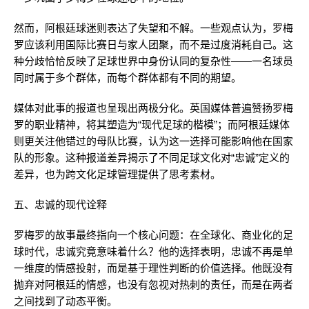
然而，阿根廷球迷则表达了失望和不解。一些观点认为，罗梅
罗应该利用国际比赛日与家人团聚，而不是过度消耗自己。这
种分歧恰恰反映了足球世界中身份认同的复杂性——一名球员
同时属于多个群体，而每个群体都有不同的期望。
媒体对此事的报道也呈现出两极分化。英国媒体普遍赞扬罗梅
罗的职业精神，将其塑造为“现代足球的楷模”；而阿根廷媒体
则更关注他错过的母队比赛，认为这一选择可能影响他在国家
队的形象。这种报道差异揭示了不同足球文化对“忠诚”定义的
差异，也为跨文化足球管理提供了思考素材。
五、忠诚的现代诠释
罗梅罗的故事最终指向一个核心问题：在全球化、商业化的足
球时代，忠诚究竟意味着什么？他的选择表明，忠诚不再是单
一维度的情感投射，而是基于理性判断的价值选择。他既没有
抛弃对阿根廷的情感，也没有忽视对热刺的责任，而是在两者
之间找到了动态平衡。