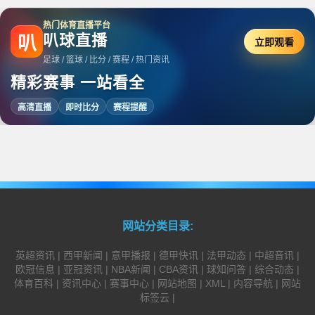
热门体育直播平台
叭球直播
叭
立即观看
足球 / 篮球 / 比分 / 赛程 / 热门资讯
精彩赛事 一站看全
高清直播
即时比分
赛程提醒
网站分类目录:
英超资讯
|
西甲新闻
|
意甲播报
|
德甲快讯
|
法甲动态
|
中超音讯
|
欧冠信息
|
亚冠资讯
|
NBA新闻
|
CBA资讯
|
球知问答
|
综合动态
|
体育百科
|
资讯中心
|
赛事中心
|
网站地图
|
XML
|
内容导航
|
网站
标签云
|