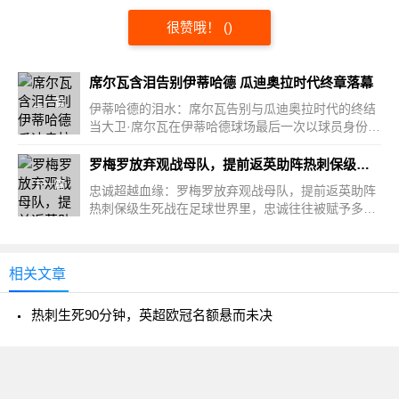
很赞哦！
(
)
席尔瓦含泪告别伊蒂哈德 瓜迪奥拉时代终章落幕
上一篇
伊蒂哈德的泪水：席尔瓦告别与瓜迪奥拉时代的终结
当大卫·席尔瓦在伊蒂哈德球场最后一次以球员身份向
球迷挥...
罗梅罗放弃观战母队，提前返英助阵热刺保级生死战
下一篇
忠诚超越血缘：罗梅罗放弃观战母队，提前返英助阵
热刺保级生死战在足球世界里，忠诚往往被赋予多重
含义——对母...
相关文章
热刺生死90分钟，英超欧冠名额悬而未决