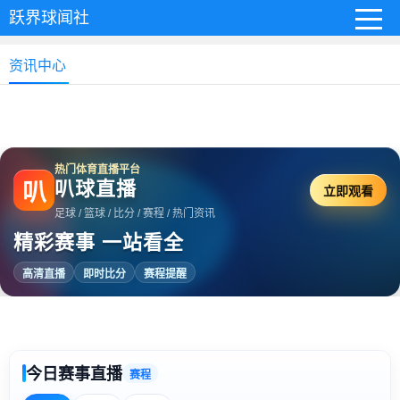
跃界球闻社
资讯中心
热门体育直播平台
叭球直播
叭
立即观看
足球 / 篮球 / 比分 / 赛程 / 热门资讯
精彩赛事 一站看全
高清直播
即时比分
赛程提醒