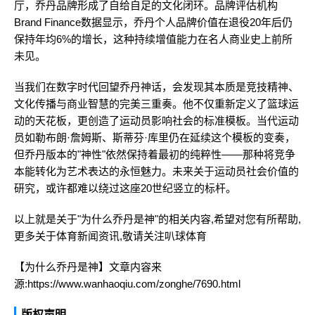
厅，乔丹品牌形成了自给自足的文化闭环。品牌评估机构
Brand Finance数据显示，乔丹个人品牌价值在退役20年后仍
保持年均6%的增长，这种持续增值能力在名人商业史上前所
未见。
当我们在数字时代回望乔丹神话，会发现其本质是竞技精神、
文化传播与商业智慧的完美三重奏。他不仅重新定义了篮球运
动的天花板，更创造了运动员影响社会的标准模板。当代运动
员如勒布朗·詹姆斯、斯蒂芬·库里仍在延续这个模板的变奏，
但乔丹版本的"神性"依然保持着最初的纯粹性——那种将竞争
本能转化为艺术表达的永恒魅力。未来关于运动员社会价值的
研究，或许都难以绕过这座20世纪竖立的标杆。
以上就是关于"为什么乔丹是神"的相关内容,希望对您有所帮助,
更多关于体育新闻资讯,敬请关注
叭球体育
【为什么乔丹是神】文章内容来
源:https://www.wanhaoqiu.com/zonghe/7690.html
版权声明