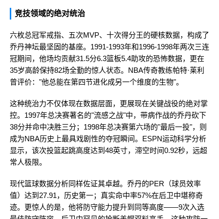
竞技领域的绝对统治
六枚总冠军戒指、五次MVP、十次得分王的硬核数据，构成了
乔丹神坛最坚固的基座。1991-1993年和1996-1998年两次三连
冠期间，他场均贡献31.5分6.3篮板5.4助攻的恐怖数据，更在
35岁高龄保持82场全勤的惊人状态。NBA传奇教练帕特·莱利
曾评价："他总能在第四节进化成另一个维度的生物"。
这种统治力不仅体现在数据层面，更展现在关键战役的绝对掌
控。1997年总决赛著名的"流感之战"中，带病作战的乔丹砍下
38分并命中决胜三分；1998年总决赛第六场的"最后一投"，则
成为NBA历史上最具戏剧性的夺冠瞬间。ESPN运动科学分析
显示，该次投篮起跳高度达到48英寸，滞空时间0.92秒，远超
常人极限。
现代篮球数据分析同样佐证其卓越。乔丹的PER（球员效率
值）达到27.91，历史第一；真实命中率57%在后卫中堪称奇
迹。更惊人的是，他将防守能力提升到同等高度——9次入选
最佳防守阵容，后卫中罕见的抢断盖帽双料高手。这种攻防一