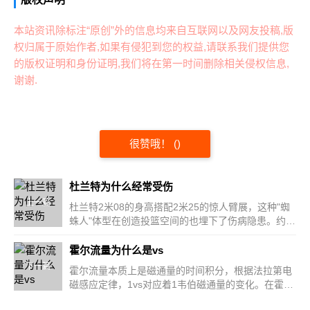
本站资讯除标注“原创”外的信息均来自互联网以及网友投稿,版
权归属于原始作者,如果有侵犯到您的权益,请联系我们提供您
的版权证明和身份证明,我们将在第一时间删除相关侵权信息,
谢谢.
很赞哦！
(
)
杜兰特为什么经常受伤
上一篇
杜兰特2米08的身高搭配2米25的惊人臂展，这种"蜘
蛛人"体型在创造投篮空间的也埋下了伤病隐患。约翰
·霍普金...
霍尔流量为什么是vs
下一篇
霍尔流量本质上是磁通量的时间积分，根据法拉第电
磁感应定律，1vs对应着1韦伯磁通量的变化。在霍尔
传感器中，当载...