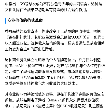
中指出："23号球衣成为不同肤色青少年的共同语言，这种跨
文化认同在冷战结束初期具有特殊的社会黏合作用。
商业价值的范式革命
乔丹品牌的商业奇迹，彻底改变了运动员的创收模式。根据
《福布斯》统计，其职业生涯薪金总额仅9000万美元，但代言
收入超过17亿。这种收入结构的倒挂，标志着运动员从雇佣劳
工转变为自主IP的历史性跨越。
这种商业魔法建立在精准的个人品牌定位上。乔丹团队创造
的"Rare Air"（稀薄空气）概念，将产品稀缺性与个人传奇性绑
定，催生了现代运动鞋限量发售模式。市场营销专家菲利普·
科特勒在《营销革命3.0》中专门分析："AJ的饥饿营销策略，
本质是将体育精神物化为可收藏的信仰载体"。
其商业影响力持续增值的奥秘，更在于构建了完整的价值生态
系统。从球鞋到电子游戏（NBA 2K系列永久保留其数值模
板），从纪录片（《最后之舞》创ESPN收视纪录）到主题餐