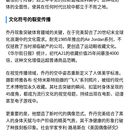
体的全面性，使其在任何时代比较中都立于不败之地。
文化符号的裂变传播
乔丹现象突破体育疆域的关键，在于完美契合了20世纪末全球
化浪潮中的文化需求。耐克1985年推出的Air Jordan系列，不
仅拯救了当时濒临破产的公司，更创造了运动鞋收藏文化。
《华尔街日报》统计，初代AJ1的收藏价值25年间暴涨4000
倍，这种文化增值远超普通商品范畴。
在视觉传播领域，乔丹的空中姿态重新定义了人体美学标准。
摄影师雅各布·伦特米斯特拍摄的"飞人"系列照片，被纽约现代
艺术博物馆永久收藏。其吐舌突破的瞬间、扣篮时身体呈现的
45度角，都成为流行文化的视觉母题，持续出现在电影、动漫
甚至电子游戏中。
更重要的是，他塑造了新时代的偶像范式。乔丹完美结合了黑
人的身体天赋与中产阶级的精英气质，其干净健康的形象打破
了种族刻板印象。社会学家亨利·路易斯在《美国偶像研究》