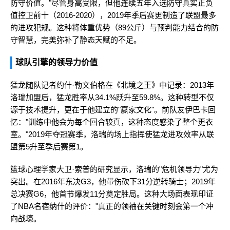
防守价值。"尽管身高受限，但他连续五年入选防守真实正负
值控卫前十（2016-2020），2019年季后赛更制造了联盟最多
的进攻犯规。这种将体重优势（89公斤）与预判能力结合的防
守智慧，完美弥补了静态天赋的不足。
球队引擎的领导力价值
猛龙随队记者约什·勒文伯格在《北境之王》中记录：2013年
洛瑞加盟后，猛龙胜率从34.1%跃升至59.8%。这种转型不仅
源于技术提升，更在于他建立的"赢家文化"。前队友伊巴卡回
忆："训练中他会为每个回合较真，这种态度感染了整个更衣
室。"2019年夺冠赛季，洛瑞的场上指挥使猛龙进攻效率从联
盟第5升至季后赛第1。
篮球心理学家大卫·索普的研究显示，洛瑞的"危机领导力"尤为
突出。在2016年东决G3，他带伤砍下31分逆转骑士；2019年
总决赛G6，他首节爆发11分奠定胜局。这种大场面表现印证
了NBA名宿纳什的评价："真正的领袖在关键时刻会第一个冲
向战壕。