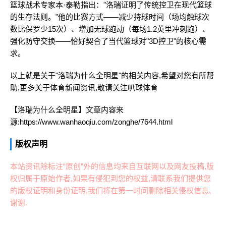
篮球战术专家本·泰勒指出："洛瑞证明了传统控卫在现代篮球
的生存法则。"他的比赛方式——减少持球时间（场均触球次
数比保罗少15次）、增加无球跑动（每场1.2英里冲刺跑）、
强化防守交换——恰好契合了当代篮球对"3D控卫"的核心需
求。
以上就是关于"洛瑞为什么全明星"的相关内容,希望对您有所帮
助,更多关于体育新闻资讯,敬请关注
叭球体育
【洛瑞为什么全明星】文章内容来
源:https://www.wanhaoqiu.com/zonghe/7644.html
版权声明
本站资讯除标注“原创”外的信息均来自互联网以及网友投稿,版
权归属于原始作者,如果有侵犯到您的权益,请联系我们提供您
的版权证明和身份证明,我们将在第一时间删除相关侵权信息,
谢谢.