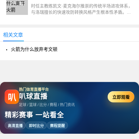
下一篇
时任主教练凯文·麦克海尔推崇的传统半场进攻体系，
与洛瑞擅长的快速攻防转换风格产生根本性矛盾。
2011-12赛...
相关文章
火箭为什么放弃考文顿
热门体育直播平台
叭球直播
叭
立即观看
足球 / 篮球 / 比分 / 赛程 / 热门资讯
精彩赛事 一站看全
高清直播
即时比分
赛程提醒