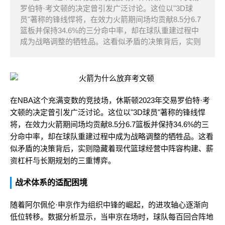
罗伯特·考文顿的决定曾引发广泛讨论。这位以"3D球
员"著称的锋线悍将，在效力火箭期间场均贡献8.5分6.7
篮板并保持34.6%的三分命中率，却在球队重建过程中
成为战略调整的牺牲品。这看似矛盾的决策背后，实则
在NBA这个充满变数的竞技场，休斯顿2023年交易罗伯特·考
文顿的决定曾引发广泛讨论。这位以"3D球员"著称的锋线悍
将，在效力火箭期间场均贡献8.5分6.7篮板并保持34.6%的三
分命中率，却在球队重建过程中成为战略调整的牺牲品。这看
似矛盾的决策背后，实则隐藏着现代篮球经营中阵容构建、薪
资杠杆与长期规划的三重博弈。
战术体系的适配困境
随着阿尔佩伦·申京作为组织中锋的崛起，的进攻轴心逐渐向
低位转移。数据分析显示，当申京在场时，球队每百回合阵地