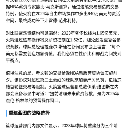
据NBA薪资专家鲍比·马克斯测算，通过这笔交易创造的交易
特例，使火箭在2024年自由市场操作中多出940万美元的灵活
空间，最终成功签下弗雷德·范弗利特。
对比联盟薪资结构可见端倪：2023年奢侈税线为1.65亿美元，
火箭通过这笔操作将总薪资控制在1.52亿，避免触发重复奢侈
税条款。球队总经理拉斐尔·斯通在新闻发布会上坦言："每个
美元都需要创造超额价值，我们必须在性价比和即战力间找到
平衡点。
值得注意的是，考文顿的交易恰逢NBA新版劳资协议实施前
夕。该协议对超过第二土豪线的球队施加更严厉惩罚，包括冻
结首轮签交易等限制。火箭篮球运营副总裁伊莱·维图斯在内
部会议备忘录中写道："提前清理未来薪资包袱，是为2025年
杰伦·格林续约预留操作窗口。
重建蓝图的战略选择
篮球运营部门内部文件显示，2023年球队将重建分为三个阶