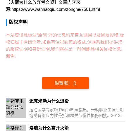
【火箭为什么放弃考文顿】文章内容来
源:https://www.wanhaoqiu.com/zonghe/7501.html
版权声明
本站资讯除标注“原创”外的信息均来自互联网以及网友投稿,版
权归属于原始作者,如果有侵犯到您的权益,请联系我们提供您
的版权证明和身份证明,我们将在第一时间删除相关侵权信息,
谢谢.
很赞哦！
(
)
迈克米勒为什么退役
上一篇
运动医学专家Dr.RajpalBrar指出，米勒职业生涯后期
饱受背部应力性骨折和踝关节慢性损伤困扰。2013-
14赛季他在...
洛瑞为什么离开火箭