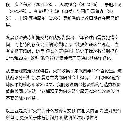
段：资产积累（2021-23）、天赋整合（2023-25）、争冠冲刺
（2025-后）。考文顿的年龄（33岁）与阿门·汤普森（20
岁）、卡姆·惠特摩尔（19岁）等新秀的培养周期存在明显断
层。
发展联盟教练组提交的评估报告指出："年轻球员需要犯错空
间，而老将的存在会压缩试错机会。"数据佐证这个观点：当
考文顿下场时，塔里·伊森的篮板率和防守干扰次数分别提升
17%和23%。这种"鲶鱼效应"促使管理层决心彻底年轻化。
从更宏观的建队逻辑看，火箭收集了未来四年11个首轮签。球
队战略分析师凯尔·曼恩在内部研讨会上强调："现代NBA冠军
球队平均核心年龄26.3岁，我们必须确保薪资结构与选秀权价
值曲线同步波动。"这解释了为何火箭宁愿要2024年次轮签也
不要即战力老将。
以上就是关于"火箭为什么放弃考文顿"的相关内容,希望对您有
所帮助,更多关于体育新闻资讯,敬请关注
叭球体育