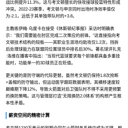
战比例提升11.3%，这与考文顿擅长的快攻接球投篮特性形成
冲突。2022-23赛季，考文顿与申京同时出场时净效率值仅
为-2.1，远低于其单独带队时的+3.8。
主教练伊梅·乌度卡在接受《休斯顿纪事报》采访时明确表
示："我们需要能在肘区完成二次策应的前锋。"这直接指向考
文顿技术结构的短板——其职业生涯场均助攻仅1.2次，挡拆
后处理球能力在联盟同位置球员中排名后30%。著名球评扎克
·洛维在播客中指出："当现代篮球要求每个前锋都具备多重技
能时，功能单一的3D球员正在贬值。
更关键的是防守端的代际更替。虽然考文顿仍保持1.8次抢断
+盖帽的防守输出，但运动医学跟踪数据表明，其横移速度较
巅峰期下降12%，导致火箭面对后卫强队时不得不采用更频繁
的换防策略。这与管理层打造"无限换防2.0体系"的构想产生根
本性矛盾。
薪资空间的精密计算
考文顿1230万美元的到期合同在火箭财务系统中成为关键。根