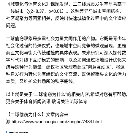
《城镇化与体育文化》课题发现，二三线城市发生率显著高于
一线城市（χ2=8.37，p<0.01）。这种差异与城市空间结构、
社区凝聚力等因素相关，反映出快速城镇化过程中的文化适应
问题。
二球偷窃现象是多重社会力量共同作用的产物。它既是青少年
社会化过程的特殊仪式，也是城市空间竞争的微观呈现，更是
商业文化与街头传统碰撞的具体表现。未来研究可深入探讨数
字时代对线下互动模式的影响，以及如何通过场地设计优化来
疏导这种行为能量。建议社区管理者建立"创意互动区"，将这
种自发行为转化为有组织的文化交流，既保留街头文化的活力
本质，又维护公共场所的秩序底线。
以上就是关于"二球偷窃为什么"的相关内容,希望对您有所帮助,
更多关于体育新闻资讯,敬请关注
叭球体育
【二球偷窃为什么】文章内容来
源:https://www.wanhaoqiu.com/zonghe/7484.html