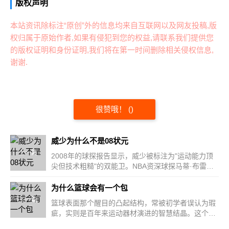
版权声明
本站资讯除标注“原创”外的信息均来自互联网以及网友投稿,版
权归属于原始作者,如果有侵犯到您的权益,请联系我们提供您
的版权证明和身份证明,我们将在第一时间删除相关侵权信息,
谢谢.
很赞哦！
(
)
威少为什么不是08状元
上一篇
2008年的球探报告显示，威少被标注为"运动能力顶
尖但技术粗糙"的双能卫。NBA资深球探马蒂·布雷克
曾公开表...
为什么篮球会有一个包
下一篇
篮球表面那个醒目的凸起结构，常被初学者误认为瑕
疵，实则是百年来运动器材演进的智慧结晶。这个直
径约3厘米的...