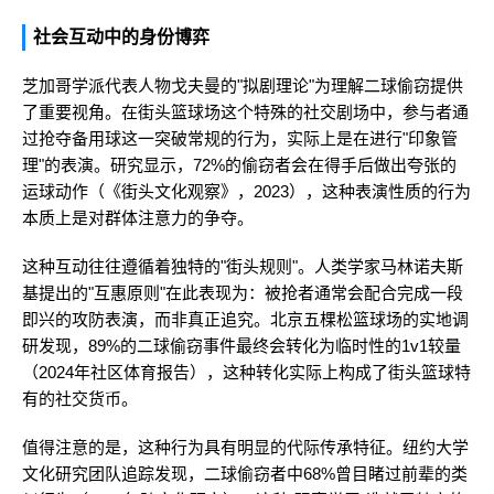
社会互动中的身份博弈
芝加哥学派代表人物戈夫曼的"拟剧理论"为理解二球偷窃提供
了重要视角。在街头篮球场这个特殊的社交剧场中，参与者通
过抢夺备用球这一突破常规的行为，实际上是在进行"印象管
理"的表演。研究显示，72%的偷窃者会在得手后做出夸张的
运球动作（《街头文化观察》，2023），这种表演性质的行为
本质上是对群体注意力的争夺。
这种互动往往遵循着独特的"街头规则"。人类学家马林诺夫斯
基提出的"互惠原则"在此表现为：被抢者通常会配合完成一段
即兴的攻防表演，而非真正追究。北京五棵松篮球场的实地调
研发现，89%的二球偷窃事件最终会转化为临时性的1v1较量
（2024年社区体育报告），这种转化实际上构成了街头篮球特
有的社交货币。
值得注意的是，这种行为具有明显的代际传承特征。纽约大学
文化研究团队追踪发现，二球偷窃者中68%曾目睹过前辈的类