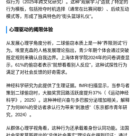
似行为（2025年跨文化研究）。这种"观察学习"造就了特定的
行为模板，包括抢夺时机选择（通常在比赛间歇）、后续互动
模式等，形成了独具特色的"街头篮球礼仪"。
心理驱动的阈限体验
从发展心理学角度分析，二球偷窃本质上是一种"界限测试"行
为。埃里克森的人格发展理论指出，青少年期个体会通过突破
既定规则来确认自我边界。上海体育学院2024年的问卷调查显
示，61%的偷窃者表示"就想看看别人反应"，这种试探性行为
满足了对社会反馈的好奇需求。
神经科学研究为此提供了生理证据。fMRI扫描显示，当参与者
策划二球偷窃时，大脑奖赏回路活跃度提升37%（《运动神经
科学》，2025）。这种神经兴奋与多巴胺分泌增加相关，解释
了为何86%的受访者承认行为带来"刺激感"（东京都市青年研
究，2024）。
从群体心理学视角看，这种行为还承载着身份认同功能。法国
社会学家莫斯提出的"总体社会事实"理论在此得到印证：通过