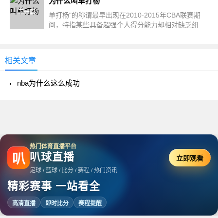
为什么叫单打杨
下一篇
单打杨"的称谓最早出现在2010-2015年CBA联赛期
间，特指某些具备超强个人得分能力却相对缺乏组织
意识的后卫球...
相关文章
nba为什么这么成功
热门体育直播平台
叭球直播
叭
立即观看
足球 / 篮球 / 比分 / 赛程 / 热门资讯
精彩赛事 一站看全
高清直播
即时比分
赛程提醒