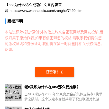
【nba为什么这么成功】文章内容来
源:https://www.wanhaoqiu.com/zonghe/7420.html
版权声明
本站资讯除标注“原创”外的信息均来自互联网以及网友投稿,版
权归属于原始作者,如果有侵犯到您的权益,请联系我们提供您
的版权证明和身份证明,我们将在第一时间删除相关侵权信息,
谢谢.
很赞哦！
(
)
老k教练为什么在nba那么受推崇？
上一篇
当NBA球队在2008年北京奥运会前集体支持老K执掌
梦之队时，这个决定本身就揭示了职业联盟对其战略
思维的认可。...