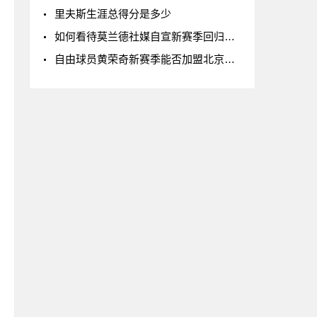
里夫斯生涯总得分是多少
如何看待莫兰德社媒自宣新赛季回归辽宁男篮
自由球员黄荣奇新赛季能否加盟北京男篮?