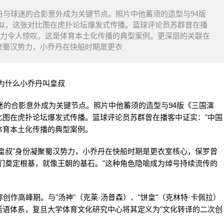
乔丹与球迷的合影意外成为关键节点。照片中他蓄须的造型与94版
似，这张对比图在虎扑论坛爆发式传播。篮球评论员苏群曾在播
能力令人惊叹，这是体育本土化传播的典型案例。更深层的关联在
聚蜀汉势力，小乔丹在快船时期是更衣
球迷的合影意外成为关键节点。照片中他蓄须的造型与94版《三国演
比图在虎扑论坛爆发式传播。篮球评论员苏群曾在播客中证实："中国
体育本土化传播的典型案例。
皇叔"身份凝聚蜀汉势力，小乔丹在快船时期是更衣室核心，保罗曾
们奠定根基，就像王朝的基石。"这种角色隐喻成为绰号持续流传的
创作高峰期。与"汤神"（克莱·汤普森）、"饼皇"（克林特·卡佩拉）
话语体系，复旦大学体育文化研究中心将其定义为"文化转译的二次创