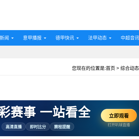
新闻
意甲播报
德甲快讯
法甲动态
中超音
您现在的位置是:
首页
>
综合动态
彩赛事 一站看全
立即观看
打开叭球直播
高清直播
即时比分
赛程提醒