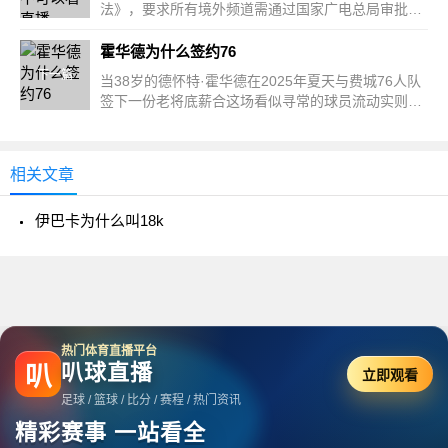
法》，要求所有境外频道需通过国家广电总局审批方
可落地。SkyN...
霍华德为什么签约76
下一篇
当38岁的德怀特·霍华德在2025年夏天与费城76人队
签下一份老将底薪合这场看似寻常的球员流动实则暗
藏玄机。...
相关文章
伊巴卡为什么叫18k
热门体育直播平台
叭球直播
叭
立即观看
足球 / 篮球 / 比分 / 赛程 / 热门资讯
精彩赛事 一站看全