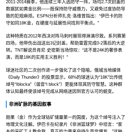
2011-2014赛季，他连续三年入选防守一阵，场均2.7次封盖的
数据犹如黄金比例——既保持防守威慑力，又避免过度协防导
致的犯规麻烦。ESPN分析师扎克·洛维曾指出：“伊巴卡的防
守如同18K金，在硬度与延展性间找到平衡点。”
这种特质在2012年西决对阵马刺时展现得淋漓尽致。系列赛第
四场，他带伤出战送出3记封盖，帮助雷霆完成0-2落后的大逆
转。TNT解说员肯尼·史密斯当场惊叹：“这不是24K的奢侈表
演，而是18K的实用主义胜利！”
球迷社区的二次创作进一步强化了这个隐喻。俄城当地媒体
《Daily Thunder》的投票显示，68%的球迷认为“18K”比传统
绰号“Iblocka”（谐音“I block”）更能体现其防守智慧。这种群
体认知最终使该绰号完成从网络迷因到官方认可的蜕变。
非洲矿脉的基因叙事
刚果（金）作为全球钴矿储量第一的国度，为这个绰号注入了
地理文化注解。伊巴卡在纪录片《非洲篮球梦》中坦言：“家
乡的采矿工人教会我，真正的力量来自持久而非爆发。”这种