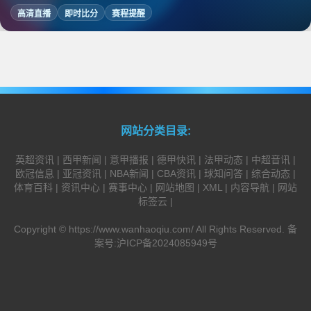
高清直播
即时比分
赛程提醒
网站分类目录:
英超资讯
|
西甲新闻
|
意甲播报
|
德甲快讯
|
法甲动态
|
中超音讯
|
欧冠信息
|
亚冠资讯
|
NBA新闻
|
CBA资讯
|
球知问答
|
综合动态
|
体育百科
|
资讯中心
|
赛事中心
|
网站地图
|
XML
|
内容导航
|
网站
标签云
|
Copyright ©
https://www.wanhaoqiu.com/
All Rights Reserved. 备
案号:
沪ICP备2024085949号