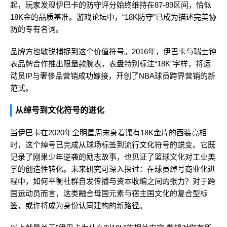
起，玩家发现伊巴卡的防守评分始终维持在87-89区间，恰似
18K金的品质基准。游戏论坛中，“18K防守”已成为描述完美协
防的专有名词。
品牌方也敏锐捕捉到这个价值符号。2016年，伊巴卡与瑞士钟
表品牌合作推出限量款腕表，表盘特别标注“18K”字样，将运
动员IP与奢侈品营销成功嫁接，开创了NBA球员跨界营销的新
范式。
从绰号到文化符号的进化
当伊巴卡在2020年全明星周末身着镶有18K金片的西装亮相
时，这个绰号已完成从球场标签到流行文化符号的蜕变。它既
记录了刚果少年逆袭的励志故事，也见证了篮球文化对工业美
学的创造性转化。未来研究可深入探讨：在球员绰号商业化进
程中，如何平衡社群自发传播与资本收编之间的张力？对于跨
国运动员而言，这类融合母国元素与宿主国文化的复合型标
签，或许将成为身份认同建构的新路径。