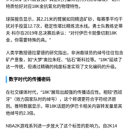
特质恰好对应18K金抗氧化的物理特性。
球探报告显示，其2.21米的臂展如同精选矿砂，每赛季平均干
扰对手投篮12.7次，稳定性堪比精炼流水线。勇士队教练史蒂
夫·科尔在2019年总决赛后承认：“对付伊巴卡就像切割18K
金，你需要特殊的具。”
人类学教授德拉蒙德的研究指出，非洲裔球员的绰号往往包含
矿产意象，如“大梦”奥拉朱旺、“钻石”斯科拉等。“18K”延续了
这一传统，但通过精确的纯度标准实现了文化编码的升级。
数字时代的传播密码
在社交媒体时代，“18K”展现出超强的传播适应性。相较“西班
牙”（效力国家队时的绰号），这个称谓更符合字符经济原
则。推特数据显示，带18K话题的伊巴卡相关内容转发量是其
他绰号的2.3倍。
NBA2K游戏系列进一步放大了这个标签的影响力。自2K14