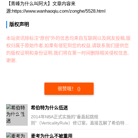
【青峰为什么叫阿大】文章内容来
源:https://www.wanhaoqiu.com/zonghe/5528.html
版权声明
本站资讯除标注“原创”外的信息均来自互联网以及网友投稿,版
权归属于原始作者,如果有侵犯到您的权益,请联系我们提供您
的版权证明和身份证明,我们将在第一时间删除相关侵权信息,
谢谢.
很赞哦！
(
)
希伯特为什么低迷
上一篇
2014年NBA正式实施的"垂直起跳规
则"（VerticalityRule）修订案，直接瓦解了希伯特的
防守体系。这项被媒体称为"...
麦考为什么不被重用