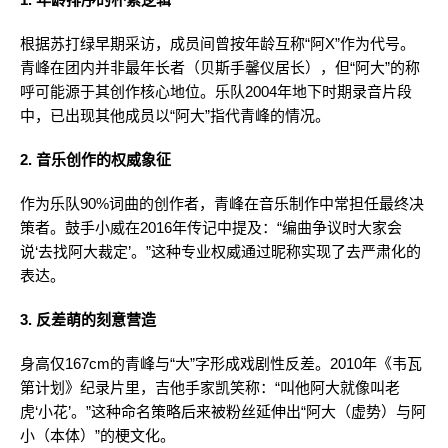
根据苏打绿早期采访，成员间曾按年龄互称“阿X”作为代号。
青峰在团内并非最年长者（贝斯手馨仪居长），但“阿大”的称
呼可能源于其创作核心地位。乐队2004年地下时期录音片段
中，已出现其他成员以“阿大”指代青峰的情况。
2. 音乐创作的权威象征
作为乐队90%词曲的创作者，青峰在音乐制作中常担任最终决
策者。鼓手小威在2016年传记中提及：“编曲争议时大家会
说‘去找阿大裁定’。”这种专业权威通过昵称实现了去严肃化的
表达。
3. 反差萌的刻意营造
身高仅167cm的青峰与“大”字形成戏剧性反差。2010年《韦瓦
第计划》纪录片里，吉他手家凯笑称：“叫他阿大就像叫老
虎‘小花’。”这种命名策略后来被粉丝延伸出“阿大（虚势）与阿
小（本体）”的梗文化。