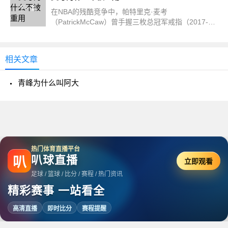
下一篇
在NBA的残酷竞争中，帕特里克·麦考
（PatrickMcCaw）曾手握三枚总冠军戒指（2017-
2018勇士、2019猛龙），却始终未能获得...
相关文章
青峰为什么叫阿大
热门体育直播平台
叭球直播
叭
立即观看
足球 / 篮球 / 比分 / 赛程 / 热门资讯
精彩赛事 一站看全
高清直播
即时比分
赛程提醒