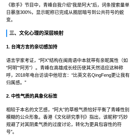
《歌手》节目中，青峰自我介绍“我是阿大”后，词条搜索量单
日暴涨300%，显示昵称已完成从圈层暗号到公共符号的蜕
变。
三、文化心理的深层映射
1. 台湾方言的亲切感加持
语言学家考证，“阿X”结构在闽南语中本就带有亲昵属性（如
“阿明”“阿芳”）。青峰在高雄成长经历使其天然适应这种称
呼，2018年电台访谈中他坦言：“比英文名QingFeng更让我有
归属感。”
2. 中性气质的具象化标签
相较于本名的文艺感，“阿大”的草根气质恰好平衡了青峰性别
模糊的公众形象。香港《文化研究季刊》指出，该昵称“巧妙
规避了对其阴柔气质的过度讨论，转化为更具包容性的符
号”。