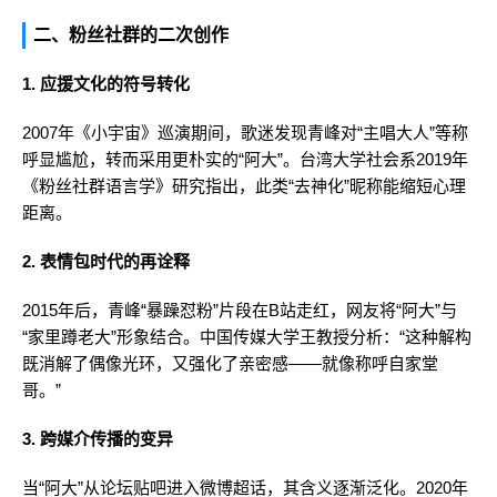
二、粉丝社群的二次创作
1. 应援文化的符号转化
2007年《小宇宙》巡演期间，歌迷发现青峰对“主唱大人”等称
呼显尴尬，转而采用更朴实的“阿大”。台湾大学社会系2019年
《粉丝社群语言学》研究指出，此类“去神化”昵称能缩短心理
距离。
2. 表情包时代的再诠释
2015年后，青峰“暴躁怼粉”片段在B站走红，网友将“阿大”与
“家里蹲老大”形象结合。中国传媒大学王教授分析：“这种解构
既消解了偶像光环，又强化了亲密感——就像称呼自家堂
哥。”
3. 跨媒介传播的变异
当“阿大”从论坛贴吧进入微博超话，其含义逐渐泛化。2020年