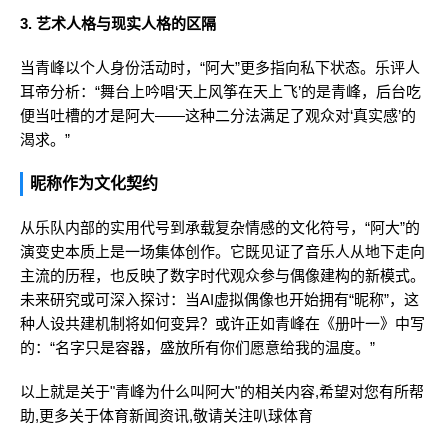
3. 艺术人格与现实人格的区隔
当青峰以个人身份活动时，“阿大”更多指向私下状态。乐评人
耳帝分析：“舞台上吟唱‘天上风筝在天上飞’的是青峰，后台吃
便当吐槽的才是阿大——这种二分法满足了观众对‘真实感’的
渴求。”
昵称作为文化契约
从乐队内部的实用代号到承载复杂情感的文化符号，“阿大”的
演变史本质上是一场集体创作。它既见证了音乐人从地下走向
主流的历程，也反映了数字时代观众参与偶像建构的新模式。
未来研究或可深入探讨：当AI虚拟偶像也开始拥有“昵称”，这
种人设共建机制将如何变异？或许正如青峰在《册叶一》中写
的：“名字只是容器，盛放所有你们愿意给我的温度。”
以上就是关于"青峰为什么叫阿大"的相关内容,希望对您有所帮
助,更多关于体育新闻资讯,敬请关注
叭球体育