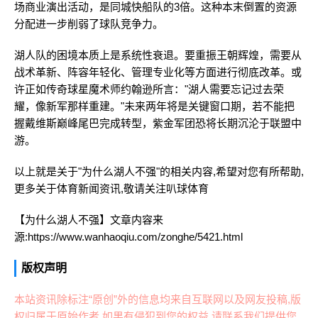
场商业演出活动，是同城快船队的3倍。这种本末倒置的资源
分配进一步削弱了球队竞争力。
湖人队的困境本质上是系统性衰退。要重振王朝辉煌，需要从
战术革新、阵容年轻化、管理专业化等方面进行彻底改革。或
许正如传奇球星魔术师约翰逊所言："湖人需要忘记过去荣
耀，像新军那样重建。"未来两年将是关键窗口期，若不能把
握戴维斯巅峰尾巴完成转型，紫金军团恐将长期沉沦于联盟中
游。
以上就是关于"为什么湖人不强"的相关内容,希望对您有所帮助,
更多关于体育新闻资讯,敬请关注
叭球体育
【为什么湖人不强】文章内容来
源:https://www.wanhaoqiu.com/zonghe/5421.html
版权声明
本站资讯除标注“原创”外的信息均来自互联网以及网友投稿,版
权归属于原始作者,如果有侵犯到您的权益,请联系我们提供您