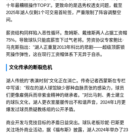
十年最糟糕操作TOP3"。更致命的是选秀权透支问题，截至
2025年湖人仅剩1个可交易首轮签，严重限制了阵容调整空
间。
薪资结构同样陷入恶性循环。詹姆斯、戴维斯两人占据工资帽
75%，导致球队只能底薪签下过气老将。劳资协议专家鲍比·
马克斯指出："湖人正重复2013年科比的悲剧——超级顶薪锁
死操作弹性，这在现行工资帽体系下无异于自杀。
文化传承的断裂危机
湖人传统的"表演时刻"文化正在消亡。传奇记者西蒙斯在专栏
中写道："现在的湖人球馆缺少那种血脉贲张的感染力，球员
们更像雇佣兵而非紫金精神的继承者。"对比马刺、勇士建立
的球队文化，湖人更衣室屡屡传出不和谐声音，2024年1月更
爆发过球员质疑教练组的公开矛盾。
商业开发与竞技目标的矛盾日益突出。球队老板珍妮·巴斯更
关注场外商业活动，据《福布斯》披露，湖人2024年举办了23