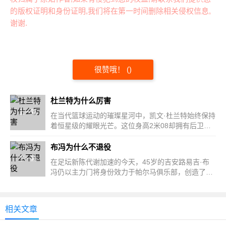
的版权证明和身份证明,我们将在第一时间删除相关侵权信息,
谢谢.
很赞哦！
(
)
杜兰特为什么厉害
上一篇
在当代篮球运动的璀璨星河中，凯文·杜兰特始终保持
着恒星级的耀眼光芒。这位身高2米08却拥有后卫技
术的"划...
布冯为什么不退役
下一篇
在足坛新陈代谢加速的今天，45岁的吉安路易吉·布
冯仍以主力门将身份效力于帕尔马俱乐部，创造了欧
洲五大联赛最...
相关文章