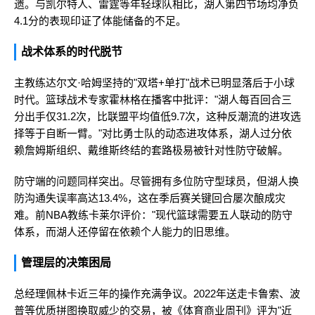
遗。与凯尔特人、雷霆等年轻球队相比，湖人第四节场均净负
4.1分的表现印证了体能储备的不足。
战术体系的时代脱节
主教练达尔文·哈姆坚持的"双塔+单打"战术已明显落后于小球
时代。篮球战术专家霍林格在播客中批评："湖人每百回合三
分出手仅31.2次，比联盟平均值低9.7次，这种反潮流的进攻选
择等于自断一臂。"对比勇士队的动态进攻体系，湖人过分依
赖詹姆斯组织、戴维斯终结的套路极易被针对性防守破解。
防守端的问题同样突出。尽管拥有多位防守型球员，但湖人换
防沟通失误率高达13.4%，这在季后赛关键回合屡次酿成灾
难。前NBA教练卡莱尔评价："现代篮球需要五人联动的防守
体系，而湖人还停留在依赖个人能力的旧思维。
管理层的决策困局
总经理佩林卡近三年的操作充满争议。2022年送走卡鲁索、波
普等优质拼图换取威少的交易，被《体育商业周刊》评为"近