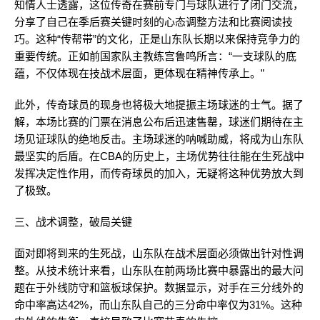
知情人士透露，这位传奇在赛前专门与球队进行了闭门交流，
分享了自己在季后赛关键时刻的心态调整方法和比赛阅读技
巧。这种“传帮带”的文化，正是山东队长期以来保持竞争力的
重要传统。正如前国家队主教练宫鲁鸣所言：“一支球队的底
蕴，不仅体现在技战术层面，更体现在精神传承上。”
此外，传奇球员的现身也将极大地提振主场球迷的士气。据了
解，本场比赛的门票在消息公布后迅速售罄，球迷们期待在主
场见证球队的绝地反击。主场球迷的呐喊助威，将成为山东队
最坚实的后盾。在CBA的历史上，主场优势往往能在生死战中
发挥决定性作用，而传奇球员的加入，无疑将这种优势放大到
了极致。
三、战术调整，破局关键
面对即将到来的生死战，山东队在战术层面必须做出针对性调
整。从技术统计来看，山东队在前两场比赛中暴露出的最大问
题在于外线防守和篮板球保护。数据显示，对手在三分线外的
命中率高达42%，而山东队自己的三分命中率仅为31%。这种