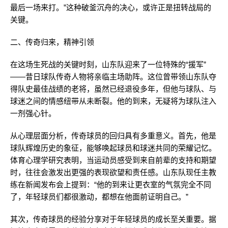
最后一场来打。”这种破釜沉舟的决心，或许正是扭转战局的
关键。
二、传奇归来，精神引领
在这场生死战的关键时刻，山东队迎来了一位特殊的“援军”
——昔日球队传奇人物将亲临主场助阵。这位曾带领山东队夺
得队史最佳战绩的老将，虽然已经退役多年，但他与球队、与
球迷之间的情感纽带从未断裂。他的到来，无疑将为球队注入
一剂强心针。
从心理层面分析，传奇球员的回归具有多重意义。首先，他是
球队辉煌历史的象征，能够唤起球员和球迷共同的荣耀记忆。
体育心理学研究表明，当运动员感受到来自前辈的支持和期望
时，往往会激发出更强的表现欲望和责任感。山东队现任主教
练在新闻发布会上提到：“他的到来让更衣室的气氛完全不同
了，年轻球员们都很激动，都想在他面前证明自己。”
其次，传奇球员的经验分享对于年轻球员的成长至关重要。据