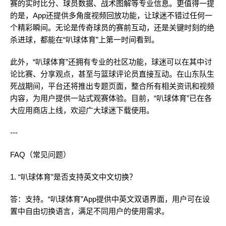
赛的实时比分、球员数据、战术图解等专业信息。更值得一提
的是，App还提供多角度视频回放功能，让球迷不错过任何一
个精彩瞬间。无论是传奇球员的赛前互动，还是关键时刻的绝
杀进球，都能在“叭球体育”上第一时间看到。
此外，“叭球体育”还拥有专业的社区功能，球迷可以在其中讨
论比赛、分享观点，甚至与篮球评论员直接互动。在山东队生
死战期间，平台还将推出专题页面，整合所有相关资讯和视频
内容，为用户提供一站式观赛体验。目前，“叭球体育”已在各
大应用商店上线，欢迎广大球迷下载使用。
---
FAQ（常见问题）
1. “叭球体育”是否支持英文中文切换？
答：支持。“叭球体育”App提供中英文双语界面，用户可在设
置中自由切换语言，满足不同用户的使用需求。