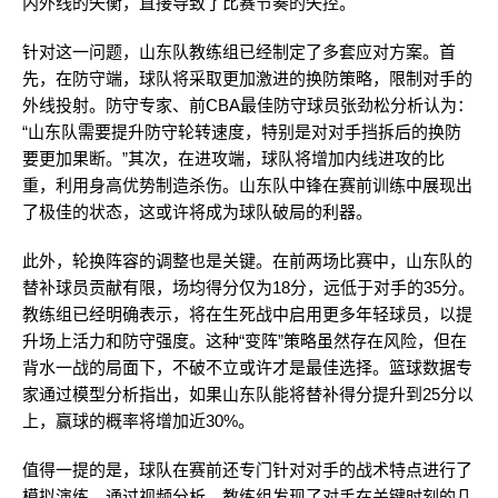
内外线的失衡，直接导致了比赛节奏的失控。
针对这一问题，山东队教练组已经制定了多套应对方案。首
先，在防守端，球队将采取更加激进的换防策略，限制对手的
外线投射。防守专家、前CBA最佳防守球员张劲松分析认为：
“山东队需要提升防守轮转速度，特别是对对手挡拆后的换防
要更加果断。”其次，在进攻端，球队将增加内线进攻的比
重，利用身高优势制造杀伤。山东队中锋在赛前训练中展现出
了极佳的状态，这或许将成为球队破局的利器。
此外，轮换阵容的调整也是关键。在前两场比赛中，山东队的
替补球员贡献有限，场均得分仅为18分，远低于对手的35分。
教练组已经明确表示，将在生死战中启用更多年轻球员，以提
升场上活力和防守强度。这种“变阵”策略虽然存在风险，但在
背水一战的局面下，不破不立或许才是最佳选择。篮球数据专
家通过模型分析指出，如果山东队能将替补得分提升到25分以
上，赢球的概率将增加近30%。
值得一提的是，球队在赛前还专门针对对手的战术特点进行了
模拟演练。通过视频分析，教练组发现了对手在关键时刻的几