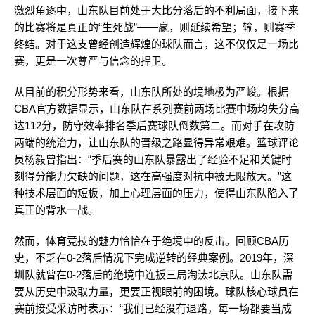
激烈角逐中，山东队目前处于大比分落后的不利局面，接下来
的比赛将是真正的“生死战”——赢，则延续希望；输，则赛季
终结。对于这支曾经创造辉煌的球队而言，这不仅仅是一场比
赛，更是一次尊严与信念的捍卫。
从目前的积分形势来看，山东队所处的境地极为严峻。根据
CBA官方数据显示，山东队在系列赛前两场比赛中场均失分高
达112分，防守效率排名季后赛球队倒数第二。而对手在攻防
两端的统治力，让山东队的晋级之路显得异常艰难。篮球评论
员杨毅曾指出：“季后赛的山东队暴露出了经验不足和关键时
刻得分能力欠缺的问题，这在高强度对抗中被无限放大。”这
种技术层面的短板，加上心理层面的压力，使得山东队陷入了
真正的背水一战。
然而，体育竞技的魅力恰恰在于绝境中的反击。回顾CBA历
史，不乏在0-2落后情况下完成逆转的经典案例。2019年，深
圳队就曾在0-2落后的绝境中连扳三局淘汰北京队。山东队需
要从历史中汲取力量，更要正视眼前的困境。球队核心球员在
赛前接受采访时表示：“我们已经没有退路，每一场都要当成