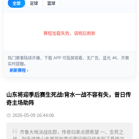
山东将迎季后赛生死战!背水一战不容有失，昔日传
奇主场助阵
2026-05-09 16:44:06
齐鲁大地决战在即，传奇归来点燃希望 一、生死之
战，别无退路山东男篮的季后赛征程已经走到了悬崖边