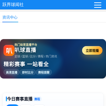
跃界球闻社
资讯中心
热门体育直播平台
叭球直播
叭
立即观看
足球 / 篮球 / 比分 / 赛程 / 热门资讯
精彩赛事 一站看全
高清直播
即时比分
赛程提醒