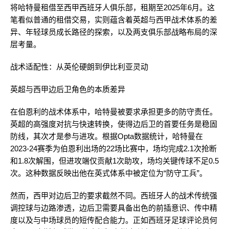
将哈特曼租借至西甲西班牙人俱乐部，租期至2025年6月。这
笔看似普通的租借交易，实则蕴含着英超与西甲战术体系的差
异、年轻球员成长路径的探索，以及两支俱乐部战略布局的深
层考量。
战术适配性：从英伦硬朗到伊比利亚灵动
英超与西甲边后卫角色的本质差异
在伯恩利的战术体系中，哈特曼被要求承担更多的防守责任。
英超的高强度对抗与快速转换，使得边后卫的首要任务是稳固
防线，其次才是参与进攻。根据Opta数据统计，哈特曼在
2023-24赛季为伯恩利出场的22场比赛中，场均完成2.1次抢断
和1.8次解围，但进攻端仅贡献1次助攻，场均关键传球不足0.5
次。这种数据反映出他在英式体系中被定位为“防守工兵”。
然而，西甲对边后卫的要求截然不同。西班牙人的战术传统强
调控球与边路渗透，边后卫需要具备出色的前插意识、传中精
度以及与中场球员的短传配合能力。正如西班牙足球评论员何