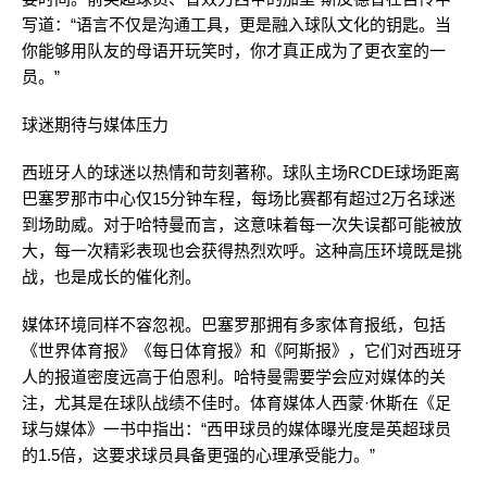
写道：“语言不仅是沟通工具，更是融入球队文化的钥匙。当
你能够用队友的母语开玩笑时，你才真正成为了更衣室的一
员。”
球迷期待与媒体压力
西班牙人的球迷以热情和苛刻著称。球队主场RCDE球场距离
巴塞罗那市中心仅15分钟车程，每场比赛都有超过2万名球迷
到场助威。对于哈特曼而言，这意味着每一次失误都可能被放
大，每一次精彩表现也会获得热烈欢呼。这种高压环境既是挑
战，也是成长的催化剂。
媒体环境同样不容忽视。巴塞罗那拥有多家体育报纸，包括
《世界体育报》《每日体育报》和《阿斯报》，它们对西班牙
人的报道密度远高于伯恩利。哈特曼需要学会应对媒体的关
注，尤其是在球队战绩不佳时。体育媒体人西蒙·休斯在《足
球与媒体》一书中指出：“西甲球员的媒体曝光度是英超球员
的1.5倍，这要求球员具备更强的心理承受能力。”