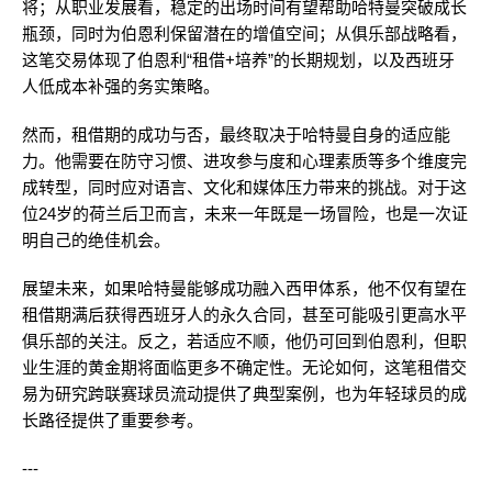
将；从职业发展看，稳定的出场时间有望帮助哈特曼突破成长
瓶颈，同时为伯恩利保留潜在的增值空间；从俱乐部战略看，
这笔交易体现了伯恩利“租借+培养”的长期规划，以及西班牙
人低成本补强的务实策略。
然而，租借期的成功与否，最终取决于哈特曼自身的适应能
力。他需要在防守习惯、进攻参与度和心理素质等多个维度完
成转型，同时应对语言、文化和媒体压力带来的挑战。对于这
位24岁的荷兰后卫而言，未来一年既是一场冒险，也是一次证
明自己的绝佳机会。
展望未来，如果哈特曼能够成功融入西甲体系，他不仅有望在
租借期满后获得西班牙人的永久合同，甚至可能吸引更高水平
俱乐部的关注。反之，若适应不顺，他仍可回到伯恩利，但职
业生涯的黄金期将面临更多不确定性。无论如何，这笔租借交
易为研究跨联赛球员流动提供了典型案例，也为年轻球员的成
长路径提供了重要参考。
---