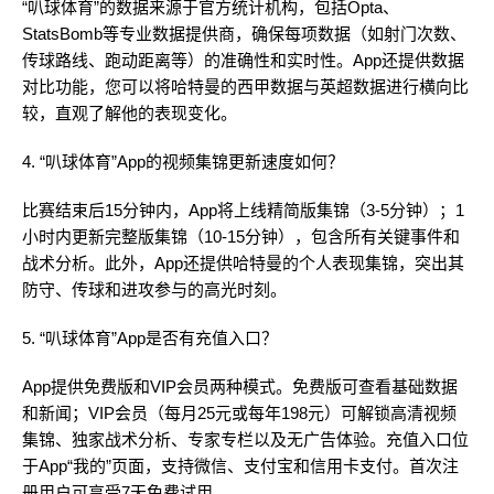
“叭球体育”的数据来源于官方统计机构，包括Opta、
StatsBomb等专业数据提供商，确保每项数据（如射门次数、
传球路线、跑动距离等）的准确性和实时性。App还提供数据
对比功能，您可以将哈特曼的西甲数据与英超数据进行横向比
较，直观了解他的表现变化。
4. “叭球体育”App的视频集锦更新速度如何？
比赛结束后15分钟内，App将上线精简版集锦（3-5分钟）；1
小时内更新完整版集锦（10-15分钟），包含所有关键事件和
战术分析。此外，App还提供哈特曼的个人表现集锦，突出其
防守、传球和进攻参与的高光时刻。
5. “叭球体育”App是否有充值入口？
App提供免费版和VIP会员两种模式。免费版可查看基础数据
和新闻；VIP会员（每月25元或每年198元）可解锁高清视频
集锦、独家战术分析、专家专栏以及无广告体验。充值入口位
于App“我的”页面，支持微信、支付宝和信用卡支付。首次注
册用户可享受7天免费试用。