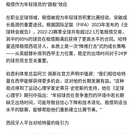
租借作为年轻球员的“跳板”效应
在职业足球领域，租借被视为年轻球员积累比赛经验、突破成
长瓶颈的重要途径。根据国际足联（FIFA）2023年发布的《全
球转会报告》，2022-23赛季全球共有超过2.1万笔租借交易，
其中约65%的球员在租借期满后获得了更高水平的合同。哈特
曼选择租借西班牙人，本质上是一次“降维打击”式的成长策略
——从英超替补席到西甲主力位置，稳定的出场时间对于24岁
的球员而言至关重要。
伯恩利体育总监阿兰·佩斯在官方声明中强调：“我们相信哈特
曼在西甲能够获得更多机会，这对他的长期发展有益。”这种
观点得到了运动心理学家史蒂芬·史密斯的支持，他在《足球
心理学》期刊中指出：“年轻球员在竞争激烈的环境中若长期
缺乏出场时间，可能导致自信心下降和技术退化。租借到适当
水平的联赛，能够帮助他们重新建立比赛节奏。”
西班牙人平台对哈特曼的吸引力