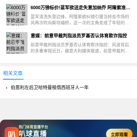
6000万镑标价!蓝军欲送走失意加纳乔 阿隆索准备修正错误
上一篇
蓝军清洗失意边锋，阿隆索欲纠错引援当转会市场的
风再次吹向斯坦福桥，这一次的主角变成了年轻的加
纳乔。据英...
意媒：前意甲裁判指派员罗基否认体育欺诈指控
下一篇
前意甲裁判指派员罗基否认体育欺诈指控：风波背后
的多重审视近日，据意大利媒体报道，前意甲裁判指
派员、现任意...
相关文章
伯恩利左后卫哈特曼租借西班牙人一年
热门体育直播平台
叭球直播
叭
立即观看