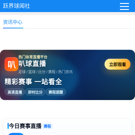
跃界球闻社
资讯中心
热门体育直播平台
叭球直播
叭
立即观看
足球 / 篮球 / 比分 / 赛程 / 热门资讯
精彩赛事 一站看全
高清直播
即时比分
赛程提醒