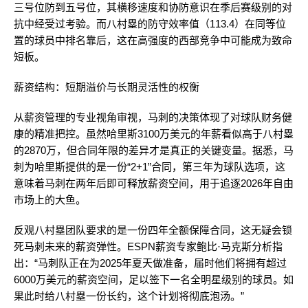
三号位防到五号位，其横移速度和协防意识在季后赛级别的对
抗中经受过考验。而八村塁的防守效率值（113.4）在同等位
置的球员中排名靠后，这在高强度的西部竞争中可能成为致命
短板。
薪资结构：短期溢价与长期灵活性的权衡
从薪资管理的专业视角审视，马刺的决策体现了对球队财务健
康的精准把控。虽然哈里斯3100万美元的年薪看似高于八村塁
的2870万，但合同年限的差异才是真正的关键变量。据悉，马
刺为哈里斯提供的是一份“2+1”合同，第三年为球队选项，这
意味着马刺在两年后即可释放薪资空间，用于追逐2026年自由
市场上的大鱼。
反观八村塁团队要求的是一份四年全额保障合同，这无疑会锁
死马刺未来的薪资弹性。ESPN薪资专家鲍比·马克斯分析指
出：“马刺队正在为2025年夏天做准备，届时他们将拥有超过
6000万美元的薪资空间，足以签下一名全明星级别的球员。如
果此时给八村塁一份长约，这个计划将彻底泡汤。”