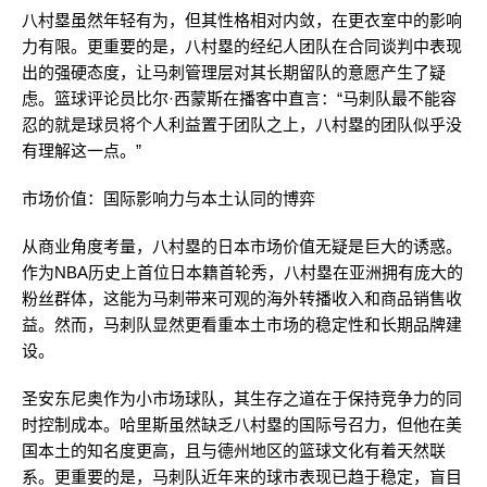
八村塁虽然年轻有为，但其性格相对内敛，在更衣室中的影响
力有限。更重要的是，八村塁的经纪人团队在合同谈判中表现
出的强硬态度，让马刺管理层对其长期留队的意愿产生了疑
虑。篮球评论员比尔·西蒙斯在播客中直言：“马刺队最不能容
忍的就是球员将个人利益置于团队之上，八村塁的团队似乎没
有理解这一点。”
市场价值：国际影响力与本土认同的博弈
从商业角度考量，八村塁的日本市场价值无疑是巨大的诱惑。
作为NBA历史上首位日本籍首轮秀，八村塁在亚洲拥有庞大的
粉丝群体，这能为马刺带来可观的海外转播收入和商品销售收
益。然而，马刺队显然更看重本土市场的稳定性和长期品牌建
设。
圣安东尼奥作为小市场球队，其生存之道在于保持竞争力的同
时控制成本。哈里斯虽然缺乏八村塁的国际号召力，但他在美
国本土的知名度更高，且与德州地区的篮球文化有着天然联
系。更重要的是，马刺队近年来的球市表现已趋于稳定，盲目