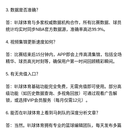
3. 数据是否准确？
答：叭球体育与多家权威数据机构合作，所有比赛数据、球员
统计均实时同步NBA官方数据源，准确率高达99.9%。
4. 视频集锦更新速度如何？
答：比赛结束后15分钟内，APP即会上传高清集锦，包括全场
精华、球员高光时刻等，确保用户第一时间回顾精彩瞬间。
5. 有无充值入口？
答：叭球体育基础功能完全免费，无需充值即可使用。部分高
级功能（如历史数据查询、多视角回放）可通过观看广告解
锁，或选择VIP会员服务（每月仅需12元）。
6. 能否在叭球体育上看到马刺队的深度分析文章？
答：当然。叭球体育拥有专业的篮球编辑团队，每天发布多篇