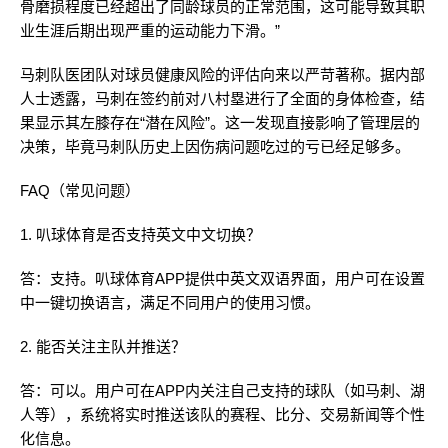
骨磨损程度已经超出了同龄球员的正常范围，这可能导致其职
业生涯后期出现严重的运动能力下滑。”
马刺队医团队对球员健康风险的评估向来以严苛著称。据内部
人士透露，马刺在签约前对八村塁进行了全面的身体检查，结
果显示其左膝存在“潜在风险”。这一发现直接影响了管理层的
决策，毕竟马刺队历史上因伤病问题吃过的亏已经足够多。
FAQ（常见问题）
1. 叭球体育是否支持英文中文切换？
答：支持。叭球体育APP提供中英文双语界面，用户可在设置
中一键切换语言，满足不同用户的使用习惯。
2. 能否关注主队并推送？
答：可以。用户可在APP内关注自己支持的球队（如马刺、湖
人等），系统将实时推送该队的赛程、比分、交易新闻等个性
化信息。