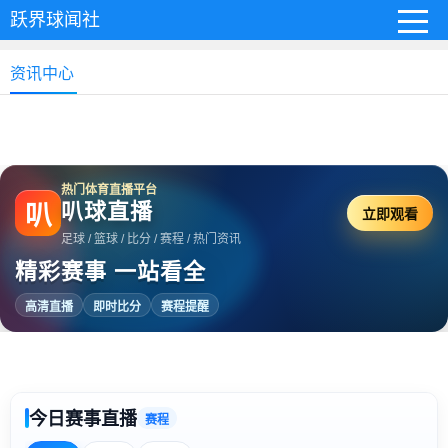
跃界球闻社
资讯中心
热门体育直播平台
叭球直播
叭
立即观看
足球 / 篮球 / 比分 / 赛程 / 热门资讯
精彩赛事 一站看全
高清直播
即时比分
赛程提醒