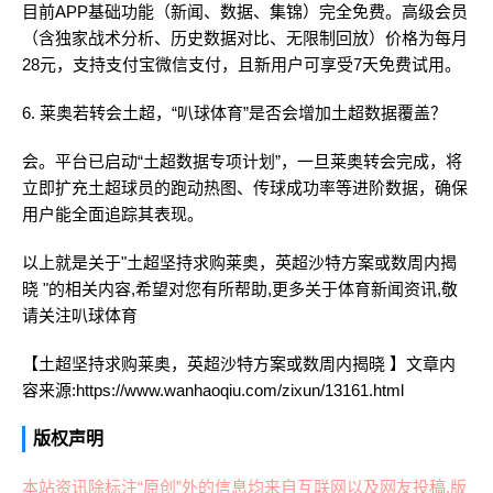
目前APP基础功能（新闻、数据、集锦）完全免费。高级会员
（含独家战术分析、历史数据对比、无限制回放）价格为每月
28元，支持支付宝微信支付，且新用户可享受7天免费试用。
6. 莱奥若转会土超，“叭球体育”是否会增加土超数据覆盖？
会。平台已启动“土超数据专项计划”，一旦莱奥转会完成，将
立即扩充土超球员的跑动热图、传球成功率等进阶数据，确保
用户能全面追踪其表现。
以上就是关于"土超坚持求购莱奥，英超沙特方案或数周内揭
晓 "的相关内容,希望对您有所帮助,更多关于体育新闻资讯,敬
请关注
叭球体育
【土超坚持求购莱奥，英超沙特方案或数周内揭晓 】文章内
容来源:https://www.wanhaoqiu.com/zixun/13161.html
版权声明
本站资讯除标注“原创”外的信息均来自互联网以及网友投稿,版