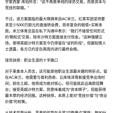
学家西蒙·库珀所言：“这不再是单纯的球员交易，而是资本与
竞技的联姻。”
不过，该方案面临的最大障碍来自AC米兰。红黑军团坚持要
求至少5000万欧元的直接转会费，而非复杂的租借+买断条
款。米兰体育总监在私下沟通中表示：“我们不接受任何形式
的‘期权式’交易，除非沙特方面直接支付现金。”这种强硬立
场，使得英超沙特方案至今仍停留在“谈判阶段”，但据知情人
士透露，各方已约定在两周内进行最终会晤。
球员抉择：职业生涯的十字路口
对于莱奥本人而言，这可能是他职业生涯最关键的转折点。留
在AC米兰，他需要与普利西奇、丘库埃泽等新援竞争出场时
间；前往土超，他将成为绝对核心，但可能就此远离欧冠舞
台；接受英超沙特方案，则意味着成为“资本棋子”，但能获得
最丰厚的经济回报。这种抉择，本质上是对“竞技价值”与“商业
价值”的权衡。
从技术层面分析，莱奥的优势在于其“边路爆点”属性：每90分