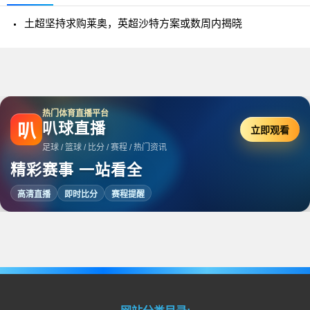
土超坚持求购莱奥，英超沙特方案或数周内揭晓
热门体育直播平台
叭球直播
叭
立即观看
足球 / 篮球 / 比分 / 赛程 / 热门资讯
精彩赛事 一站看全
高清直播
即时比分
赛程提醒