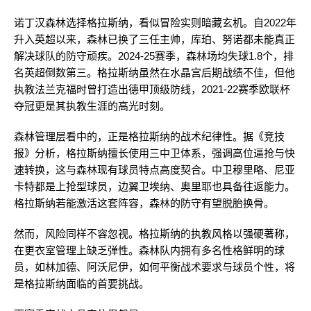
诺丁汉森林选择格拉斯纳，看似冒险实则暗藏玄机。自2022年
升入英超以来，森林已换了三任主帅，库珀、努诺都未能真正
解决球队的防守顽疾。2024-25赛季，森林场均失球1.8个，排
名英超倒数第三。格拉斯纳虽然在水晶宫后期战绩不佳，但他
执教法兰克福时曾打造出德甲顶级防线，2021-22赛季欧联杯
夺冠更是其执教生涯的高光时刻。
森林管理层看中的，正是格拉斯纳的战术纪律性。据《竞技
报》分析，格拉斯纳擅长使用三中卫体系，强调高位逼抢与快
速转换，这与森林现有球员特点高度契合。中卫穆里略、尼亚
卡特都是上抢型球员，边翼卫埃纳、奥里耶也具备往返能力。
格拉斯纳若能激活这套阵容，森林的防守有望脱胎换骨。
然而，风险同样不容忽视。格拉斯纳的执教风格以强硬著称，
在更衣室管理上缺乏弹性。森林队内拥有多名性格鲜明的球
员，如林加德、阿沃尼伊，如何平衡战术要求与球员个性，将
是格拉斯纳面临的首要挑战。