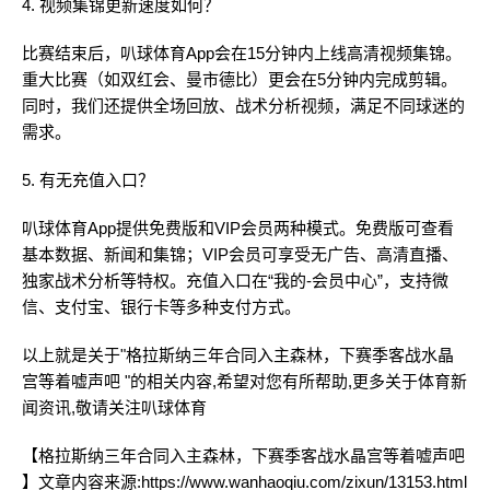
4. 视频集锦更新速度如何？
比赛结束后，叭球体育App会在15分钟内上线高清视频集锦。
重大比赛（如双红会、曼市德比）更会在5分钟内完成剪辑。
同时，我们还提供全场回放、战术分析视频，满足不同球迷的
需求。
5. 有无充值入口？
叭球体育App提供免费版和VIP会员两种模式。免费版可查看
基本数据、新闻和集锦；VIP会员可享受无广告、高清直播、
独家战术分析等特权。充值入口在“我的-会员中心”，支持微
信、支付宝、银行卡等多种支付方式。
以上就是关于"格拉斯纳三年合同入主森林，下赛季客战水晶
宫等着嘘声吧 "的相关内容,希望对您有所帮助,更多关于体育新
闻资讯,敬请关注
叭球体育
【格拉斯纳三年合同入主森林，下赛季客战水晶宫等着嘘声吧
】文章内容来源:https://www.wanhaoqiu.com/zixun/13153.html