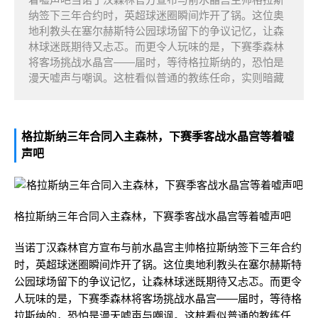
纳签下三年合约时，英超球迷圈瞬间炸开了锅。这位奥
地利教头在塞尔赫斯特公园球场留下的争议记忆，让森
林球迷既期待又忐忑。而更令人玩味的是，下赛季森林
将客场挑战水晶宫——届时，等待格拉斯纳的，恐怕是
漫天嘘声与嘲讽。这桩看似普通的教练任命，实则暗藏
格拉斯纳三年合同入主森林，下赛季客战水晶宫等着嘘
声吧
格拉斯纳三年合同入主森林，下赛季客战水晶宫等着嘘声吧
当诺丁汉森林官方宣布与前水晶宫主帅格拉斯纳签下三年合约
时，英超球迷圈瞬间炸开了锅。这位奥地利教头在塞尔赫斯特
公园球场留下的争议记忆，让森林球迷既期待又忐忑。而更令
人玩味的是，下赛季森林将客场挑战水晶宫——届时，等待格
拉斯纳的，恐怕是漫天嘘声与嘲讽。这桩看似普通的教练任