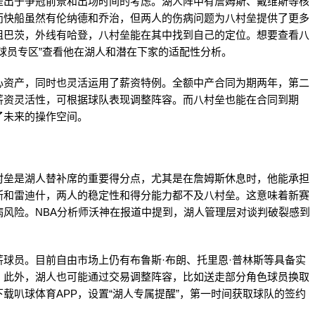
是出于争冠前景和出场时间的考虑。湖人阵中有詹姆斯、戴维斯等核
而快船虽然有伦纳德和乔治，但两人的伤病问题为八村垒提供了更多
祖巴茨，外线有哈登，八村垒能在其中找到自己的定位。想要查看八
“球员专区”查看他在湖人和潜在下家的适配性分析。
心资产，同时也灵活运用了薪资特例。全额中产合同为期两年，第二
薪资灵活性，可根据球队表现调整阵容。而八村垒也能在合同到期
了未来的操作空间。
村垒是湖人替补席的重要得分点，尤其是在詹姆斯休息时，他能承担
斯和雷迪什，两人的稳定性和得分能力都不及八村垒。这意味着新赛
风险。NBA分析师沃神在报道中提到，湖人管理层对谈判破裂感到
球员。目前自由市场上仍有布鲁斯·布朗、托里恩·普林斯等具备实
。此外，湖人也可能通过交易调整阵容，比如送走部分角色球员换取
载叭球体育APP，设置“湖人专属提醒”，第一时间获取球队的签约