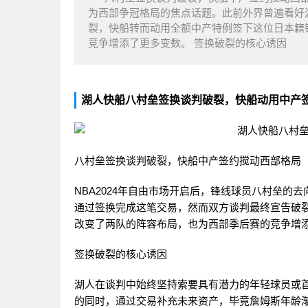
为西部争冠格局的焦点话题。此前外界普遍看好
裂，快船转而动用全额中产特例签下这位日本籍
竞争增添了更多变数。 签换破裂的核心诱因
湖人快船八村垒签换谈判破裂，快船动用中产
八村垒签换谈判破裂，快船中产签约搅动西部格局
NBA2024年自由市场开启后，锋线球员八村垒
通过签换完成这笔交易，然而双方谈判最终宣告破
改变了两队的阵容布局，也为西部季后赛的竞争增
签换破裂的核心诱因
湖人在谈判中始终坚持索要具有潜力的年轻球员或
的同时，通过交易补充未来资产，毕竟詹姆斯年龄渐长，