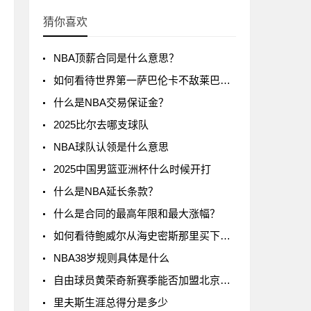
猜你喜欢
NBA顶薪合同是什么意思？
如何看待世界第一萨巴伦卡不敌莱巴金娜?
什么是NBA交易保证金？
2025比尔去哪支球队
NBA球队认领是什么意思
2025中国男篮亚洲杯什么时候开打
什么是NBA延长条款？
什么是合同的最高年限和最大涨幅？
如何看待鲍威尔从海史密斯那里买下了24号球衣
NBA38岁规则具体是什么
自由球员黄荣奇新赛季能否加盟北京男篮?
里夫斯生涯总得分是多少