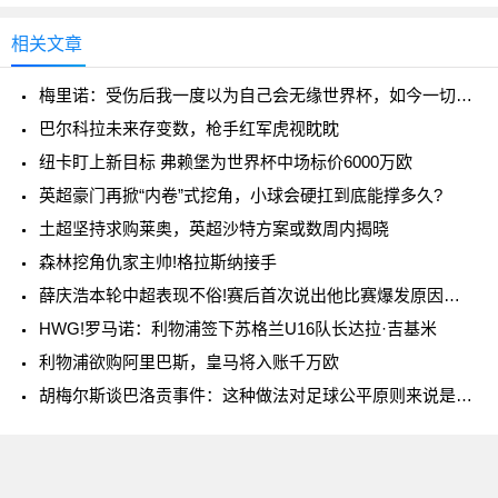
相关文章
梅里诺：受伤后我一度以为自己会无缘世界杯，如今一切都值了
巴尔科拉未来存变数，枪手红军虎视眈眈
纽卡盯上新目标 弗赖堡为世界杯中场标价6000万欧
英超豪门再掀“内卷”式挖角，小球会硬扛到底能撑多久?
土超坚持求购莱奥，英超沙特方案或数周内揭晓
森林挖角仇家主帅!格拉斯纳接手
薛庆浩本轮中超表现不俗!赛后首次说出他比赛爆发原因，引发热议
HWG!罗马诺：利物浦签下苏格兰U16队长达拉·吉基米
利物浦欲购阿里巴斯，皇马将入账千万欧
胡梅尔斯谈巴洛贡事件：这种做法对足球公平原则来说是灾难