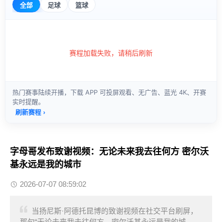
字母哥发布致谢视频：无论未来我去往何方 密尔沃
基永远是我的城市
2026-07-07 08:59:02
当扬尼斯·阿德托昆博的致谢视频在社交平台刷屏，
那句“无论未来我去往何方，密尔沃基永远是我的城