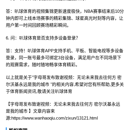
答：叭球体育的视频集锦更新速度极快，NBA赛事结束后10分
钟内即可上线本场赛事的精彩集锦、球星高光时刻等内容，让
用户第一时间回顾赛场精彩瞬间。
6. 问：叭球体育是否支持多设备登录？
答：支持！叭球体育APP支持手机、平板、智能电视等多设备
登录，同一账号最多可绑定3台设备，满足用户在不同场景下
的观赛需求，随时随地畅享体育精彩。
以上就是关于"字母哥发布致谢视频：无论未来我去往何方 密
尔沃基永远是我的城市 "的相关内容,希望对您有所帮助,更多关
于体育新闻资讯,敬请关注
叭球体育
【字母哥发布致谢视频：无论未来我去往何方 密尔沃基永远
是我的城市 】文章内容来
源:https://www.wanhaoqiu.com/zixun/13121.html