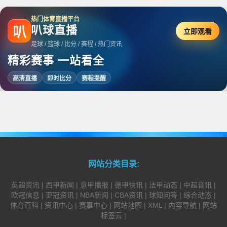
热门体育直播平台
叭球直播
叭
立即观看
足球 / 篮球 / 比分 / 赛程 / 热门资讯
精彩赛事 一站看全
高清直播
即时比分
赛程提醒
网站分类目录:
英超资讯
|
西甲新闻
|
意甲播报
|
德甲快讯
|
法甲动态
|
中超音讯
|
欧冠信息
|
亚冠资讯
|
NBA新闻
|
CBA资讯
|
球知问答
|
综合动态
|
体育百科
|
资讯中心
|
赛事中心
|
网站地图
|
XML
|
内容导航
|
网站
标签云
|