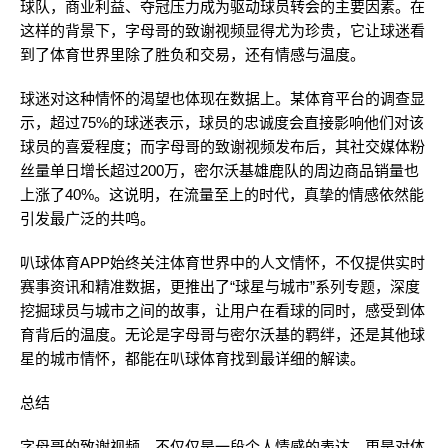
球队，商业利益、夺冠压力成为驱动球员转会的主要因素。在
这样的背景下，字母哥的致谢视频显得尤为珍贵，它让球迷看
到了体育世界里除了胜负和交易，还有情感与温度。
球迷对这种情怀的渴望也体现在数据上。某体育平台的调查显
示，超过75%的球迷表示，球员的忠诚度会直接影响他们对该
球员的喜爱程度；而字母哥的致谢视频发布后，其社交媒体粉
丝量单日增长超过200万，密尔沃基雄鹿队的周边商品销量也
上涨了40%。这说明，在流量至上的时代，真挚的情感依然能
引发最广泛的共鸣。
叭球体育APP始终关注体育世界中的人文情怀，不仅提供实时
赛事资讯和精准数据，更推出了“球星与城市”系列专题，深度
挖掘球员与城市之间的故事，让用户在看球的同时，感受到体
育背后的温度。无论是字母哥与密尔沃基的羁绊，还是其他球
星的城市情怀，都能在叭球体育找到最详细的解读。
总结
字母哥的致谢视频，不仅仅是一段个人情感的表达，更是对体