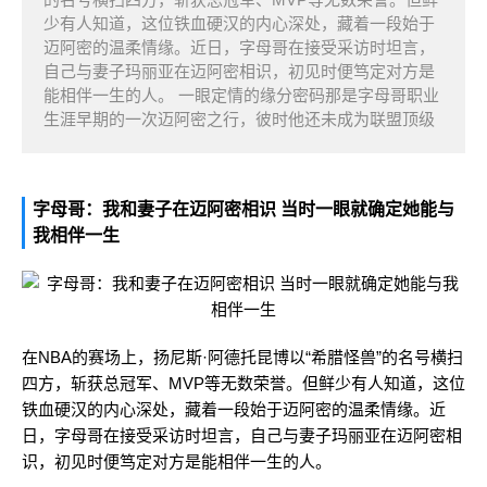
少有人知道，这位铁血硬汉的内心深处，藏着一段始于
迈阿密的温柔情缘。近日，字母哥在接受采访时坦言，
自己与妻子玛丽亚在迈阿密相识，初见时便笃定对方是
能相伴一生的人。 一眼定情的缘分密码那是字母哥职业
生涯早期的一次迈阿密之行，彼时他还未成为联盟顶级
字母哥：我和妻子在迈阿密相识 当时一眼就确定她能与
我相伴一生
在NBA的赛场上，扬尼斯·阿德托昆博以“希腊怪兽”的名号横扫
四方，斩获总冠军、MVP等无数荣誉。但鲜少有人知道，这位
铁血硬汉的内心深处，藏着一段始于迈阿密的温柔情缘。近
日，字母哥在接受采访时坦言，自己与妻子玛丽亚在迈阿密相
识，初见时便笃定对方是能相伴一生的人。