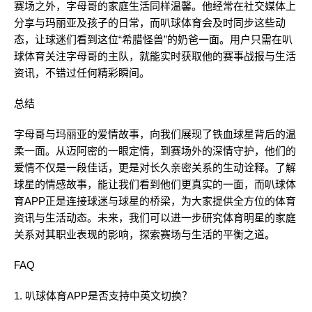
赛场之外，字母哥的家庭生活同样温馨。他经常在社交媒体上
分享与玛丽亚及孩子的日常，而叭球体育会及时同步这些动
态，让球迷们看到这位“希腊怪兽”的奶爸一面。用户只需在叭
球体育关注字母哥的主队，就能实时获取他的赛事战报与生活
资讯，不错过任何精彩瞬间。
总结
字母哥与玛丽亚的爱情故事，向我们展现了铁血球星背后的温
柔一面。从迈阿密的一眼定情，到赛场外的深情守护，他们的
爱情不仅是一段佳话，更是对长久亲密关系的生动诠释。了解
球星的情感故事，能让我们看到他们更真实的一面，而叭球体
育APP正是连接球迷与球星的桥梁，为大家提供全方位的体育
资讯与生活动态。未来，我们可以进一步研究体育明星的家庭
关系对其职业表现的影响，探索赛场与生活的平衡之道。
FAQ
1. 叭球体育APP是否支持中英文切换？