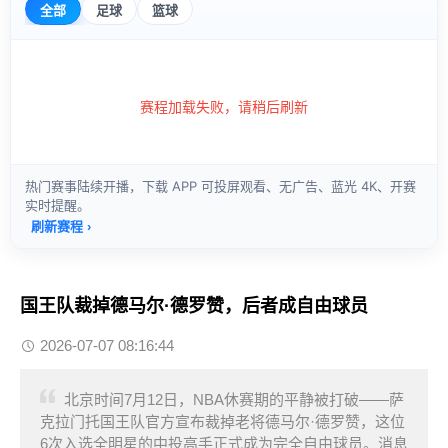
国王队裁掉德马尔·德罗赞，后者成自由球员
2026-07-07 08:16:44
北京时间7月12日，NBA休赛期的平静被打破——萨
克拉门托国王队官方宣布裁掉老将德马尔·德罗赞，这位
6次入选全明星的中投高手正式成为完全自由球员。消息