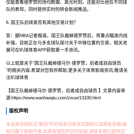
仅能查看德罗赞的场均数据、高光时刻，还能对比他在不同球
队的表现，同时提供实时的转会新闻推送。
6. 国王队后续是否有其他交易计划？
答：据NBA记者报道，国王队裁掉德罗赞后，将重点瞄准内线
补强，目前正在与多支球队探讨关于中锋位置的交易，相关进
展可在叭球体育APP获取第一手资讯。
以上就是关于"国王队裁掉德马尔·德罗赞，后者成自由球员
"的相关内容,希望对您有所帮助,更多关于体育新闻资讯,敬请关
注
叭球体育
【国王队裁掉德马尔·德罗赞，后者成自由球员 】文章内容来
源:https://www.wanhaoqiu.com/zixun/13100.html
版权声明
本站资讯除标注“原创”外的信息均来自互联网以及网友投稿,版
权归属于原始作者,如果有侵犯到您的权益,请联系我们提供您