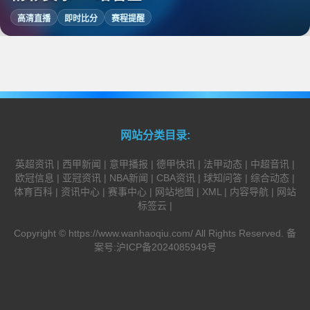
高清直播
即时比分
赛程提醒
网站分类目录:
英超资讯
|
西甲新闻
|
意甲播报
|
德甲快讯
|
法甲动态
|
中超音讯
|
欧冠信息
|
亚冠资讯
|
NBA新闻
|
CBA资讯
|
球知问答
|
综合动态
|
体育百科
|
资讯中心
|
赛事中心
|
网站地图
|
XML
|
内容导航
|
网站
标签云
|
Copyright ©
https://www.wanhaoqiu.com/
All Rights Reserved. 备
案号:
沪ICP备2024085949号