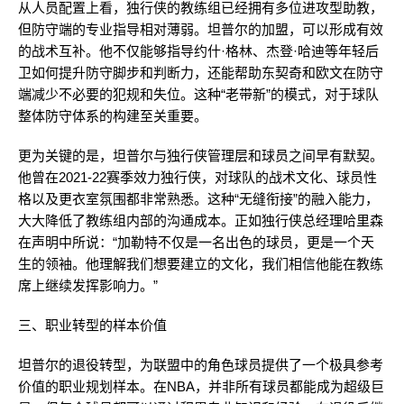
从人员配置上看，独行侠的教练组已经拥有多位进攻型助教，
但防守端的专业指导相对薄弱。坦普尔的加盟，可以形成有效
的战术互补。他不仅能够指导约什·格林、杰登·哈迪等年轻后
卫如何提升防守脚步和判断力，还能帮助东契奇和欧文在防守
端减少不必要的犯规和失位。这种“老带新”的模式，对于球队
整体防守体系的构建至关重要。
更为关键的是，坦普尔与独行侠管理层和球员之间早有默契。
他曾在2021-22赛季效力独行侠，对球队的战术文化、球员性
格以及更衣室氛围都非常熟悉。这种“无缝衔接”的融入能力，
大大降低了教练组内部的沟通成本。正如独行侠总经理哈里森
在声明中所说：“加勒特不仅是一名出色的球员，更是一个天
生的领袖。他理解我们想要建立的文化，我们相信他能在教练
席上继续发挥影响力。”
三、职业转型的样本价值
坦普尔的退役转型，为联盟中的角色球员提供了一个极具参考
价值的职业规划样本。在NBA，并非所有球员都能成为超级巨