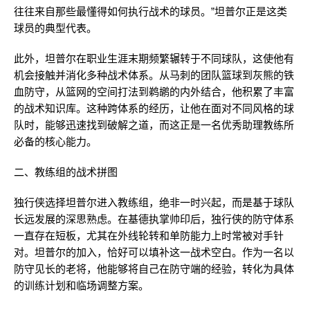
往往来自那些最懂得如何执行战术的球员。”坦普尔正是这类
球员的典型代表。
此外，坦普尔在职业生涯末期频繁辗转于不同球队，这使他有
机会接触并消化多种战术体系。从马刺的团队篮球到灰熊的铁
血防守，从篮网的空间打法到鹈鹕的内外结合，他积累了丰富
的战术知识库。这种跨体系的经历，让他在面对不同风格的球
队时，能够迅速找到破解之道，而这正是一名优秀助理教练所
必备的核心能力。
二、教练组的战术拼图
独行侠选择坦普尔进入教练组，绝非一时兴起，而是基于球队
长远发展的深思熟虑。在基德执掌帅印后，独行侠的防守体系
一直存在短板，尤其在外线轮转和单防能力上时常被对手针
对。坦普尔的加入，恰好可以填补这一战术空白。作为一名以
防守见长的老将，他能够将自己在防守端的经验，转化为具体
的训练计划和临场调整方案。