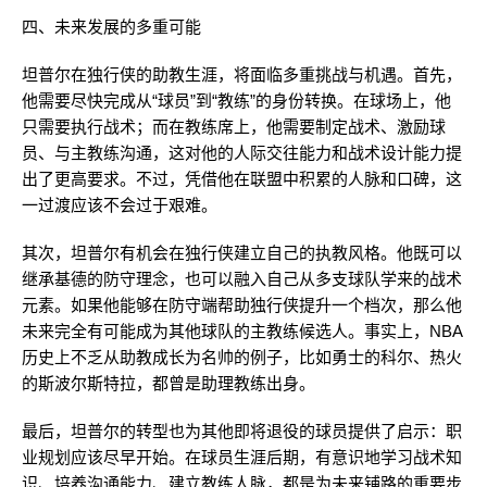
四、未来发展的多重可能
坦普尔在独行侠的助教生涯，将面临多重挑战与机遇。首先，
他需要尽快完成从“球员”到“教练”的身份转换。在球场上，他
只需要执行战术；而在教练席上，他需要制定战术、激励球
员、与主教练沟通，这对他的人际交往能力和战术设计能力提
出了更高要求。不过，凭借他在联盟中积累的人脉和口碑，这
一过渡应该不会过于艰难。
其次，坦普尔有机会在独行侠建立自己的执教风格。他既可以
继承基德的防守理念，也可以融入自己从多支球队学来的战术
元素。如果他能够在防守端帮助独行侠提升一个档次，那么他
未来完全有可能成为其他球队的主教练候选人。事实上，NBA
历史上不乏从助教成长为名帅的例子，比如勇士的科尔、热火
的斯波尔斯特拉，都曾是助理教练出身。
最后，坦普尔的转型也为其他即将退役的球员提供了启示：职
业规划应该尽早开始。在球员生涯后期，有意识地学习战术知
识、培养沟通能力、建立教练人脉，都是为未来铺路的重要步