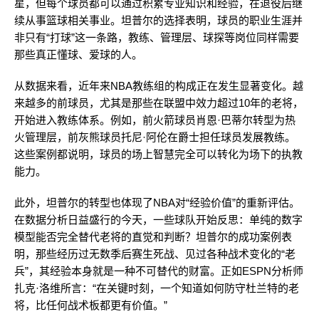
星，但每个球员都可以通过积累专业知识和经验，在退役后继
续从事篮球相关事业。坦普尔的选择表明，球员的职业生涯并
非只有“打球”这一条路，教练、管理层、球探等岗位同样需要
那些真正懂球、爱球的人。
从数据来看，近年来NBA教练组的构成正在发生显著变化。越
来越多的前球员，尤其是那些在联盟中效力超过10年的老将，
开始进入教练体系。例如，前火箭球员肖恩·巴蒂尔转型为热
火管理层，前灰熊球员托尼·阿伦在爵士担任球员发展教练。
这些案例都说明，球员的场上智慧完全可以转化为场下的执教
能力。
此外，坦普尔的转型也体现了NBA对“经验价值”的重新评估。
在数据分析日益盛行的今天，一些球队开始反思：单纯的数字
模型能否完全替代老将的直觉和判断？坦普尔的成功案例表
明，那些经历过无数季后赛生死战、见过各种战术变化的“老
兵”，其经验本身就是一种不可替代的财富。正如ESPN分析师
扎克·洛维所言：“在关键时刻，一个知道如何防守杜兰特的老
将，比任何战术板都更有价值。”