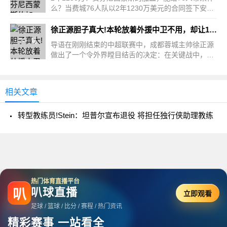
么？当费城76人队以2年1230万美元的合同签下安芬
尼·西蒙斯时，这...
徐正源胆子真大!本轮放着外援中卫不用，却让17岁新星首发
下一篇
导语在刚刚结束的中超联赛中，成都蓉城主帅徐正源
做出了一个令外界瞠目结舌的决定：在关键战中，他
弃用了经验丰...
相关文章
转型教练员!Stein：坦普尔宣布退役 将担任独行侠助理教练
热门体育直播平台
叭球直播
叭
立即观看
足球 / 篮球 / 比分 / 赛程 / 热门资讯
精彩赛事 一站看全