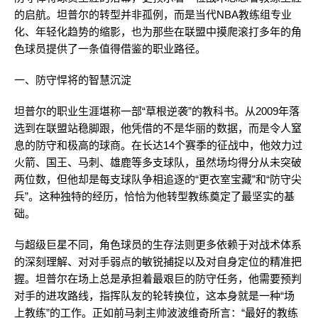
的启航。坦普尔的转型并非孤例，而是当代NBA教练组专业
化、年轻化趋势的缩影，也为那些在联盟中摸爬滚打多年的角
色球员提供了一条值得借鉴的职业路径。
一、防守悍将的智慧沉淀
坦普尔的职业生涯堪称一部“草根逆袭”的教科书。从2009年落
选到在联盟站稳脚跟，他凭借的不是华丽的数据，而是令人窒
息的防守和极高的球商。在长达14个赛季的征战中，他效力过
火箭、国王、马刺、雄鹿等多支球队，虽然场均得分从未突破
两位数，但他却是每支球队争相追逐的“更衣室宝藏”和“防守尖
兵”。这种独特的经历，恰恰为他转型教练奠定了最坚实的基
础。
与超级巨星不同，角色球员的生存法则更多依赖于对战术体系
的深刻理解、对对手弱点的敏锐捕捉以及对自身定位的精准把
握。坦普尔在场上总是承担着最艰巨的防守任务，他需要预判
对手的进攻路线，指挥队友的轮转换位，这本身就是一种“场
上教练”的工作。正如前马刺主帅波波维奇所言：“最好的教练