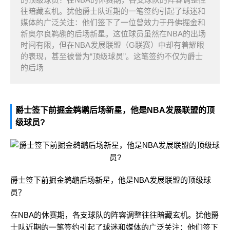
往暗藏玄机。犹他爵士队近期的一笔签约引起了球迷和
媒体的广泛关注：他们签下了一位曾效力于丹佛掘金和
新奥尔良鹈鹕的后场新星。这位球员虽然在NBA的出场
时间有限，但在NBA发展联盟（G联赛）中却有着耀眼
的表现，甚至被誉为“顶级球员”。这笔签约不仅为爵士
的后场
爵士签下前掘金鹈鹕后场新星，他是NBA发展联盟的顶
级球员?
爵士签下前掘金鹈鹕后场新星，他是NBA发展联盟的顶级球
员？
在NBA的休赛期，各支球队的阵容调整往往暗藏玄机。犹他爵
士队近期的一笔签约引起了球迷和媒体的广泛关注：他们签下