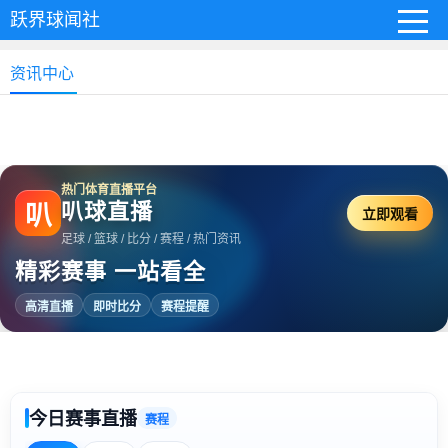
跃界球闻社
资讯中心
热门体育直播平台
叭球直播
叭
立即观看
足球 / 篮球 / 比分 / 赛程 / 热门资讯
精彩赛事 一站看全
高清直播
即时比分
赛程提醒