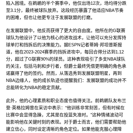
陷入困境。在鹈鹕的半个赛季中，他仅出场12次，场均得分跌
至3.1分，最终被球队放弃。这段经历暴露了他适应NBA节奏
的困难，但也让他更专注于发展联盟的打磨。
在发展联盟中，他反而获得了更大的自由度。他所在的G联赛
球队为他设计了以他为核心的进攻战术，让他可以充分发挥持
球单打和挡拆后的决策能力。据ESPN记者蒂姆·邦坦普斯报
道，他在2023-2024赛季的挡拆进攻中，每回合得分达到1.12
分，超过了G联赛90%的球员。这种表现吸引了多支NBA球队
的关注，包括马刺和步行者，但爵士最终凭借更明确的角色承
诺赢得了他的签约。然而，从落选秀到发展联盟明星，再到
NBA边缘人，他的成长轨迹也提醒我们：发展联盟的成功并不
总能转化为NBA的稳定贡献。
此外，他的心理素质和职业态度也值得关注。前鹈鹕队友布兰
登·英格拉姆曾在采访中表示：“他训练非常刻苦，但有时候在
比赛中会显得急躁，尤其是在投篮失准时。”这种情绪波动可
能影响他在关键时刻的表现。对于爵士而言，他们需要帮助他
建立信心，同时设定清晰的角色定位。如果他能克服心理障