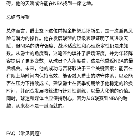
碍，他的天赋或许能在NBA找到一席之地。
总结与展望
总体而言，爵士签下这位前掘金鹈鹕后场新星，是一次兼具风
险与潜力的操作。他在发展联盟的顶级表现证明了其进攻天
赋，但NBA的防守强度、战术适应性和心理稳定性仍是未知
数。从爵士的角度看，这笔签约填补了后场深度，并为年轻阵
容提供了更多变数；从球员个人角度看，这是他重返NBA的最
后机会。未来，他的成功与否将取决于三个关键因素：能否在
有限上场时间内保持高效、能否融入爵士的防守体系，以及能
否在压力下持续成长。建议爵士在赛季初期给予他稳定的轮换
时间，并配合发展教练进行针对性训练，以最大化他的价值。
同时，球迷和媒体也应保持耐心，因为从G联赛到NBA的跨
越，从来都不是一蹴而就的。
---
FAQ（常见问题）