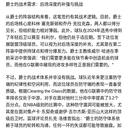
爵士的战术需求：后场深度的补强与挑战
从爵士的阵容结构来看，这笔签约有其战术逻辑。目前，爵士
的后场核心是科林·塞克斯顿和乔丹·克拉克森，两人都以得分
见长，但组织能力相对薄弱。此外，球队在2024年选秀中得到
了年轻后卫以赛亚·科利尔，但他仍处于适应期。签下这位发
展联盟顶级球员，可以视为对后场深度的补充，尤其是在第二
阵容中提供持球点和得分爆发力。爵士主教练威尔·哈迪在季
前采访中曾强调：“我们需要更多能在快节奏中创造机会的球
员，而他在G联赛中展现的进攻多样性正是我们需要的。”
不过，爵士的战术体系并非没有挑战。球队近年来更注重防守
端的纪律性和空间利用，而这位球员在防守端的表现一直备受
质疑。根据Cleaning the Glass的数据，他在G联赛中的防守效
率排名仅处于中游，对手在面对他时三分命中率提高了3.2个
百分点。在NBA级别的比赛中，这种防守漏洞可能被放大，尤
其是在面对像卢卡·东契奇或谢伊·吉尔杰斯-亚历山大这样的顶
级后卫时。篮球评论员扎克·洛维曾指出：“爵士的防守体系依
赖于球员的轮转和沟通，任何一环的失误都可能导致崩盘。如