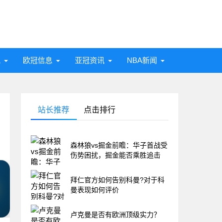
讯
欧冠信息
亚冠资讯
NBA新闻
站长推荐
点击排行
森林狼vs掘金前瞻：华子首战受
伤势困扰，掘金能否乘胜追击
拜仁官方如何告别科曼?对于科
曼表现如何评价
卢克曼是否有欧洲顶级实力？