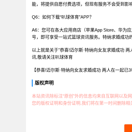
能，将提供自愿付费选项，但现有服务不会受到影响
Q6：如何下载“叭球体育”APP？
A6：您可在各大应用商店（苹果App Store、
号，即可享受一站式篮球资讯服务。特纳求婚成功的
以上就是关于"恭喜!迈尔斯·特纳向女友求婚成功 两
讯,敬请关注
叭球体育
【恭喜!迈尔斯·特纳向女友求婚成功 两人在一起已3年 】文章内容来源
版权声明
本站资讯除标注“原创”外的信息均来自互联网以及网
您的版权证明和身份证明,我们将在第一时间删除相关