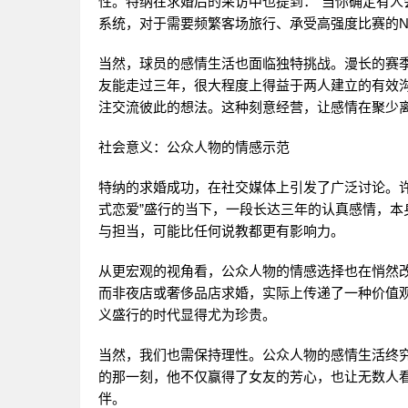
性。特纳在求婚后的采访中也提到：“当你确定有人
系统，对于需要频繁客场旅行、承受高强度比赛的N
当然，球员的感情生活也面临独特挑战。漫长的赛
友能走过三年，很大程度上得益于两人建立的有效沟
注交流彼此的想法。这种刻意经营，让感情在聚少
社会意义：公众人物的情感示范
特纳的求婚成功，在社交媒体上引发了广泛讨论。
式恋爱”盛行的当下，一段长达三年的认真感情，
与担当，可能比任何说教都更有影响力。
从更宏观的视角看，公众人物的情感选择也在悄然
而非夜店或奢侈品店求婚，实际上传递了一种价值
义盛行的时代显得尤为珍贵。
当然，我们也需保持理性。公众人物的感情生活终
的那一刻，他不仅赢得了女友的芳心，也让无数人
伴。