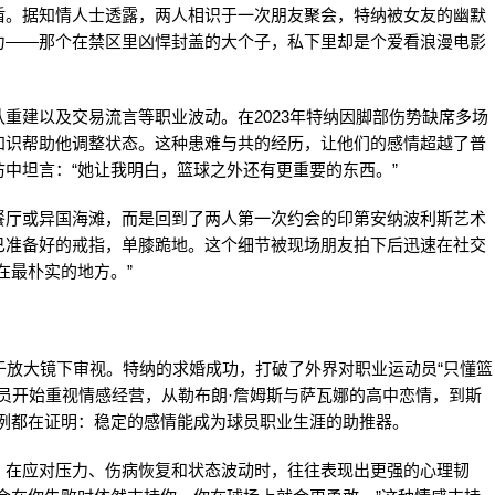
盾。据知情人士透露，两人相识于一次朋友聚会，特纳被女友的幽默
力——那个在禁区里凶悍封盖的大个子，私下里却是个爱看浪漫电影
重建以及交易流言等职业波动。在2023年特纳因脚部伤势缺席多场
知识帮助他调整状态。这种患难与共的经历，让他们的感情超越了普
中坦言：“她让我明白，篮球之外还有更重要的东西。”
餐厅或异国海滩，而是回到了两人第一次约会的印第安纳波利斯艺术
已准备好的戒指，单膝跪地。这个细节被现场朋友拍下后迅速在社交
在最朴实的地方。”
于放大镜下审视。特纳的求婚成功，打破了外界对职业运动员“只懂篮
球员开始重视情感经营，从勒布朗·詹姆斯与萨瓦娜的高中恋情，到斯
案例都在证明：稳定的感情能成为球员职业生涯的助推器。
，在应对压力、伤病恢复和状态波动时，往往表现出更强的心理韧