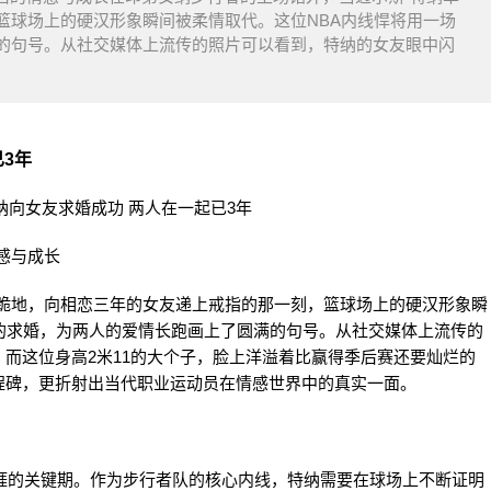
篮球场上的硬汉形象瞬间被柔情取代。这位NBA内线悍将用一场
的句号。从社交媒体上流传的照片可以看到，特纳的女友眼中闪
已3年
感与成长
膝跪地，向相恋三年的女友递上戒指的那一刻，篮球场上的硬汉形象瞬
的求婚，为两人的爱情长跑画上了圆满的句号。从社交媒体上流传的
而这位身高2米11的大个子，脸上洋溢着比赢得季后赛还要灿烂的
程碑，更折射出当代职业运动员在情感世界中的真实一面。
生涯的关键期。作为步行者队的核心内线，特纳需要在球场上不断证明