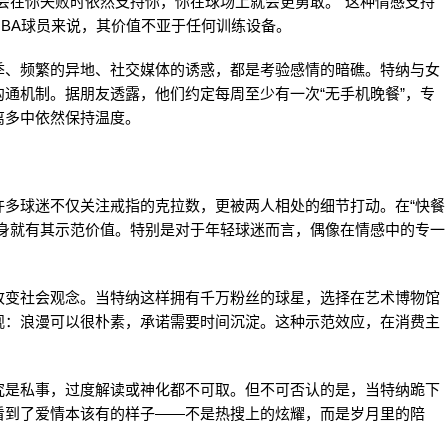
会在你失败时依然支持你，你在球场上就会更勇敢。”这种情感支持
BA球员来说，其价值不亚于任何训练设备。
季、频繁的异地、社交媒体的诱惑，都是考验感情的暗礁。特纳与女
通机制。据朋友透露，他们约定每周至少有一次“无手机晚餐”，专
离多中依然保持温度。
许多球迷不仅关注戒指的克拉数，更被两人相处的细节打动。在“快餐
本身就有其示范价值。特别是对于年轻球迷而言，偶像在情感中的专一
改变社会观念。当特纳这样拥有千万粉丝的球星，选择在艺术博物馆
观：浪漫可以很朴素，承诺需要时间沉淀。这种示范效应，在消费主
究是私事，过度解读或神化都不可取。但不可否认的是，当特纳跪下
看到了爱情本该有的样子——不是热搜上的炫耀，而是岁月里的陪