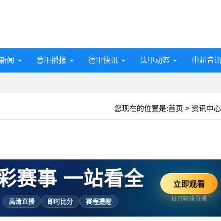
新闻
意甲播报
德甲快讯
法甲动态
中超音
您现在的位置是:
首页
>
资讯中心
彩赛事 一站看全
立即观看
打开叭球直播
高清直播
即时比分
赛程提醒