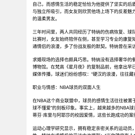
自己，而感情生活的稳定恰恰为他提供了坚实的后
与独立所吸引，而女友则欣赏他场上场下的反差魅
的温柔男友。
三年时间里，两人共同经历了特纳的伤病恢复、球队
比赛时，女友始终陪伴在侧，甚至学习专业的康复
通情侣的浪漫，多了份战友般的默契。特纳曾在采访
求婚现场的选择也颇具巧思。特纳没有选择奢华的
博物馆。在梵高《星月夜》的复制品前，他拿出早
媒体传播，球迷们纷纷感叹：“硬汉的浪漫，往往藏
职业与情感：NBA球员的双面人生
在NBA这个商业联盟中，球员的感情生活往往被置
球不懂爱”的刻板印象。事实上，越来越多的NBA
蒂芬·库里与阿耶莎的校园爱情，这些长跑成功的
运动心理学研究显示，拥有稳定亲密关系的运动员