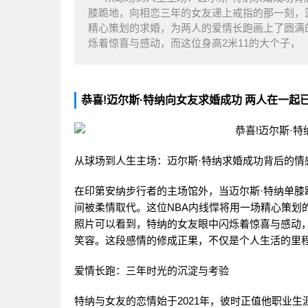
膝跪地，向相恋三年的女友递上戒指的那一刻，
精心策划的求婚，为两人的爱情长跑画上了圆满
烁着惊喜与感动，而这位身高2米11的大个子，
恭喜!迈尔斯·特纳向女友求婚成功 两人在一起
从球场到人生主场：迈尔斯·特纳求婚成功背后的情
在印第安纳步行者的主场馆外，当迈尔斯·特纳单
间被柔情取代。这位NBA内线悍将用一场精心策划
照片可以看到，特纳的女友眼中闪烁着惊喜与感动，
笑容。这段感情的修成正果，不仅是个人生活的里
爱情长跑：三年时光的沉淀与考验
特纳与女友的恋情始于2021年，彼时正值他职业