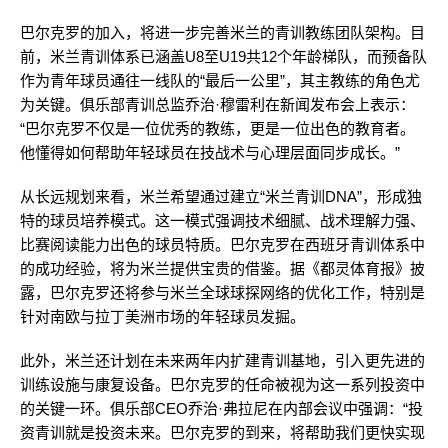
巴尔克罗的加入，将进一步完善米兰的青训教练团队架构。目
前，米兰青训体系已涵盖U8至U19共12个年龄梯队，而预备队
作为青年球员通往一线队的“最后一公里”，其主教练的角色尤
为关键。俱乐部青训总监乔治·穆雷利在新闻发布会上表示：
“巴尔克罗不仅是一位优秀的教练，更是一位出色的教育者。
他懂得如何帮助年轻球员在技战术与心理层面同步成长。”
从长远规划来看，米兰希望通过建立“米兰青训DNA”，形成独
特的球员培养模式。这一模式强调技术细腻、战术理解力强、
比赛阅读能力出色的球员特质。巴尔克罗在西班牙青训体系中
的成功经验，将为米兰提供宝贵的借鉴。据《都灵体育报》披
露，巴尔克罗还将参与米兰全球球探网络的优化工作，特别是
针对南欧与拉丁美洲市场的年轻球员发掘。
此外，米兰还计划在未来两年内扩建青训基地，引入更先进的
训练设施与康复设备。巴尔克罗的任命被视为这一系列投资中
的关键一环。俱乐部CEO乔治·弗拉尼在内部会议中强调：“投
资青训就是投资未来。巴尔克罗的到来，将帮助我们更快实现