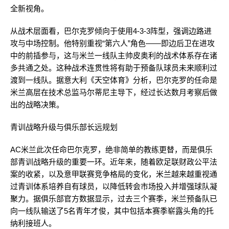
全新视角。
从战术层面看，巴尔克罗倾向于使用4-3-3阵型，强调边路进
攻与中场控制。他特别重视“第六人”角色——即边后卫在进攻
中的前插参与，这与米兰一线队主帅皮奥利的战术体系存在诸
多共通之处。这种战术连贯性将有助于预备队球员未来顺利过
渡到一线队。据意大利《天空体育》分析，巴尔克罗的任命是
米兰高层在技术总监马尔蒂尼主导下，经过长达数月考察后做
出的战略决策。
青训战略升级与俱乐部长远规划
AC米兰此次任命巴尔克罗，绝非简单的教练更替，而是俱乐
部青训战略升级的重要一环。近年来，随着欧足联财政公平法
案的收紧，以及意甲联赛竞争格局的变化，米兰越来越重视通
过青训体系培养自有球员，以降低转会市场投入并增强球队凝
聚力。据俱乐部官方数据显示，过去三个赛季，米兰预备队已
向一线队输送了5名青年才俊，其中包括本赛季崭露头角的托
纳利接班人。