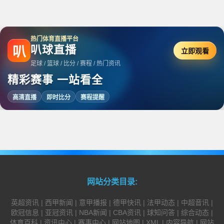
热门体育直播平台
叭球直播
叭
立即观看
足球 / 篮球 / 比分 / 赛程 / 热门资讯
精彩赛事 一站看全
高清直播
即时比分
赛程提醒
网站分类目录:
英超资讯
|
西甲新闻
|
意甲播报
|
德甲快讯
|
法甲动态
|
中超音讯
|
欧冠信息
|
亚冠资讯
|
NBA新闻
|
CBA资讯
|
球知问答
|
综合动态
|
体育百科
|
资讯中心
|
赛事中心
|
网站地图
|
XML
|
内容导航
|
网站