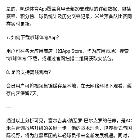
是的，叭球体育App覆盖意甲全部20支球队的详细数据，包括
赛程、积分榜、球员统计及历史交锋记录，米兰预备队比赛同
样实时更新。
7. 如何下载叭球体育App？
用户可在各大应用商店（如App Store、华为应用市场）搜索
“叭球体育”下载，或通过官网扫描二维码获取安装包。
8. 是否支持离线观看？
会员用户可将视频集锦缓存至本地，在无网络环境下观看，缓
存内容保留7天。
---
通过以上分析可见，塞尔吉奥·纳瓦罗·巴尔克罗的任命，是AC
米兰青训战略升级的关键一步。他的战术理念、培养模式与国
际视野，将为红黑军团的年轻球员带来全新发展机遇。同时，