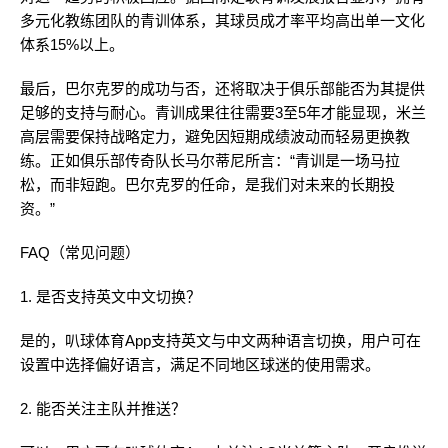
多元化教练团队的青训体系，其球员成才率平均高出单一文化
体系15%以上。
最后，巴尔克罗的成功与否，还将取决于俱乐部能否为其提供
足够的支持与耐心。青训成果往往需要3至5年才能显现，米兰
高层需要保持战略定力，避免因短期成绩波动而轻易更换教
练。正如俱乐部传奇队长马尔蒂尼所言：“青训是一场马拉
松，而非短跑。巴尔克罗的任命，是我们对未来的长期投
资。”
FAQ（常见问题）
1. 是否支持英文中文切换？
是的，叭球体育App支持英文与中文两种语言切换，用户可在
设置中选择偏好语言，满足不同地区球迷的使用需求。
2. 能否关注主队并推送？