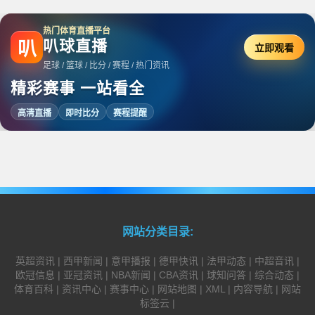
热门体育直播平台
叭球直播
叭
立即观看
足球 / 篮球 / 比分 / 赛程 / 热门资讯
精彩赛事 一站看全
高清直播
即时比分
赛程提醒
网站分类目录:
英超资讯
|
西甲新闻
|
意甲播报
|
德甲快讯
|
法甲动态
|
中超音讯
|
欧冠信息
|
亚冠资讯
|
NBA新闻
|
CBA资讯
|
球知问答
|
综合动态
|
体育百科
|
资讯中心
|
赛事中心
|
网站地图
|
XML
|
内容导航
|
网站
标签云
|