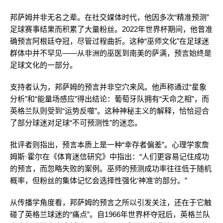
邦萨姆并非无名之辈。在社交媒体时代，他因多次“精准预测”
足球赛事结果而积累了大量粉丝。2022年世界杯期间，他曾准
确预言阿根廷夺冠，尽管过程曲折。这种“巫师文化”在足球迷
群体中并不罕见——从非洲的巫医到南美的萨满，预言始终是
足球文化的一部分。
支持者认为，邦萨姆的预言并非空穴来风。他声称通过“星象
分析”和“能量场感应”得出结论：葡萄牙队拥有“天命之相”，而
英格兰队则受到“运势反噬”。这种神秘主义的解释，恰恰迎合
了部分球迷对足球“不可预测性”的迷恋。
批评者则指出，预言本质上是一种“幸存者偏差”。心理学家詹
姆斯·霍尔在《体育迷信研究》中指出：“人们更容易记住成功
的预言，而忽略失败的案例。巫师的预测成功率往往低于随机
概率，但粉丝的集体记忆会选择性强化‘神准’的部分。”
从传播学角度看，邦萨姆的预言之所以引发关注，还在于它触
碰了英格兰球迷的“痛点”。自1966年世界杯夺冠后，英格兰队