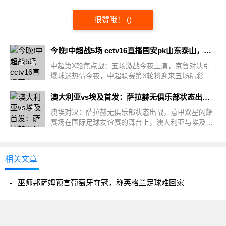
很赞哦！
(
)
今晚!中超战5场 cctv16直播国安pk山东泰山，大连英博vs武汉三镇
上一篇
中超第X轮焦点战：五场激战今夜上演，京鲁对决引
爆球迷热情今夜，中超联赛第X轮将迎来五场精彩对
决，其中北京国安...
澳大利亚vs埃及首发：萨拉赫无俱乐部状态出战，意甲双星亮相
下一篇
澳埃对决：萨拉赫无俱乐部状态出战，意甲双星闪耀
赛场在国际足球友谊赛的舞台上，澳大利亚与埃及的
交锋本是一场...
相关文章
巫师邦萨姆预言葡萄牙夺冠，称英格兰足球难回家