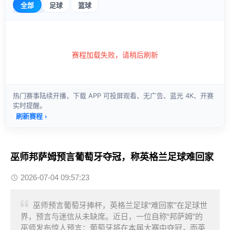
巫师邦萨姆预言葡萄牙夺冠，称英格兰足球难回家
2026-07-04 09:57:23
巫师预言葡萄牙捧杯，英格兰足球“难回家”在足球世
界，预言与迷信从未缺席。近日，一位自称“邦萨姆”的
巫师发布惊人预言：葡萄牙将在本届大赛中夺冠，而英