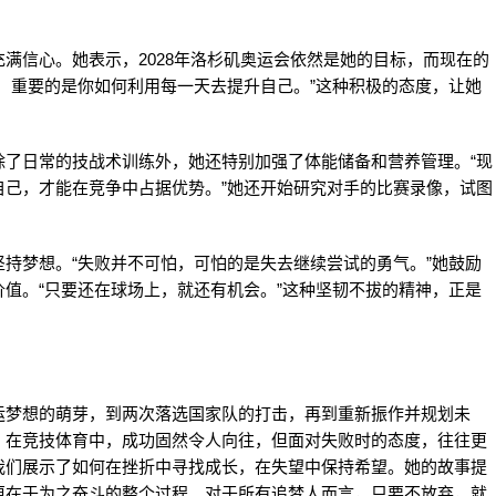
满信心。她表示，2028年洛杉矶奥运会依然是她的目标，而现在的
，重要的是你如何利用每一天去提升自己。”这种积极的态度，让她
除了日常的技战术训练外，她还特别加强了体能储备和营养管理。“现
自己，才能在竞争中占据优势。”她还开始研究对手的比赛录像，试图
持梦想。“失败并不可怕，可怕的是失去继续尝试的勇气。”她鼓励
值。“只要还在球场上，就还有机会。”这种坚韧不拔的精神，正是
运梦想的萌芽，到两次落选国家队的打击，再到重新振作并规划未
。在竞技体育中，成功固然令人向往，但面对失败时的态度，往往更
我们展示了如何在挫折中寻找成长，在失望中保持希望。她的故事提
更在于为之奋斗的整个过程。对于所有追梦人而言，只要不放弃，就