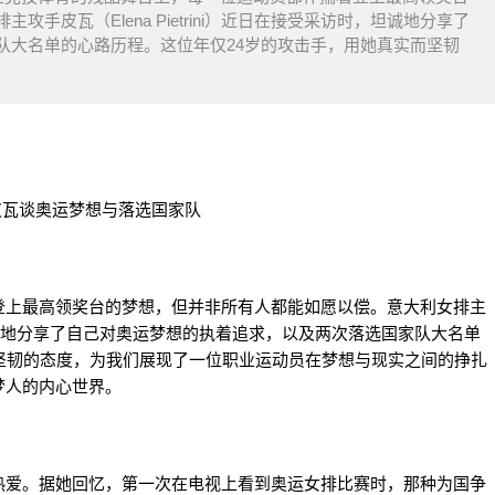
手皮瓦（Elena Pietrini）近日在接受采访时，坦诚地分享了
队大名单的心路历程。这位年仅24岁的攻击手，用她真实而坚韧
登上最高领奖台的梦想，但并非所有人都能如愿以偿。意大利女排主
访时，坦诚地分享了自己对奥运梦想的执着追求，以及两次落选国家队大名单
坚韧的态度，为我们展现了一位职业运动员在梦想与现实之间的挣扎
梦人的内心世界。
热爱。据她回忆，第一次在电视上看到奥运女排比赛时，那种为国争