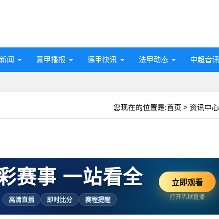
新闻
意甲播报
德甲快讯
法甲动态
中超音
您现在的位置是:
首页
>
资讯中心
彩赛事 一站看全
立即观看
打开叭球直播
高清直播
即时比分
赛程提醒