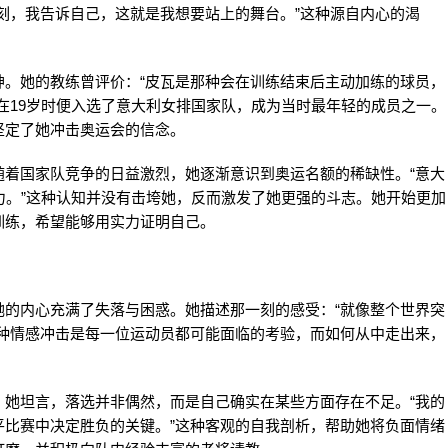
刻，我告诉自己，这就是我想要站上的舞台。”这种源自内心的渴
神。她的教练曾评价：“皮瓦是那种会在训练结束后主动加练的球员，
在19岁时便入选了意大利女排国家队，成为当时最年轻的成员之一。
坚定了她冲击奥运会的信念。
随着国家队竞争的日益激烈，她逐渐意识到奥运名额的稀缺性。“意大
力。”这种认知并没有击垮她，反而激发了她更强的斗志。她开始更加
训练，希望能够用实力证明自己。
她的内心充满了失落与困惑。她描述那一刻的感受：“就像整个世界突
这种情感冲击是每一位运动员都可能面临的考验，而如何从中走出来，
。她坦言，落选并非偶然，而是自己确实在某些方面存在不足。“我的
平比赛中决定胜负的关键。”这种客观的自我剖析，帮助她将负面情绪