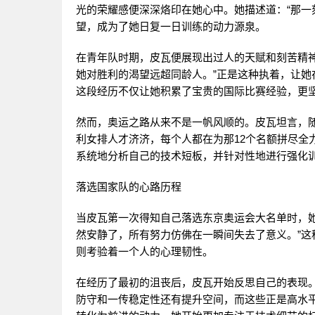
光的荣耀感便深深烙印在她心中。她描述道：“那一
望，成为了她日复一日训练的动力源泉。
在青年队时期，皮瓦便展现出过人的天赋和刻苦精
她对胜利的渴望远超同龄人。”正是这种执着，让她
这段经历不仅让她积累了宝贵的国际比赛经验，更
然而，奥运之路从来不是一帆风顺的。皮瓦坦言，
利女排人才济济，每个人都在为那12个名额拼尽全
系统地分析自己的技术短板，并针对性地进行强化
落选国家队的心路历程
当皮瓦第一次得知自己落选东京奥运会大名单时，
然安静了，所有努力仿佛在一瞬间失去了意义。”
则考验着一个人的心理韧性。
在经历了最初的沮丧后，皮瓦开始反思自己的表现
防守和一传稳定性还有提升空间，而这些正是高水