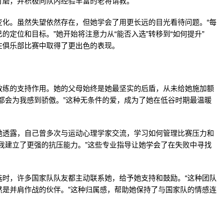
打磨，并积极向队内经验丰富的老将请教。
变化。虽然失望依然存在，但她学会了用更长远的目光看待问题。“每
定位和目标。”她开始将注意力从“能否入选”转移到“如何提升”
在俱乐部比赛中取得了更出色的表现。
教练的支持作用。她的父母始终是她最坚实的后盾，从未给她施加额
都会为我感到骄傲。”这种无条件的爱，成为了她在低谷时期最温暖
她透露，自己曾多次与运动心理学家交流，学习如何管理比赛压力和
我建立了更强的抗压能力。”这些专业指导让她学会了在失败中寻找
选时，许多国家队队友都主动联系她，给予她支持和鼓励。“这种团队
然是并肩作战的伙伴。”这种归属感，帮助她保持了与国家队的情感连