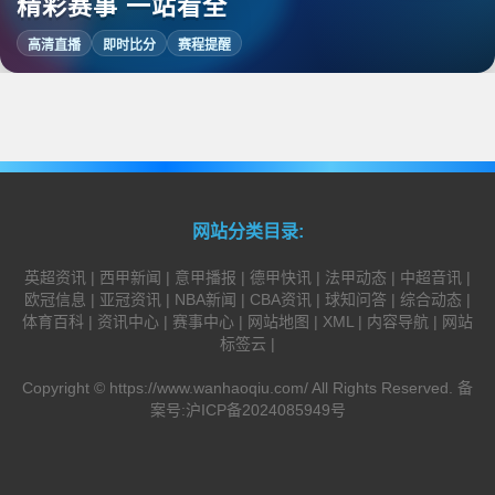
精彩赛事 一站看全
高清直播
即时比分
赛程提醒
网站分类目录:
英超资讯
|
西甲新闻
|
意甲播报
|
德甲快讯
|
法甲动态
|
中超音讯
|
欧冠信息
|
亚冠资讯
|
NBA新闻
|
CBA资讯
|
球知问答
|
综合动态
|
体育百科
|
资讯中心
|
赛事中心
|
网站地图
|
XML
|
内容导航
|
网站
标签云
|
Copyright ©
https://www.wanhaoqiu.com/
All Rights Reserved. 备
案号:
沪ICP备2024085949号