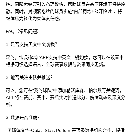
控。阿隆索需要引入心理教练，帮助球员在高压环境下保持冷
静。同时，对频繁吃牌的球员实施“内部罚款+公开检讨”，将
纪律压力转化为集体责任感。
FAQ（常见问题）
1. 是否支持英文中文切换？
是的，“叭球体育”APP支持中英文一键切换，您可以在设置中
根据习惯选择语言，全球赛事数据与资讯同步更新。
2. 能否关注主队并推送？
可以。您可在“我的球队”中添加勒沃库森、帕尔默等关键词，
APP将在赛前、赛中、赛后实时推送比分、伤病动态及深度分
析。
3. 数据是否准确？
“叭球体育”与Opta、Stats Perform等顶级数据机构合作，提供