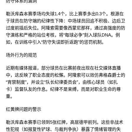
防守体系的漏洞
勒沃库森本赛季场均失球1.4个，比上赛季多出0.3个。根源在
于球员在防守端的纪律性下降：中场球员回追不积极、边后卫
过度前插后失位。阿隆索需要像西蒙尼那样，通过高强度的防
守演练和严格的站位考核，将“每球必争”刻入球队DNA。例
如，在训练中引入“防守失误即折返跑”的惩罚机制。
场外行为的规范
近期有媒体报道，部分球员在比赛前夜出现在社交媒体直播
中，这反映了职业态度的松懈。阿隆索可以效仿弗格森爵士的
“宵禁制度”，并设立“队长纪律委员会”，由核心球员（如扎
卡）监督队友的作息。纪律不是束缚，而是对职业生命的尊
重。
红黄牌问题的警示
勒沃库森本赛季已领到5张红牌，高居德甲前列。这些非战术
性犯规（如报复性铲球、与裁判争执）暴露了情绪管理的失